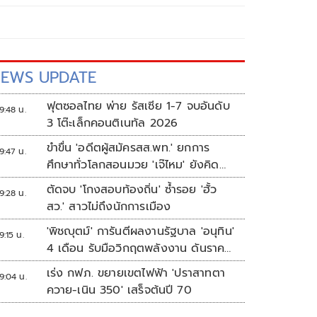
EWS UPDATE
ฟุตซอลไทย พ่าย รัสเซีย 1-7 จบอันดับ
9:48 น.
3 โต๊ะเล็กคอนติเนทัล 2026
ขำขื่น 'อดีตผู้สมัครสส.พท.' ยกการ
9:47 น.
ศึกษาทั่วโลกสอนมวย 'เจ๊ไหม' ยังคิด
แบบระบบราชการเดิม
ตัดจบ 'โกงสอบท้องถิ่น' ซ้ำรอย 'ฮั้ว
9:28 น.
สว.' สาวไม่ถึงนักการเมือง
'พิชญุตม์' การันตีผลงานรัฐบาล 'อนุทิน'
9:15 น.
4 เดือน รับมือวิกฤตพลังงาน ดันราคา
ข้าว-ยาง-ปาล์ม พุ่งต่อเนื่อง พร้อมอัด
เร่ง กฟภ. ขยายเขตไฟฟ้า 'ปราสาทตา
9:04 น.
มาตรการช่วยลดต้นทุน-ขยายตลาดโลก
ควาย-เนิน 350' เสร็จต้นปี 70