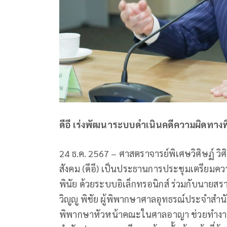
ดีอี เร่งพัฒนาระบบดำเนินคดีความผิดทางพ
24 ธ.ค. 2567 – ศาสตราจารย์พิเศษวิศิษฏ์ วิ
สังคม (ดีอี) เป็นประธานการประชุมเตรีย
พินัย ด้วยระบบอิเล็กทรอนิกส์ ร่วมกับนายสร
วิญูญู พิชัย ผู้พิพากษาศาลอุทธรณ์ประจำสำน
พิพากษาหัวหน้าคณะในศาลอาญา ช่วยทำงาน