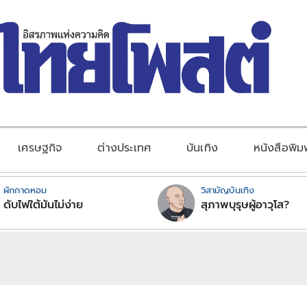
เศรษฐกิจ
ต่างประเทศ
บันเทิง
หนังสือพิม
ผักกาดหอม
วิสามัญบันเทิง
ดับไฟใต้มันไม่ง่าย
สุภาพบุรุษผู้อาวุโส?