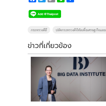
ac
wi
o
n
h
e
tt
p
e
ar
b
er
y
e
o
Li
Tags
กระทรวงดีอี
ปลัดกระทรวงดิจิทัลเพื่อเศรษฐกิจและสั
o
n
k
k
ข่าวที่เกี่ยวข้อง