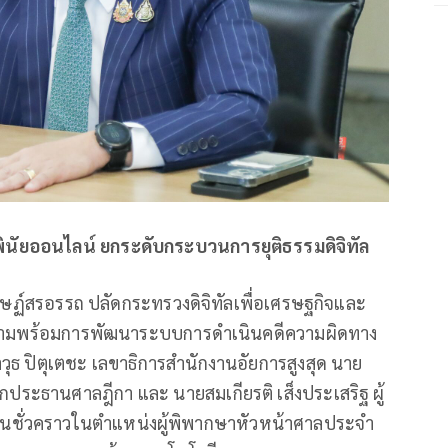
ินัยออนไลน์ ยกระดับกระบวนการยุติธรรมดิจิทัล
ศิษฏ์สรอรรถ ปลัดกระทรวงดิจิทัลเพื่อเศรษฐกิจและ
มความพร้อมการพัฒนาระบบการดำเนินคดีความผิดทาง
าวุธ ปิตุเตชะ เลขาธิการสำนักงานอัยการสูงสุด นาย
ักประธานศาลฎีกา และ นายสมเกียรติ เส็งประเสริฐ ผู้
ชั่วคราวในตำแหน่งผู้พิพากษาหัวหน้าศาลประจำ