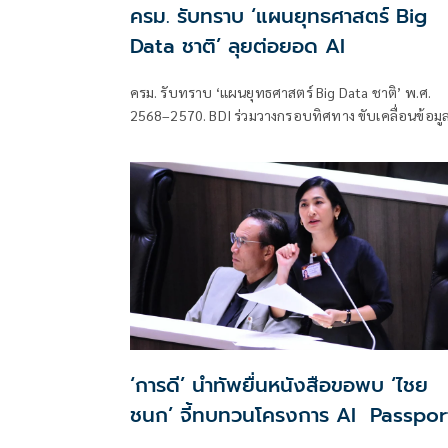
ครม. รับทราบ ‘แผนยุทธศาสตร์ Big
Data ชาติ’ ลุยต่อยอด AI
ครม. รับทราบ ‘แผนยุทธศาสตร์ Big Data ชาติ’ พ.ศ.
2568–2570. BDI ร่วมวางกรอบทิศทาง ขับเคลื่อนข้อมู
และ AI สู่ Data-Driven Nation ยกระดับเศรษฐกิจ-สังค
ไทย
‘การดี’ นำทัพยื่นหนังสือขอพบ ‘ไชย
ชนก’ จี้ทบทวนโครงการ AI Passpor