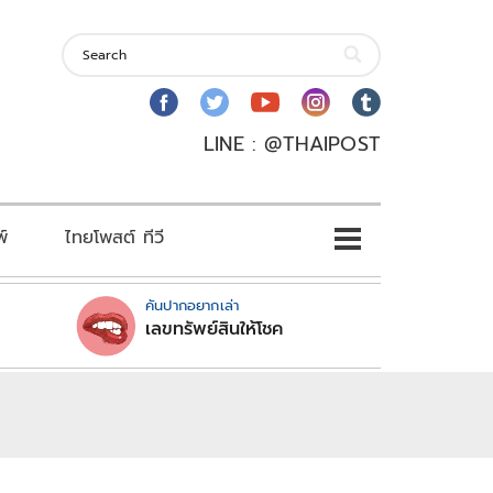
LINE : @THAIPOST
พ์
ไทยโพสต์ ทีวี
คันปากอยากเล่า
เลขทรัพย์สินให้โชค