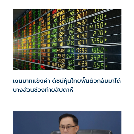
เงินบาทแข็งค่า ดัชนีหุ้นไทยฟื้นตัวกลับมาได้
บางส่วนช่วงท้ายสัปดาห์