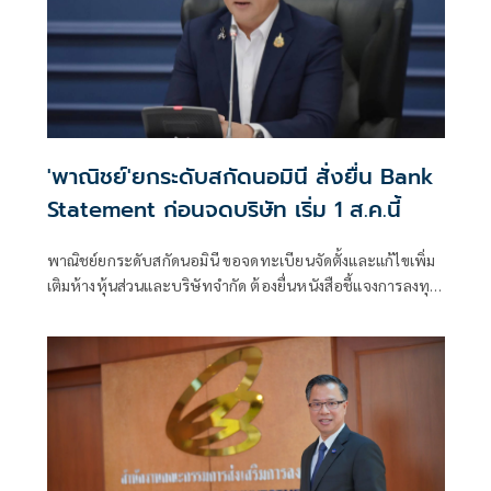
'พาณิชย์'ยกระดับสกัดนอมินี สั่งยื่น Bank
Statement ก่อนจดบริษัท เริ่ม 1 ส.ค.นี้
พาณิชย์ยกระดับสกัดนอมินี ขอจดทะเบียนจัดตั้งและแก้ไขเพิ่ม
เติมห้างหุ้นส่วนและบริษัทจำกัด ต้องยื่นหนังสือชี้แจงการลงทุน
Bank Statement มีผลบังคับใช้ตั้งแต่ 1 ส.ค.69 เป็นต้นไป