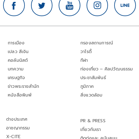
การเมือง
กรองสถานการณ์
เปลว สีเงิน
วาไรตี้
คอลัมนิสต์
กีฬา
บทความ
ท่องเที่ยว – ศิลปวัฒนธรรม
เศรษฐกิจ
ประชาสัมพันธ์
ข่าวพระราชสำนัก
ภูมิภาค
หนังสือพิมพ์
สิ่งแวดล้อม
ต่างประเทศ
PR & PRESS
อาชญากรรม
เกี่ยวกับเรา
X-CITE
ติดต่อและ สนับสนุน