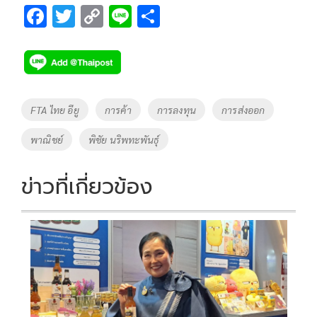
F
T
C
Li
S
ac
wi
o
n
h
e
tt
p
e
ar
b
er
y
e
o
Li
Tags
FTA ไทย อียู
การค้า
การลงทุน
การส่งออก
o
n
พาณิชย์
พิชัย นริพทะพันธุ์
k
k
ข่าวที่เกี่ยวข้อง