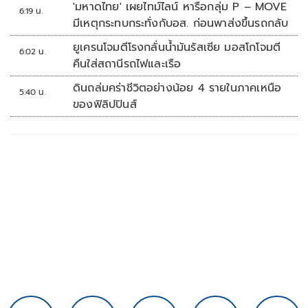
'มหาดไทย' เผยไทม์ไลน์ หารือกลุ่ม P – MOVE
6:19 น.
มีเหตุกระทบกระทั่งกับอส. ก่อนพาส่งขึ้นรถกลับ
ยูเครนโจมตีโรงกลั่นน้ำมันรัสเซีย มอสโกโจมตี
6:02 น.
คืนใส่สถานีรถไฟและเรือ
ดินถล่มคร่าชีวิตอย่างน้อย 4 รายในภาคเหนือ
5:40 น.
ของฟิลิปปินส์