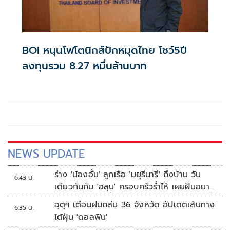
BOI หนุนโฟโตนิกส์ปักหมุดไทย โชว์5ปี
ลงทุนรวม 8.27 หมื่นล้านบาท
NEWS UPDATE
ร่าง 'น้องอั้ม' ลูกเรือ 'มยุรีนารี' ถึงบ้าน วัน
6:43 น.
เดียวกันกับ 'ฮลุน' ครอบครัวร่ำไห้ เผยฝันอยาก
เป็นทหารเรือ
อุตุฯ เตือนฝนถล่ม 36 จังหวัด อัปเดตเส้นทาง
6:35 น.
ไต้ฝุ่น 'ดอลฟิน'