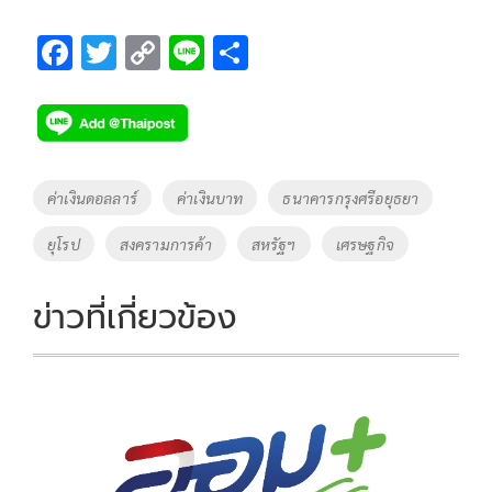
F
T
C
Li
S
ac
wi
o
n
h
e
tt
p
e
ar
b
er
y
e
o
Li
Tags
ค่าเงินดอลลาร์
ค่าเงินบาท
ธนาคารกรุงศรีอยุธยา
o
n
ยุโรป
สงครามการค้า
สหรัฐฯ
เศรษฐกิจ
k
k
ข่าวที่เกี่ยวข้อง