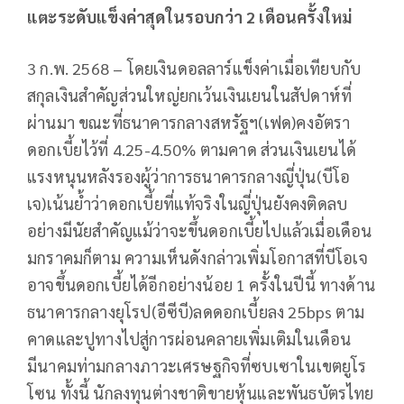
แตะระดับแข็งค่าสุดในรอบกว่า 2 เดือนครั้งใหม่
3 ก.พ. 2568 – โดยเงินดอลลาร์แข็งค่าเมื่อเทียบกับ
สกุลเงินสำคัญส่วนใหญ่ยกเว้นเงินเยนในสัปดาห์ที่
ผ่านมา ขณะที่ธนาคารกลางสหรัฐฯ(เฟด)คงอัตรา
ดอกเบี้ยไว้ที่ 4.25-4.50% ตามคาด ส่วนเงินเยนได้
แรงหนุนหลังรองผู้ว่าการธนาคารกลางญี่ปุ่น(บีโอ
เจ)เน้นย้ำว่าดอกเบี้ยที่แท้จริงในญี่ปุ่นยังคงติดลบ
อย่างมีนัยสำคัญแม้ว่าจะขึ้นดอกเบี้ยไปแล้วเมื่อเดือน
มกราคมก็ตาม ความเห็นดังกล่าวเพิ่มโอกาสที่บีโอเจ
อาจขึ้นดอกเบี้ยได้อีกอย่างน้อย 1 ครั้งในปีนี้ ทางด้าน
ธนาคารกลางยุโรป(อีซีบี)ลดดอกเบี้ยลง 25bps ตาม
คาดและปูทางไปสู่การผ่อนคลายเพิ่มเติมในเดือน
มีนาคมท่ามกลางภาวะเศรษฐกิจที่ซบเซาในเขตยูโร
โซน ทั้งนี้ นักลงทุนต่างชาติขายหุ้นและพันธบัตรไทย