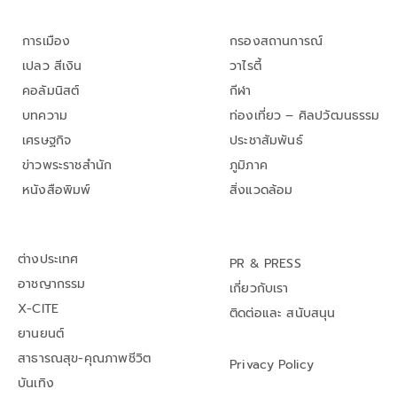
การเมือง
กรองสถานการณ์
เปลว สีเงิน
วาไรตี้
คอลัมนิสต์
กีฬา
บทความ
ท่องเที่ยว – ศิลปวัฒนธรรม
เศรษฐกิจ
ประชาสัมพันธ์
ข่าวพระราชสำนัก
ภูมิภาค
หนังสือพิมพ์
สิ่งแวดล้อม
ต่างประเทศ
PR & PRESS
อาชญากรรม
เกี่ยวกับเรา
X-CITE
ติดต่อและ สนับสนุน
ยานยนต์
สาธารณสุข-คุณภาพชีวิต
Privacy Policy
บันเทิง