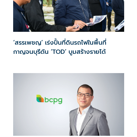
‘สรรเพชญ’ เร่งปั้นที่ดินรถไฟในพื้นที่
กาญจนบุรีดัน ‘TOD’ บูมสร้างรายได้