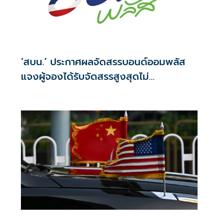
‘สบน.’ ประกาศผลจัดสรรบอนด์ออมพลัส
แจงผู้จองได้รับจัดสรรสูงสุดไม่
เกิน117,000บาท