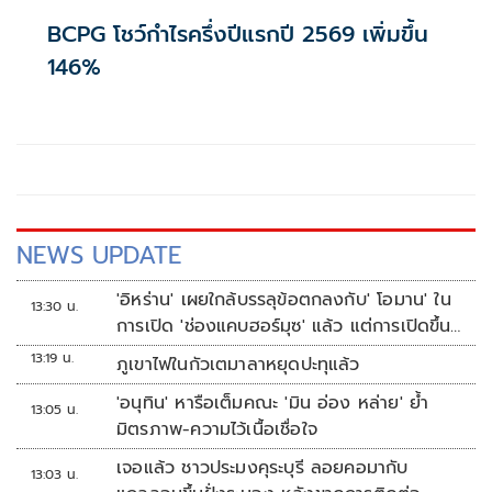
BCPG โชว์กำไรครึ่งปีแรกปี 2569 เพิ่มขึ้น
146%
NEWS UPDATE
'อิหร่าน' เผยใกล้บรรลุข้อตกลงกับ' โอมาน' ใน
13:30 น.
การเปิด 'ช่องแคบฮอร์มุซ' แล้ว แต่การเปิดขึ้น
อยู่กับสหรัฐฯ
13:19 น.
ภูเขาไฟในกัวเตมาลาหยุดปะทุแล้ว
'อนุทิน' หารือเต็มคณะ 'มิน อ่อง หล่าย' ย้ำ
13:05 น.
มิตรภาพ-ความไว้เนื้อเชื่อใจ
เจอแล้ว ชาวประมงคุระบุรี ลอยคอมากับ
13:03 น.