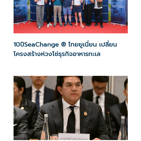
10ปีSeaChange ® ไทยยูเนี่ยน เปลี่ยน
โครงสร้างห่วงโซ่ธุรกิจอาหารทะเล