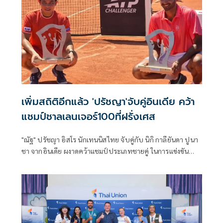
เพิ่มสถิติอีกแล้ว 'ปรัชญา'จับคู่อินเดีย คว้า
แชมป์ชาลเลนเจอร์100ที่ฝรั่งเศส
"ณัฐ" ปรัชญา อิสโร นักเทนนิสไทย จับคู่กับ นิกิ กาลียันดา ปูนา
ชา จากอินเดีย ผงาดคว้าแชมป์ประเภทชายคู่ ในการแข่งขัน
เทนนิสอาชีพชาย เอทีพี ชาลเลนเจอร์ทัวร์ ระดับ 100 รายการ
"ลียง โอเพ่น" ชิงเงินรางวัลรวม 160,180 ยูโร หรือประมาณ 6
ล้านบาท ที่ประเทศฝรั่งเศส เมื่อวันที่ 13 มิ.ย.69 ตามเวลาท้อง
ถิ่น