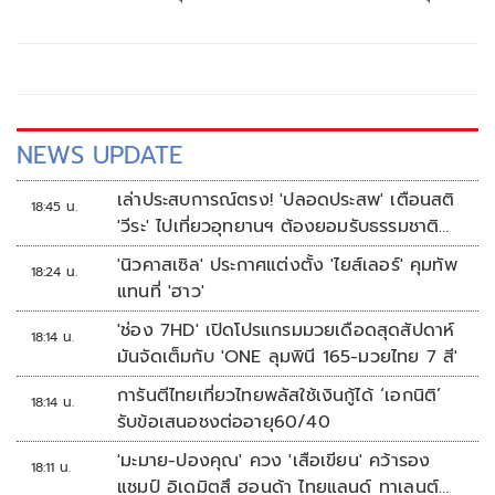
โดยการเติบโตของธุรกิจอาหารในเวียดนาม โมเมนตัมส่งออก
และวินัยในการควบคุมต้นทุน
NEWS UPDATE
เล่าประสบการณ์ตรง! 'ปลอดประสพ' เตือนสติ
18:45 น.
'วีระ' ไปเที่ยวอุทยานฯ ต้องยอมรับธรรมชาติ
ดิบๆให้ได้
'นิวคาสเซิล' ประกาศแต่งตั้ง 'ไยส์เลอร์' คุมทัพ
18:24 น.
แทนที่ 'ฮาว'
'ช่อง 7HD' เปิดโปรแกรมมวยเดือดสุดสัปดาห์
18:14 น.
มันจัดเต็มกับ 'ONE ลุมพินี 165-มวยไทย 7 สี'
การันตีไทยเที่ยวไทยพลัสใช้เงินกู้ได้ ‘เอกนิติ’
18:14 น.
รับข้อเสนอชงต่ออายุ60/40
'มะมาย-ปองคุณ' ควง 'เสือเขียน' คว้ารอง
18:11 น.
แชมป์ อิเดมิตสึ ฮอนด้า ไทยแลนด์ ทาเลนต์