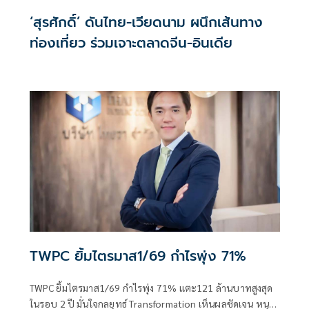
‘สุรศักดิ์’ ดันไทย-เวียดนาม ผนึกเส้นทาง
ท่องเที่ยว ร่วมเจาะตลาดจีน-อินเดีย
TWPC ยิ้มไตรมาส1/69 กำไรพุ่ง 71%
TWPC ยิ้มไตรมาส1/69 กำไรพุ่ง 71% แตะ121 ล้านบาทสูงสุด
ในรอบ 2 ปี มั่นใจกลยุทธ์ Transformation เห็นผลชัดเจน หนุน