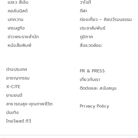
เปลว สีเงิน
วาไรตี้
คอลัมนิสต์
กีฬา
บทความ
ท่องเที่ยว – ศิลปวัฒนธรรม
เศรษฐกิจ
ประชาสัมพันธ์
ข่าวพระราชสำนัก
ภูมิภาค
หนังสือพิมพ์
สิ่งแวดล้อม
ต่างประเทศ
PR & PRESS
อาชญากรรม
เกี่ยวกับเรา
X-CITE
ติดต่อและ สนับสนุน
ยานยนต์
สาธารณสุข-คุณภาพชีวิต
Privacy Policy
บันเทิง
ไทยโพสต์ ทีวี