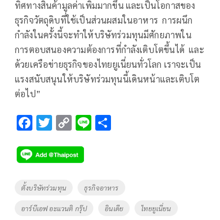
ทิศทางสินค้ามูลค่าเพิ่มมากขึ้น และเป็นโอกาสของ
ธุรกิจวัตถุดิบที่ใช้เป็นส่วนผสมในอาหาร การผนึก
กำลังในครั้งนี้จะทำให้บริษัทร่วมทุนมีศักยภาพใน
การตอบสนองความต้องการที่กำลังเติบโตขึ้นได้ และ
ด้วยเครือข่ายธุรกิจของไทยยูเนี่ยนทั่วโลก เราจะเป็น
แรงสนับสนุนให้บริษัทร่วมทุนนี้เดินหน้าและเติบโต
ต่อไป”
F
T
C
Li
S
ac
wi
o
n
h
e
tt
p
e
ar
b
er
y
e
o
Li
Tags
ตั้งบริษัทร่วมทุน
ธุรกิจอาหาร
o
n
อาร์บีเอฟ อะแวนติ กรุ๊ป
อินเดีย
ไทยยูเนี่ยน
k
k