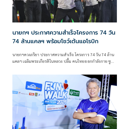
นายกฯ ประกาศความสำเร็จโครงการ 74 วัน
74 ล้านแคลฯ พร้อมโชว์เต้นแอโรบิก
นายกฯควงภริยา ประกาศความสำเร็จ โครงการ 74 วัน 74 ล้าน
แคลฯ เฉลิมพระเกียรติในหลวง ปลื้ม คนไทยออกกำลังกาย ชู
“สุขภาพดี -สร้างเศรษฐกิจดี -สังคมมั่นคง“ ก่อนร่วมเต้นแอโรบิก
สนุกสนาน