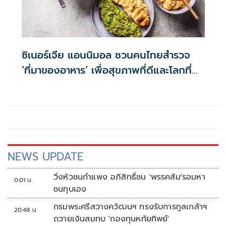
ซิเนอร์เจีย แอนนิมอล ชวนคนไทยสำรวจ
‘ที่มาของอาหาร’ เพื่อสุขภาพที่ดีและโลกที่
ยั่งยืน
NEWS UPDATE
วิ่งหัวชนกำแพง อภิสิทธิ์ชน 'พรรคส้ม'รอมหา
0:01 น.
ชนทุบเอง
กรมพระศรีสวางควัฒนฯ ทรงรับการทูลเกล้าฯ
20:48 น.
ถวายเงินสมทบ 'กองทุนหทัยทิพย์'