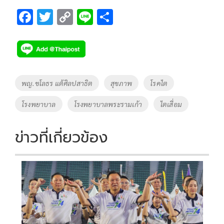
F
T
C
Li
S
ac
wi
o
n
h
e
tt
p
e
ar
b
er
y
e
o
Li
Tags
พญ.ชโลธร แต้ศิลปสาธิต
สุขภาพ
โรคไต
o
n
โรงพยาบาล
โรงพยาบาลพระรามเก้า
ไตเสื่อม
k
k
ข่าวที่เกี่ยวข้อง