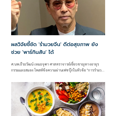
ผลวิจัยชี้ชัด 'รำมวยจีน' ดีต่อสุขภาพ ยัง
ช่วย 'พาร์กินสัน' ได้
ศ.นพ.ธีระวัฒน์ เหมะจุฑา ศาสตราจารย์เชี่ยวชาญทางอายุร
กรรมและสมอง โพสต์ข้อความผ่านเฟซบุ๊กในหัวข้อ "การรำมวย
เพื่อสุขภาพ ยังช่วยพาร์กินสันได้" โดยระบุว่า