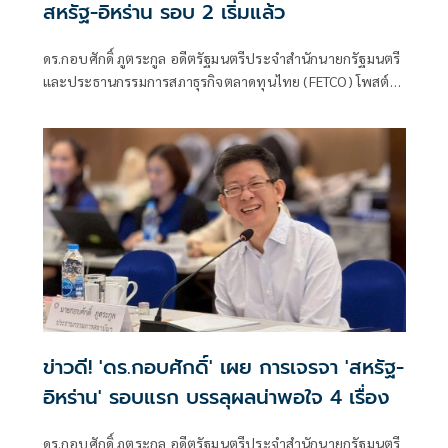
สหรัฐ-อิหร่าน รอบ 2 เริ่มแล้ว
ดร.กอบศักดิ์ ภูตระกูล อดีตรัฐมนตรีประจำสำนักนายกรัฐมนตรี
และประธานกรรมการสภาธุรกิจตลาดทุนไทย (FETCO) โพสต์
ข้อความว่าเริ่มส
ข่าวดี! 'ดร.กอบศักดิ์' เผย การเจรจา 'สหรัฐ-
อิหร่าน' รอบแรก บรรลุผลน่าพอใจ 4 เรื่อง
ดร.กอบศักดิ์ ภูตระกูล อดีตรัฐมนตรีประจำสำนักนายกรัฐมนตรี