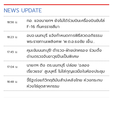
NEWS UPDATE
ทอ. แจงนายกฯ ยังไม่ได้ร่วมบินเครื่องบินขับไล่
18:56 น.
F-16 ที่นครราชสีมา
อบจ.นนทบุรี แจ้งกำหนดการพิธีสวดอภิธรรม
18:23 น.
พระราชทานเพลิงศพ 'พ.ต.อ.ธงชัย เย็น
ประเสริฐ'
คุมเข้มนนทบุรี! ตำรวจ-ฝ่ายปกครอง ร่วมตั้ง
17:45 น.
ด่านตรวจจับอาวุธปืนเป็นพิเศษ
นายกฯ ติง ตร.นนทบุรี ปล่อย 'ฉลอง
17:04 น.
เรี่ยวแรง' สูบบุหรี่ ไม่ใส่กุญแจมือในห้องประชุม
จี้รัฐเร่งแก้วิกฤติมันสำปะหลังไทย ห่วงกระทบ
16:48 น.
ห่วงโซ่อุตสาหกรรม