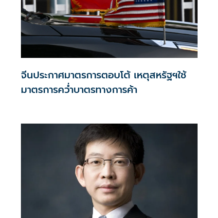
จีนประกาศมาตรการตอบโต้ เหตุสหรัฐฯใช้
มาตรการคว่ำบาตรทางการค้า