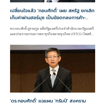
เปลี่ยนใจแล้ว 'กอบศักดิ์' เผย สหรัฐ ยกเลิก
เก็บค่าผ่านฮอร์มุซ เป็นข้อตกลงการค้า-
ลงทุนในสหรัฐแทน
ดร.กอบศักดิ์ ภูตระกูล อดีตรัฐมนตรีประจำสำนักนายกรัฐมนตรี
และประธานกรรมการสภาธุรกิจตลาดทุนไทย (FETCO) โพสต์
ข้อความว่า เปลี่ยนใจแล้ว !!!
'ดร.กอบศักดิ์' แฉแผน 'ทรัมป์' สงคราม