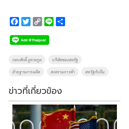
F
T
C
Li
S
ac
wi
o
n
h
e
tt
p
e
ar
b
er
y
e
o
Li
Tags
กอบศักดิ์ ภูตระกูล
บริษัทของสหรัฐ
o
n
ย้ายฐานการผลิต
สงครามการค้า
สหรัฐกับจีน
k
k
ข่าวที่เกี่ยวข้อง