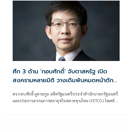
ศึก 3 ด้าน 'กอบศักดิ์' จับตาสหรัฐ เปิด
สงครามหลายมิติ วางเดิมพันหมดหน้าตัก
จะจบอย่างไร
ดร.กอบศักดิ์ ภูตระกูล อดีตรัฐมนตรีประจำสำนักนายกรัฐมนตรี
และประธานกรรมการสภาธุรกิจตลาดทุนไทย (FETCO) โพสต์เฟ
ซบุ๊กว่า ·