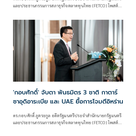
และประธานกรรมการสภาธุรกิจตลาดทุนไทย (FETCO) โพสต์
ข้อความว่า จบการเจรจาระดับสูงรอบแรก !!!
'กอบศักดิ์' จับตา พันธมิตร 3 ชาติ กาตาร์
ซาอุดิอาระเบีย และ UAE ยื้อการโจมตีอิหร่าน
ดร.กอบศักดิ์ ภูตระกูล อดีตรัฐมนตรีประจำสำนักนายกรัฐมนตรี
และประธานกรรมการสภาธุรกิจตลาดทุนไทย (FETCO) โพสต์
ข้อความถึงสถ