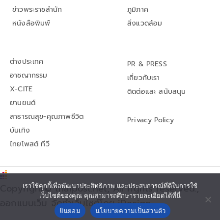
ข่าวพระราชสำนัก
ภูมิภาค
หนังสือพิมพ์
สิ่งแวดล้อม
ต่างประเทศ
PR & PRESS
อาชญากรรม
เกี่ยวกับเรา
X-CITE
ติดต่อและ สนับสนุน
ยานยนต์
สาธารณสุข-คุณภาพชีวิต
Privacy Policy
บันเทิง
ไทยโพสต์ ทีวี
เราใช้คุกกี้เพื่อพัฒนาประสิทธิภาพ และประสบการณ์ที่ดีในการใช้
Copyright© thaipost.net, All rights reserved.,
เว็บไซต์ของคุณ คุณสามารถศึกษารายละเอียดได้ที่นี่
ออกแบบเว็บ จัดทำเว็บไซต์โดย iDesign
ยินยอม
นโยบายความเป็นส่วนตัว