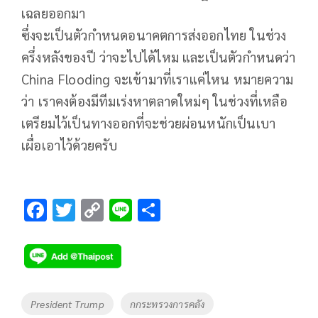
เฉลยออกมา
ซึ่งจะเป็นตัวกำหนดอนาคตการส่งออกไทย ในช่วง
ครึ่งหลังของปี ว่าจะไปได้ไหม และเป็นตัวกำหนดว่า
China Flooding จะเข้ามาที่เราแค่ไหน หมายความ
ว่า เราคงต้องมีทีมเร่งหาตลาดใหม่ๆ ในช่วงที่เหลือ
เตรียมไว้เป็นทางออกที่จะช่วยผ่อนหนักเป็นเบา
เผื่อเอาไว้ด้วยครับ
F
T
C
Li
S
ac
wi
o
n
h
e
tt
p
e
ar
b
er
y
e
o
Li
Tags
President Trump
กกระทรวงการคลัง