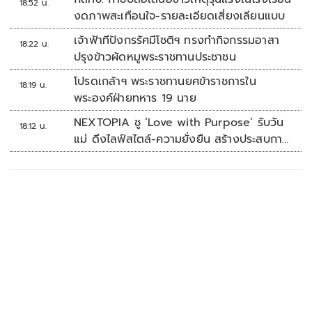
18:52 น.
งดภาพสะเทือนใจ-รายละเอียดเสี่ยงเลียนแบบ
เจ้าฟ้าทีปังกรรัศมีโชติฯ ทรงทำกิจกรรมอาสา
18:22 น.
ปรุงข้าวผัดหมูพระราชทานประชาชน
โปรดเกล้าฯ พระราชทานยศข้าราชการใน
18:19 น.
พระองค์ฝ่ายทหาร 19 นาย
NEXTOPIA ชู ‘Love with Purpose’ รับวัน
18:12 น.
แม่ ดึงไลฟ์สไตล์-ความยั่งยืน สร้างประสบกา
รณ์ช้อปปิงมีความหมาย