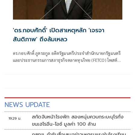
'ดร.กอบศักดิ์' เปิดสาเหตุหลัก 'เจรจา
สันติภาพ' ถึงล้มเหลว
ดร.กอบศักดิ์ ภูตระกูล อดีตรัฐมนตรีประจำสำนักนายกรัฐมนตรี
และประธานกรรมการสภาธุรกิจตลาดทุนไทย (FETCO) โพสต์
ข้อความผ่านเฟซบุ๊กว่า สาเหตุหลักที่ทำให้การเจรจาล้มเหลว …
นิวเคลียร์ !!!
NEWS UPDATE
สกัดจับหน้าโรงพัก สองหนุ่มควบกระบะบุโรทั่ง
19:29 น.
ขนเฮโรอีน-ไอซ์ มูลค่า 100 ล้าน
กสทช. กำชับสื่อเสนอข่าวเหตุรุนแรงในโรงเรียน