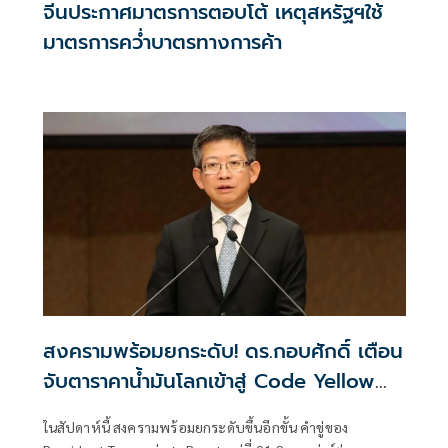
จีนประกาศมาตรการตอบโต้ เหตุสหรัฐฯใช้
มาตรการคว่ำบาตรทางการค้า
สงครามพร้อมยกระดับ! ดร.กอบศักดิ์ เตือน
จับตาราคาน้ำมันโลกเข้าสู่ Code Yellow
อีกครั้ง
ในสัปดาห์นี้ สงครามพร้อมยกระดับขึ้นอีกขั้น คำขู่ของ