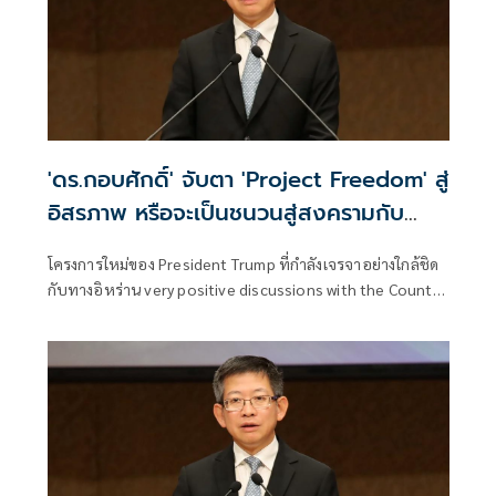
'ดร.กอบศักดิ์' จับตา 'Project Freedom' สู่
อิสรภาพ หรือจะเป็นชนวนสู่สงครามกับ
อิหร่านอีกรอบ
โครงการใหม่ของ President Trump ที่กำลังเจรจาอย่างใกล้ชิด
กับทางอิหร่าน very positive discussions with the Country
of Iran เพื่อปลดปล่อยเรือต่างๆ ที่ถูกจับเป็นตัวประกันมา 64
วัน