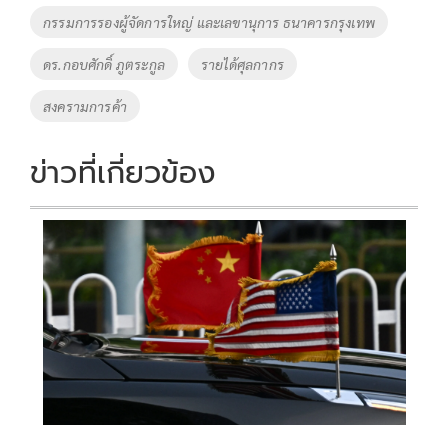
o
n
กรรมการรองผู้จัดการใหญ่ และเลขานุการ ธนาคารกรุงเทพ
k
k
ดร.กอบศักดิ์ ภูตระกูล
รายได้ศุลกากร
สงครามการค้า
ข่าวที่เกี่ยวข้อง