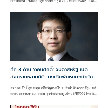
President Trump ล่าสุด Brent อยู่ที่ 91.2 ดอลล่าร์ต่อบาเรล
จากการยิงเรือขนสินค้า เรือบรรทุกน้ำมัน การเริ่มตอบโต้ไปมา
ของ 2 ฝ่าย
ศึก 3 ด้าน 'กอบศักดิ์' จับตาสหรัฐ เปิด
สงครามหลายมิติ วางเดิมพันหมดหน้าตัก
จะจบอย่างไร
ดร.กอบศักดิ์ ภูตระกูล อดีตรัฐมนตรีประจำสำนักนายกรัฐมนตรี
และประธานกรรมการสภาธุรกิจตลาดทุนไทย (FETCO) โพสต์เฟ
ซบุ๊กว่า ·