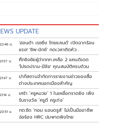
EWS UPDATE
'ฮอนด้า เรซซิ่ง ไทยแลนด์' เปิดฉากร้อน
22:46 น.
แรง! 'ชิพ-มิกซ์' กดเวลาติดหัว
แถว ARRC สนาม 4 ที่มัลดาลิกา
ศึกชิงชัยผู้ว่ากกท.เหลือ 2 แคนดิเดต
21:57 น.
'โปรดปราน-มีชัย' คุณสมบัติครบถ้วน
ปากีสถานจำกัดการรายงานข่าวของสื่อ
21:47 น.
ต่างประเทศนอกเมืองสำคัญ
เศร้า ‘ครูหมวย’ 1 ในเหยื่อกราดยิง เพิ่ง
21:14 น.
รับรางวัล ‘ครูดี ครูเก่ง’
กต.ซัด 'ทอม แอนดรูส์' ไม่เป็นมืออาชีพ
20:51 น.
จ่อร้อง HRC ปมพาดพิงไทย