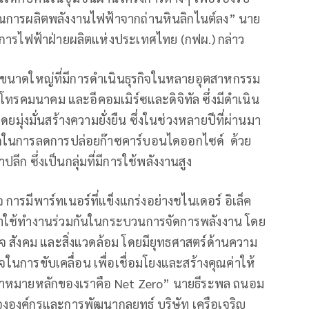
การผลิตพลังงานไฟฟ้าจากถ่านหินลิกไนต์ลง” นาย
์ การไฟฟ้าฝ่ายผลิตแห่งประเทศไทย (กฟผ.) กล่าว
กรขนาดใหญ่ที่มีการดําเนินธุรกิจในหลายอุตสาหกรรม
รคมนาคม และอีคอมเมิร์ซและดิจิทัล ซึ่งมีดําเนิน
่งมั่นสร้างความยั่งยืน ซึ่งในช่วงหลายปีที่ผ่านมา
ากในการลดการปล่อยก๊าซคาร์บอนไดออกไซด์ ด้วย
ีก ซึ่งเป็นกลุ่มที่มีการใช้พลังงานสูง
 การมีพาร์ทเนอร์ที่แข็งแกร่งอย่างชไนเดอร์ อิเล็ค
นมาใช้ทำงานร่วมกันในกระบวนการจัดการพลังงาน โดย
ฐกิจ สังคม และสิ่งแวดล้อม โดยมียุทธศาสตร์ด้านความ
วใจในการขับเคลื่อน เพื่อเชื่อมโยงและสร้างคุณค่าให้
สู่เป้าหมายหลักของเราคือ Net Zero” นายธีระพล ถนอม
ขององค์กรและการพัฒนากลยุทธ์ บริษัท เครือเจริญ