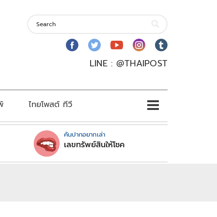
LINE : @THAIPOST
พ์
ไทยโพสต์ ทีวี
คันปากอยากเล่า
เลขทรัพย์สินให้โชค