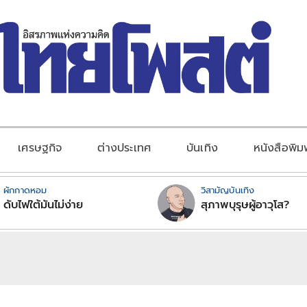
เศรษฐกิจ
ต่างประเทศ
บันเทิง
หนังสือพิม
ผักกาดหอม
วิสามัญบันเทิง
ดับไฟใต้มันไม่ง่าย
สุภาพบุรุษผู้อาวุโส?