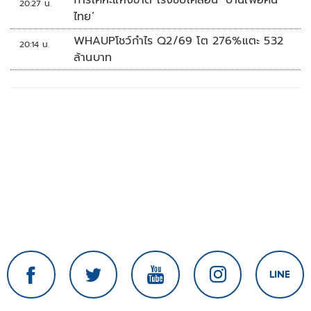
20:27 น.
ไทย’
WHAUPโชว์กำไร Q2/69 โต 276%แตะ 532
20:14 น.
ล้านบาท