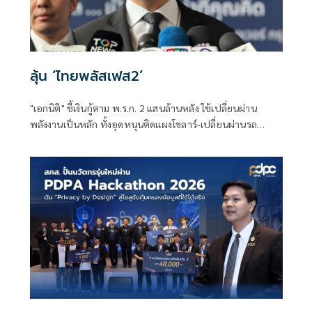
ลุ้น ‘ไทยพลัสเฟส2’
"เอกนิติ" ชี้เงินกู้ตาม พ.ร.ก. 2 แสนล้านหลัง ใช้เปลี่ยนผ่าน
พลังงานเป็นหลัก ทั้งอุดหนุนติดแผงโซลาร์-เปลี่ยนผ่านรถ
โดยสารเป็น EV ส่วนเงินกู้ 2 แสนล้านแรกเหลือ 4 หมื่นล้าน
พร้อมให้ใช้กับไทยเที่ยวไทยพลัส ส่วนไทยช่วยไทยพลัส เฟส 2
รอประเมินความเหมาะสม นายกฯ เผยจะพยายาม