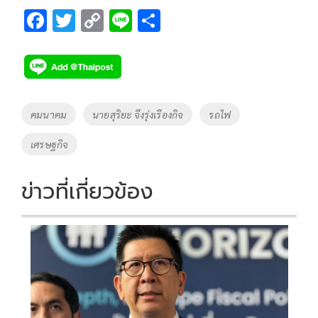
F
T
C
Li
S
ac
wi
o
n
h
e
tt
p
e
ar
b
er
y
e
o
Li
Tags
คมนาคม
นายสุริยะ จึงรุ่งเรืองกิจ
รถไฟ
o
n
เศรษฐกิจ
k
k
ข่าวที่เกี่ยวข้อง