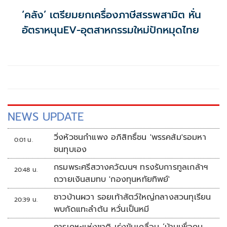
‘คลัง’ เตรียมยกเครื่องภาษีสรรพสามิต หั่น
อัตราหนุนEV-อุตสาหกรรมใหม่ปักหมุดไทย
NEWS UPDATE
วิ่งหัวชนกำแพง อภิสิทธิ์ชน 'พรรคส้ม'รอมหา
0:01 น.
ชนทุบเอง
กรมพระศรีสวางควัฒนฯ ทรงรับการทูลเกล้าฯ
20:48 น.
ถวายเงินสมทบ 'กองทุนหทัยทิพย์'
ชาวบ้านผวา รอยเท้าสัตว์ใหญ่กลางสวนทุเรียน
20:39 น.
พบกัดแทะลำต้น หวั่นเป็นหมี
การเคหะแห่งชาติ เร่งขับเคลื่อน ‘บ้านเพื่อคน