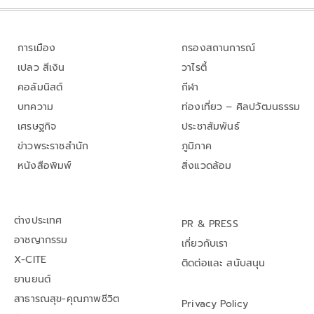
การเมือง
กรองสถานการณ์
เปลว สีเงิน
วาไรตี้
คอลัมนิสต์
กีฬา
บทความ
ท่องเที่ยว – ศิลปวัฒนธรรม
เศรษฐกิจ
ประชาสัมพันธ์
ข่าวพระราชสำนัก
ภูมิภาค
หนังสือพิมพ์
สิ่งแวดล้อม
ต่างประเทศ
PR & PRESS
อาชญากรรม
เกี่ยวกับเรา
X-CITE
ติดต่อและ สนับสนุน
ยานยนต์
สาธารณสุข-คุณภาพชีวิต
Privacy Policy