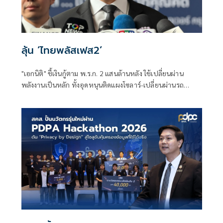
ลุ้น ‘ไทยพลัสเฟส2’
"เอกนิติ" ชี้เงินกู้ตาม พ.ร.ก. 2 แสนล้านหลัง ใช้เปลี่ยนผ่าน
พลังงานเป็นหลัก ทั้งอุดหนุนติดแผงโซลาร์-เปลี่ยนผ่านรถ
โดยสารเป็น EV ส่วนเงินกู้ 2 แสนล้านแรกเหลือ 4 หมื่นล้าน
พร้อมให้ใช้กับไทยเที่ยวไทยพลัส ส่วนไทยช่วยไทยพลัส เฟส 2
รอประเมินความเหมาะสม นายกฯ เผยจะพยายาม