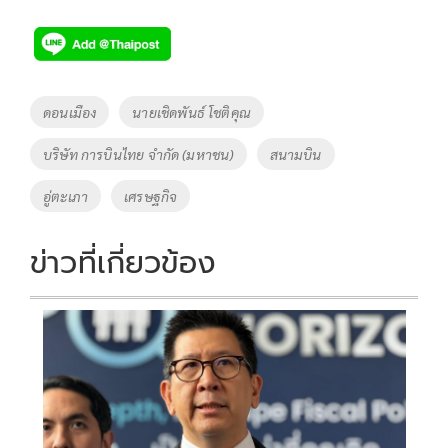
ac
wi
o
n
h
e
tt
p
e
ar
b
er
y
e
o
Li
Tags
ดอนเมือง
นายเชิดพันธ์ โชติคุณ
o
n
บริษัท การบินไทย จำกัด (มหาชน)
สนามบิน
k
k
อู่ตะเภา
เศรษฐกิจ
ข่าวที่เกี่ยวข้อง