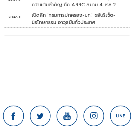
คว้าแต้มสำคัญ ศึก ARRC สนาม 4 เรซ 2
เปิดลึก 'กรมการปกครอง-มท.' ขยับรีเซ็ต-
20:45 น.
นิรโทษกรรม อาวุธปืนทั่วประเทศ