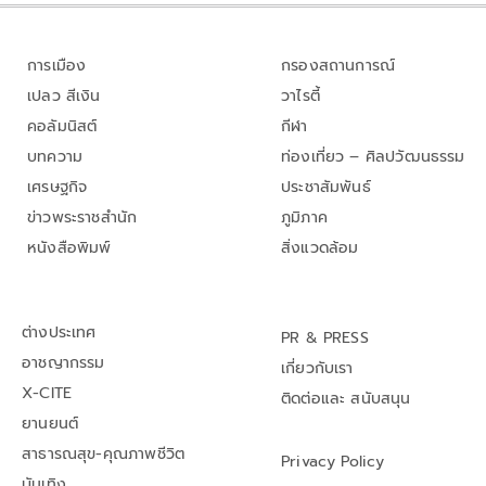
การเมือง
กรองสถานการณ์
เปลว สีเงิน
วาไรตี้
คอลัมนิสต์
กีฬา
บทความ
ท่องเที่ยว – ศิลปวัฒนธรรม
เศรษฐกิจ
ประชาสัมพันธ์
ข่าวพระราชสำนัก
ภูมิภาค
หนังสือพิมพ์
สิ่งแวดล้อม
ต่างประเทศ
PR & PRESS
อาชญากรรม
เกี่ยวกับเรา
X-CITE
ติดต่อและ สนับสนุน
ยานยนต์
สาธารณสุข-คุณภาพชีวิต
Privacy Policy
บันเทิง