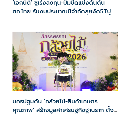
‘เอกนิติ’ ชูเร่งลงทุน-ปั๊มขีดแข่งดันดัน
ศก.ไทย รับงบประมาณมีจำกัดลุยงัด5Tปู
พรมโตยาว
นครปฐมดัน ‘กล้วยไม้-สินค้าเกษตร
คุณภาพ’ สร้างมูลค่าเศรษฐกิจฐานราก ตั้ง
เป้าเงินสะพัด 10 ล้านบาท