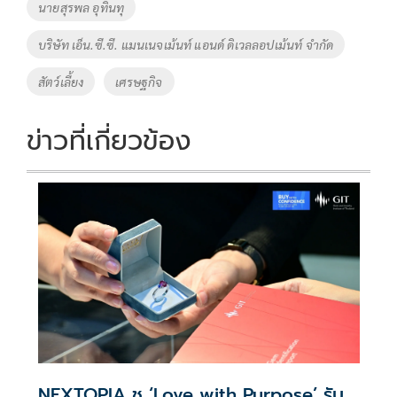
นายสุรพล อุทินทุ
k
k
บริษัท เอ็น.ซี.ซี. แมนเนจเม้นท์ แอนด์ ดิเวลลอปเม้นท์ จำกัด
สัตว์เลี้ยง
เศรษฐกิจ
ข่าวที่เกี่ยวข้อง
NEXTOPIA ชู ‘Love with Purpose’ รับ