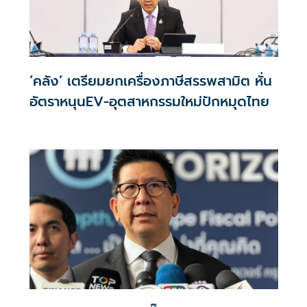
‘คลัง’ เตรียมยกเครื่องภาษีสรรพสามิต หั่น
อัตราหนุนEV-อุตสาหกรรมใหม่ปักหมุดไทย