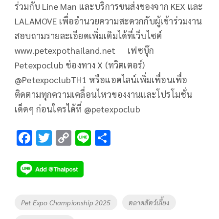
ร่วมกับ Line Man และบริการขนส่งของจาก KEX และ
LALAMOVE เพื่ออำนวยความสะดวกกับผู้เข้าร่วมงาน
สอบถามรายละเอียดเพิ่มเติมได้ที่เว็บไซต์
www.petexpothailand.net เฟซบุ๊ก
Petexpoclub ช่องทาง X (ทวิตเตอร์)
@PetexpoclubTH1 หรือแอดไลน์เพิ่มเพื่อนเพื่อ
ติดตามทุกความเคลื่อนไหวของงานและโปรโมชั่น
เด็ดๆ ก่อนใครได้ที่ @petexpoclub
F
T
C
Li
S
ac
wi
o
n
h
e
tt
p
e
ar
b
er
y
e
o
Li
Tags
Pet Expo Championship 2025
ตลาดสัตว์เลี้ยง
o
n