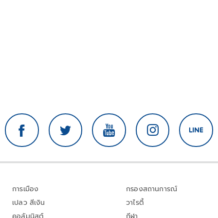
การเมือง
กรองสถานการณ์
เปลว สีเงิน
วาไรตี้
คอลัมนิสต์
กีฬา