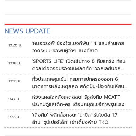
NEWS UPDATE
'หมอวรงค์' ข้องใจแบงก์พัน 1.4 แสนล้านหาย
10:20 น.
จากระบบ ขอพบผู้ว่าฯ แบงก์ชาติ
'SPORTS LIFE' เปิดเส้นทาง 8 ทีมแกร่ง ก่อน
10:16 น.
ดวลเดือดรอบรองชนะเลิศศึก 'วอลเลย์บอล
นักเรียน แชมป์กีฬา 7HD 2026'
ทั่วประเทศคุมเข้ม! กรมการปกครองออก 6
10:01 น.
มาตรการหลังเหตุสลด สกัดปืน-ป้องกันเลียน
แบบ
ห่วงแผลใจหลังเหตุสลด! รัฐส่งทีม MCATT
9:47 น.
ประกบดูแลเด็ก-ครู เตือนหยุดแชร์ภาพรุนแรง
'เสือคิม' พลิกล็อกชนะ 'นาบิล' รับโบนัส 1.7
9:38 น.
ล้าน 'ซุปเปอร์เล็ก' เข่าเดี้ยงพ่าย TKO