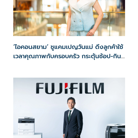
‘ไอคอนสยาม’ ชูแคมเปญวันแม่ ดึงลูกค้าใช้
เวลาคุณภาพกับครอบครัว กระตุ้นช้อป-กิน-
ไลฟ์สไตล์ ตลอดเดือนสิงหาคม