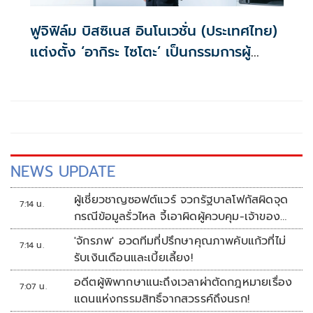
ฟูจิฟิล์ม บิสซิเนส อินโนเวชั่น (ประเทศไทย)
แต่งตั้ง ‘อากิระ ไซโตะ’ เป็นกรรมการผู้
จัดการคนใหม่
NEWS UPDATE
ผู้เชี่ยวชาญซอฟต์แวร์ จวกรัฐบาลโฟกัสผิดจุด
7:14 น.
กรณีข้อมูลรั่วไหล จี้เอาผิดผู้ควบคุม-เจ้าของ
ระบบตามกฎหมาย PDPA
'จักรภพ' อวดทีมที่ปรึกษาคุณภาพคับแก้วที่ไม่
7:14 น.
รับเงินเดือนและเบี้ยเลี้ยง!
อดีตผู้พิพากษาแนะถึงเวลาผ่าตัดกฎหมายเรื่อง
7:07 น.
แดนแห่งกรรมสิทธิ์จากสวรรค์ถึงนรก!