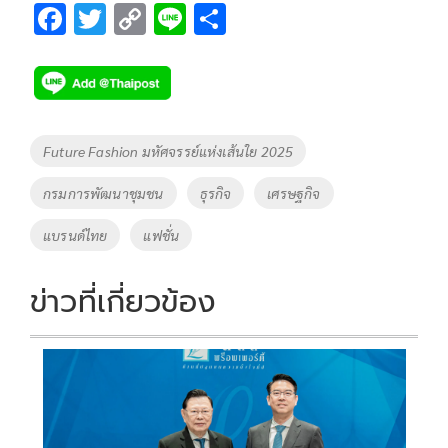
F
T
C
Li
S
ac
wi
o
n
h
e
tt
p
e
ar
b
er
y
e
o
Li
Tags
Future Fashion มหัศจรรย์แห่งเส้นใย 2025
o
n
กรมการพัฒนาชุมชน
ธุรกิจ
เศรษฐกิจ
k
k
แบรนด์ไทย
แฟชั่น
ข่าวที่เกี่ยวข้อง