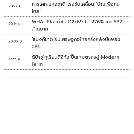
การเคหะแห่งชาติ เร่งขับเคลื่อน ‘บ้านเพื่อคน
20:27 น.
ไทย’
WHAUPโชว์กำไร Q2/69 โต 276%แตะ 532
20:14 น.
ล้านบาท
‘แบงก์ชาติ’ยันเศรษฐกิจไทยครึ่งหลังปี69ยัง
20:05 น.
ฉลุย
ดีป้าชู‘ทุเรียนดิจิทัล’ปั้นเกษตรกรสู่ Modern
19:56 น.
Farm