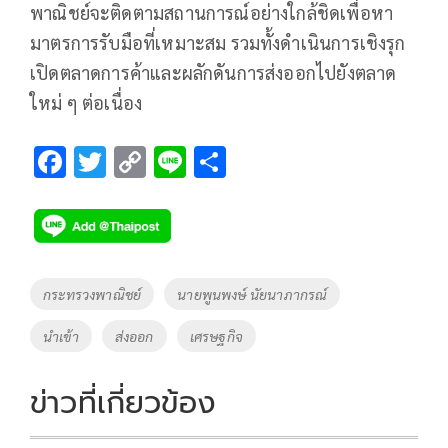
พาณิชย์จะติดตามสถานการณ์อย่างใกล้ชิดเพื่อหา
มาตรการรับมือที่เหมาะสม รวมทั้งดำเนินการเชิงรุก
เปิดตลาดการค้าและผลักดันการส่งออกไปยังตลาด
ใหม่ ๆ ต่อเนื่อง
F
T
C
Li
S
ac
wi
o
n
h
e
tt
p
e
ar
b
er
y
e
o
Li
Tags
กระทรวงพาณิชย์
นายพูนพงษ์ นัยนาภากรณ์
o
n
นำเข้า
ส่งออก
เศรษฐกิจ
k
k
ข่าวที่เกี่ยวข้อง