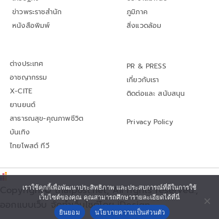
ข่าวพระราชสำนัก
ภูมิภาค
หนังสือพิมพ์
สิ่งแวดล้อม
ต่างประเทศ
PR & PRESS
อาชญากรรม
เกี่ยวกับเรา
X-CITE
ติดต่อและ สนับสนุน
ยานยนต์
สาธารณสุข-คุณภาพชีวิต
Privacy Policy
บันเทิง
ไทยโพสต์ ทีวี
เราใช้คุกกี้เพื่อพัฒนาประสิทธิภาพ และประสบการณ์ที่ดีในการใช้
Copyright© thaipost.net, All rights reserved.,
เว็บไซต์ของคุณ คุณสามารถศึกษารายละเอียดได้ที่นี่
ออกแบบเว็บ จัดทำเว็บไซต์โดย iDesign
ยินยอม
นโยบายความเป็นส่วนตัว