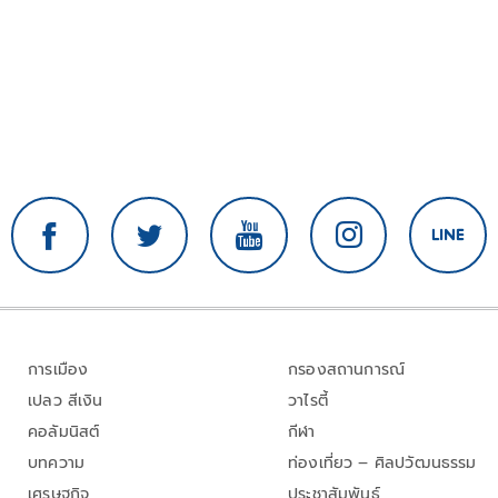
การเมือง
กรองสถานการณ์
เปลว สีเงิน
วาไรตี้
คอลัมนิสต์
กีฬา
บทความ
ท่องเที่ยว – ศิลปวัฒนธรรม
เศรษฐกิจ
ประชาสัมพันธ์