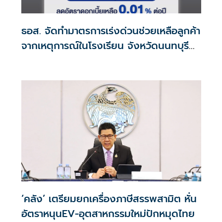
ธอส. จัดทำมาตรการเร่งด่วนช่วยเหลือลูกค้า
จากเหตุการณ์ในโรงเรียน จังหวัดนนทบุรี
กรณีเสียชีวิตหรือทุพพลภาพลดดอกเบี้ย
เหลือ 0.01% ต่อปี ตลอดอายุสัญญา
‘คลัง’ เตรียมยกเครื่องภาษีสรรพสามิต หั่น
อัตราหนุนEV-อุตสาหกรรมใหม่ปักหมุดไทย