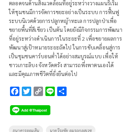
ตลอดจนด้านสิ่งแวดล้อมที่อยู่ระหว่างวางแผนริเริ่ม
ให้ชุมชนมีการจัดการขยะอย่างเป็นระบบ การฟื้นฟู
ระบบนิเวศด้วยการปลูกหญ้าทะเล การปลูกป่าเพื่อ
ขยายพื้นที่สีเขียว เป็นต้น โดยยังมีกิจกรรมการพัฒนา
ที่อยู่ระหว่างดำเนินการในระยะที่ 2 เพื่อขยายผลการ
พัฒนาสู่เป้าหมายระยะถัดไป ในการขับเคลื่อนสู่การ
เป็นชุมชนคาร์บอนต่ำได้อย่างสมบูรณ์แบบ เพื่อให้
ชาวเกาะลิบง จังหวัดตรัง สามารถพึ่งพาตนเองได้
และมีคุณภาพชีวิตที่ยั่งยืนต่อไป
F
T
C
Li
S
ac
wi
o
n
h
e
tt
p
e
ar
b
er
y
e
o
Li
Tags
ธนาคารออมสิน
นายวีระชัย อมรถกลสุเวช