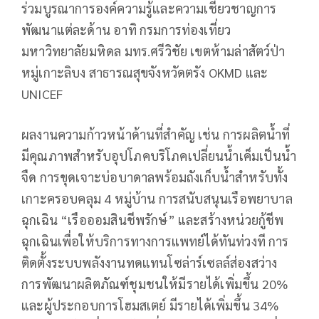
ร่วมบูรณาการองค์ความรู้และความเชี่ยวชาญการ
พัฒนาแต่ละด้าน อาทิ กรมการท่องเที่ยว
มหาวิทยาลัยมหิดล มทร.ศรีวิชัย เขตห้ามล่าสัตว์ป่า
หมู่เกาะลิบง สาธารณสุขจังหวัดตรัง OKMD และ
UNICEF
ผลงานความก้าวหน้าด้านที่สำคัญ เช่น การผลิตน้ำที่
มีคุณภาพสำหรับอุปโภคบริโภคเปลี่ยนน้ำเค็มเป็นน้ำ
จืด การขุดเจาะบ่อบาดาลพร้อมถังเก็บน้ำสำหรับทั้ง
เกาะครอบคลุม 4 หมู่บ้าน การสนับสนุนเรือพยาบาล
ฉุกเฉิน “เรือออมสินชีพรักษ์” และสร้างหน่วยกู้ชีพ
ฉุกเฉินเพื่อให้บริการทางการแพทย์ได้ทันท่วงที การ
ติดตั้งระบบพลังงานทดแทนโซล่าร์เซลล์ส่องสว่าง
การพัฒนาผลิตภัณฑ์ชุมชนให้มีรายได้เพิ่มขึ้น 20%
และผู้ประกอบการโฮมสเตย์ มีรายได้เพิ่มขึ้น 34%