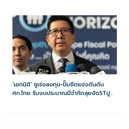
‘เอกนิติ’ ชูเร่งลงทุน-ปั๊มขีดแข่งดันดัน
ศก.ไทย รับงบประมาณมีจำกัดลุยงัด5Tปู
พรมโตยาว