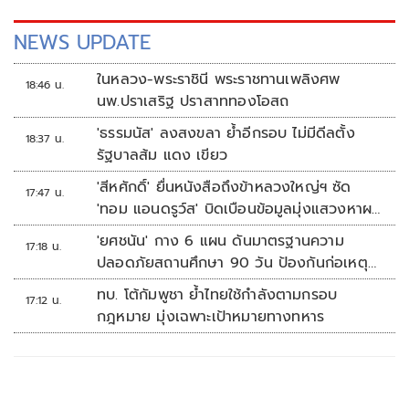
NEWS UPDATE
ในหลวง-พระราชินี พระราชทานเพลิงศพ
18:46 น.
นพ.ปราเสริฐ ปราสาททองโอสถ
'ธรรมนัส' ลงสงขลา ย้ำอีกรอบ ไม่มีดีลตั้ง
18:37 น.
รัฐบาลส้ม แดง เขียว
'สีหศักดิ์' ยื่นหนังสือถึงข้าหลวงใหญ่ฯ ซัด
17:47 น.
'ทอม แอนดรูว์ส' บิดเบือนข้อมูลมุ่งแสวงหาผล
ประโยชน์ทางการเมือง
'ยศชนัน' กาง 6 แผน ดันมาตรฐานความ
17:18 น.
ปลอดภัยสถานศึกษา 90 วัน ป้องกันก่อเหตุ
รุนแรง
ทบ. โต้กัมพูชา ย้ำไทยใช้กำลังตามกรอบ
17:12 น.
กฎหมาย มุ่งเฉพาะเป้าหมายทางทหาร