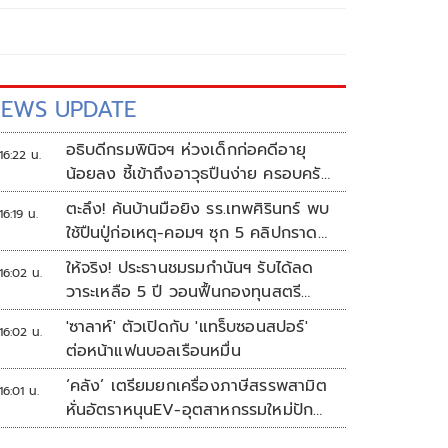
EWS UPDATE
อธิบดีกรมพินิจฯ ห่วงเด็กก่อคดีอายุ
16:22 น.
น้อยลง ชี้เข้าถึงอาวุธปืนง่าย ครอบครัว
แตกแยกเป็นชนวนสำคัญ
ตะลึง! ค้นบ้านมือยิง รร.เทพศิรินทร์ พบ
16:19 น.
ใช้ปืนปู่ก่อเหตุ-คอมฯ ซุก 5 คลิปกราด
ยิง
ให้จริง! ประธานชมรมกำนันฯ รับได้ลด
16:02 น.
วาระเหลือ 5 ปี วอนฟื้นกองทุนสตรี
อำเภอละล้าน
'ซาลาห์' ตัวเปิดกับ 'แทร็บซอนสปอร์'
16:02 น.
ต่อหน้าแฟนบอลเรือนหมื่น
‘คลัง’ เตรียมยกเครื่องภาษีสรรพสามิต
16:01 น.
หั่นอัตราหนุนEV-อุตสาหกรรมใหม่ปัก
หมุดไทย