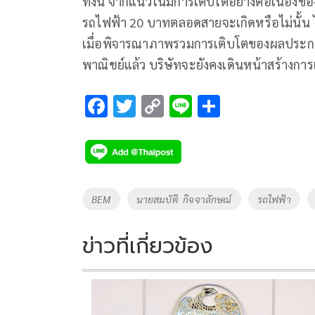
ทั้งนี้ จากแนวโน้มการเติบโตอย่างต่อเนื่องขอ
รถไฟฟ้า 20 บาทตลอดสายจะเกิดหรือไม่นั้น
เมื่อพิจารณาภาพรวมการเติบโตของผลประกอบ
พาณิชย์แล้ว บริษัทจะยังคงเดินหน้าสร้างการเ
F
T
C
Li
S
ac
wi
o
n
h
e
tt
p
e
ar
b
er
y
e
o
Li
Tags
BEM
นายสมบัติ กิจจาลักษณ์
รถไฟฟ้า
o
n
k
k
ข่าวที่เกี่ยวข้อง