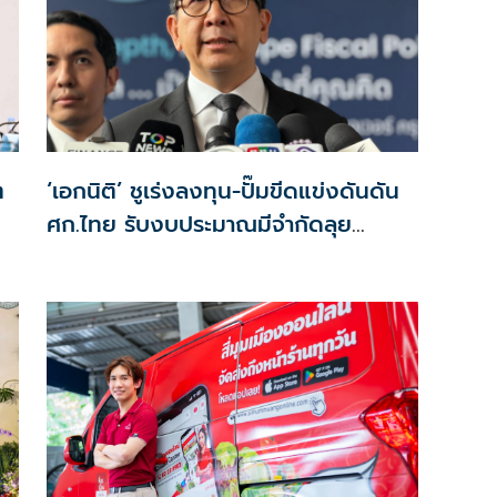
ต
‘เอกนิติ’ ชูเร่งลงทุน-ปั๊มขีดแข่งดันดัน
ศก.ไทย รับงบประมาณมีจำกัดลุย
งัด5Tปูพรมโตยาว