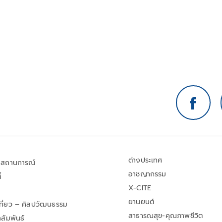
ต่างประเทศ
สถานการณ์
อาชญากรรม
้
X-CITE
ยานยนต์
เที่ยว – ศิลปวัฒนธรรม
สาธารณสุข-คุณภาพชีวิต
สัมพันธ์