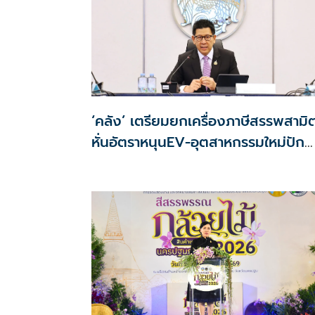
‘คลัง’ เตรียมยกเครื่องภาษีสรรพสามิ
หั่นอัตราหนุนEV-อุตสาหกรรมใหม่ปัก
หมุดไทย