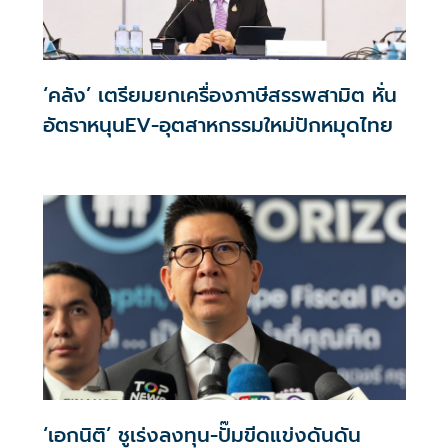
‘คลัง’ เตรียมยกเครื่องภาษีสรรพสามิต หั่น
อัตราหนุนEV-อุตสาหกรรมใหม่ปักหมุดไทย
‘เอกนิติ’ ชูเร่งลงทุน-ปั๊มขีดแข่งดันดัน