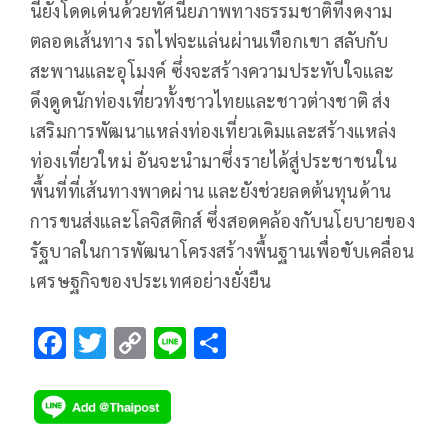
นี้ยังโดดเด่นด้วยทัศนียภาพทางธรรมชาติที่งดงาม
ตลอดเส้นทาง รถไฟจะแล่นผ่านเทือกเขา สลับกับ
สะพานและอุโมงค์ ซึ่งจะสร้างความประทับใจและ
ดึงดูดนักท่องเที่ยวทั้งชาวไทยและชาวต่างชาติ ส่ง
เสริมการพัฒนาแหล่งท่องเที่ยวเดิมและสร้างแหล่ง
ท่องเที่ยวใหม่ อันจะนำมาซึ่งรายได้สู่ประชาชนใน
พื้นที่ที่เส้นทางพาดผ่าน และยังช่วยลดต้นทุนด้าน
การขนส่งและโลจิสติกส์ ซึ่งสอดคล้องกับนโยบายของ
รัฐบาลในการพัฒนาโครงสร้างพื้นฐานเพื่อขับเคลื่อน
เศรษฐกิจของประเทศอย่างยั่งยืน
F
T
C
Li
S
ac
wi
o
n
h
e
tt
p
e
ar
b
er
y
e