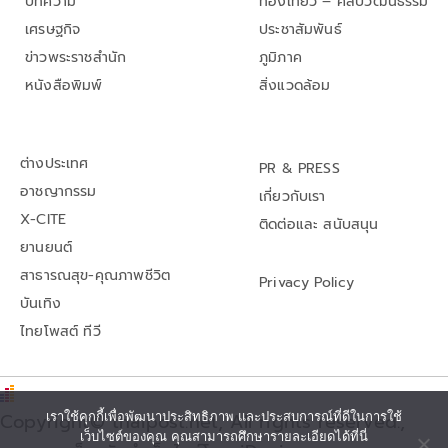
บทความ
ท่องเที่ยว – ศิลปวัฒนธรรม
เศรษฐกิจ
ประชาสัมพันธ์
ข่าวพระราชสำนัก
ภูมิภาค
หนังสือพิมพ์
สิ่งแวดล้อม
ต่างประเทศ
PR & PRESS
อาชญากรรม
เกี่ยวกับเรา
X-CITE
ติดต่อและ สนับสนุน
ยานยนต์
สาธารณสุข-คุณภาพชีวิต
Privacy Policy
บันเทิง
ไทยโพสต์ ทีวี
เราใช้คุกกี้เพื่อพัฒนาประสิทธิภาพ และประสบการณ์ที่ดีในการใช้
Copyright© thaipost.net, All rights reserved.,
เว็บไซต์ของคุณ คุณสามารถศึกษารายละเอียดได้ที่นี่