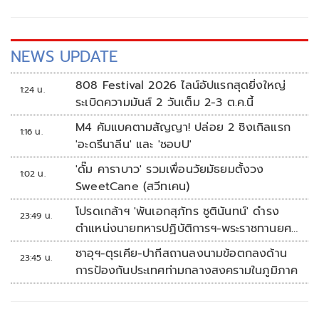
NEWS UPDATE
808 Festival 2026 ไลน์อัปแรกสุดยิ่งใหญ่
1:24 น.
ระเบิดความมันส์ 2 วันเต็ม 2-3 ต.ค.นี้
M4 คัมแบคตามสัญญา! ปล่อย 2 ซิงเกิลแรก
1:16 น.
'อะดรีนาลีน' และ 'ชอบU'
'ดั๊ม คาราบาว' รวมเพื่อนวัยมัธยมตั้งวง
1:02 น.
SweetCane (สวีทเคน)
โปรดเกล้าฯ 'พันเอกสุภัทร ชูตินันทน์' ดำรง
23:49 น.
ตำแหน่งนายทหารปฏิบัติการฯ-พระราชทานยศ
'พลตรี'
ซาอุฯ-ตุรเคีย-ปากีสถานลงนามข้อตกลงด้าน
23:45 น.
การป้องกันประเทศท่ามกลางสงครามในภูมิภาค