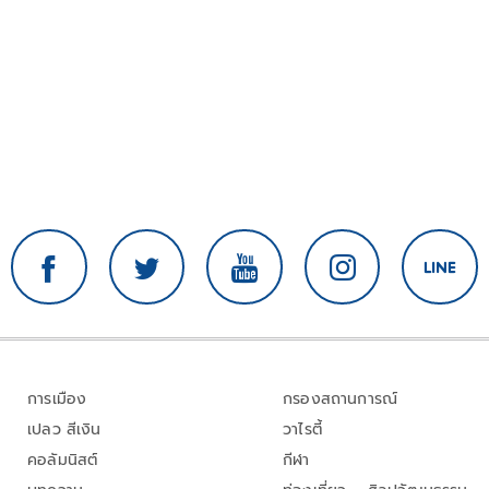
การเมือง
กรองสถานการณ์
เปลว สีเงิน
วาไรตี้
คอลัมนิสต์
กีฬา