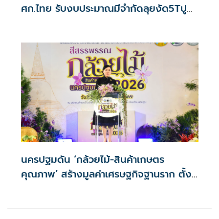
ศก.ไทย รับงบประมาณมีจำกัดลุยงัด5Tปู
พรมโตยาว
นครปฐมดัน ‘กล้วยไม้-สินค้าเกษตร
คุณภาพ’ สร้างมูลค่าเศรษฐกิจฐานราก ตั้ง
เป้าเงินสะพัด 10 ล้านบาท