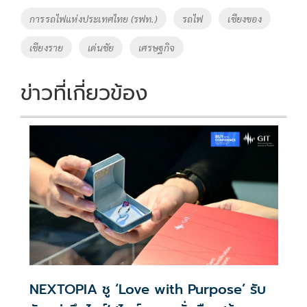
o
Li
Tags
การรถไฟแห่งประเทศไทย (รฟท.)
รถไฟ
เชียงของ
o
n
เชียงราย
เด่นชัย
เศรษฐกิจ
k
k
ข่าวที่เกี่ยวข้อง
NEXTOPIA ชู ‘Love with Purpose’ รับ