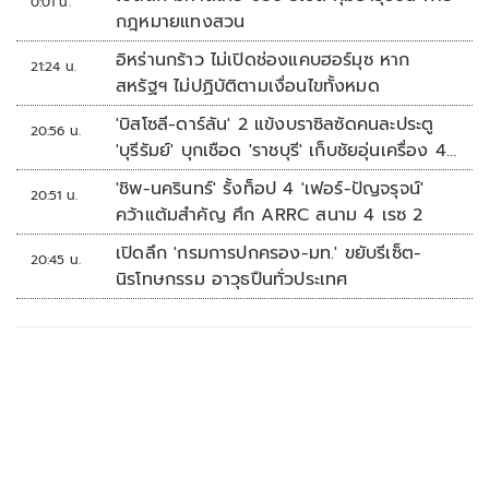
0:01 น.
กฎหมายแทงสวน
อิหร่านกร้าว ไม่เปิดช่องแคบฮอร์มุซ หาก
21:24 น.
สหรัฐฯ ไม่ปฏิบัติตามเงื่อนไขทั้งหมด
'บิสโซลี-ดาร์ลัน' 2 แข้งบราซิลซัดคนละประตู
20:56 น.
'บุรีรัมย์' บุกเชือด 'ราชบุรี' เก็บชัยอุ่นเครื่อง 4
นัดรวด
'ชิพ-นครินทร์' รั้งท็อป 4 'เฟอร์-ปัญจรุจน์'
20:51 น.
คว้าแต้มสำคัญ ศึก ARRC สนาม 4 เรซ 2
เปิดลึก 'กรมการปกครอง-มท.' ขยับรีเซ็ต-
20:45 น.
นิรโทษกรรม อาวุธปืนทั่วประเทศ