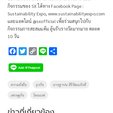
กิจกรรมของ SX ได้ทาง Facebook Page :
Sustainability Expo, www.sustainabilityexpo.com
และแอดไลน์ @sxofficial เพื่อร่วมสนุกไปกับ
กิจกรรมการสะสมแต้ม ลุ้นรับรางวัลมากมาย ตลอด
10 วัน
F
T
C
Li
S
ac
wi
o
n
h
e
tt
p
e
ar
b
er
y
e
o
Li
Tags
ความยั่งยืน
ธุรกิจ
นายฐาปน สิริวัฒนภักดี
o
n
เศรษฐกิจ
ไทยเบฟ
k
k
ข่าวที่เกี่ยวข้อง