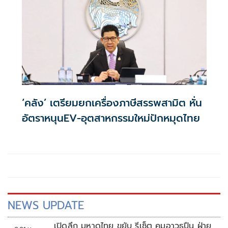
‘คลัง’ เตรียมยกเครื่องภาษีสรรพสามิต หั่น
อัตราหนุนEV-อุตสาหกรรมใหม่ปักหมุดไทย
NEWS UPDATE
เปิดลึก มหาดไทย ขยับ รีเซ็ต คุมอาวุธปืน ฝ่าย