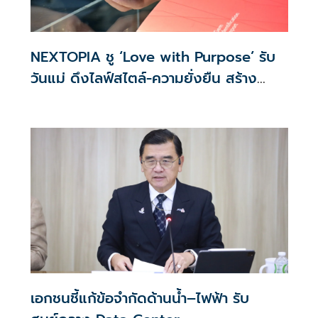
NEXTOPIA ชู ‘Love with Purpose’ รับ
วันแม่ ดึงไลฟ์สไตล์-ความยั่งยืน สร้าง
ประสบการณ์ช้อปปิงมีความหมาย
เอกชนชี้แก้ข้อจำกัดด้านน้ำ–ไฟฟ้า รับ