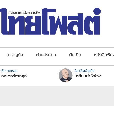
เศรษฐกิจ
ต่างประเทศ
บันเทิง
หนังสือพิม
ผักกาดหอม
วิสามัญบันเทิง
ออเดอร์จากคุก!
เหยียบย่ำหัวใจ?