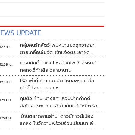
EWS UPDATE
กลุ่มคนรักสัตว์ พบหมาแมวถูกวางยา
12:39 น.
ตายเกลื่อนในวัด เข้าแจ้งตร.เอาผิด
ทารุณสัตว์
เปรมศักดิ์มาแรง! ชงล้างไพ่ 7 อรหันต์
12:39 น.
กสทช.ชี้ทำเสียเวลามานาน
ไร้จิตสำนึก! ภคมนอัด 'หมอสรณ' ยื้อ
12:34 น.
เก้าอี้ประธาน กสทช.
คุมตัว 'โทน บางแค' สอบปากคำคดี
12:13 น.
ฉ้อโกงประชาชน เจ้าตัวยันไม่ได้หนีพร้อม
สู้คดี
'บ้านตลาดสามย่าน' ดาวน์ทาวน์เมือง
11:58 น.
แกลง โชว์ความพร้อมร่วมเบียนนาเล่
ระยอง