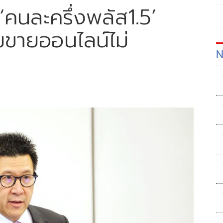
‘คนละครึ่งพลัส1.5’
รมขายออนไลน์ไม่
N