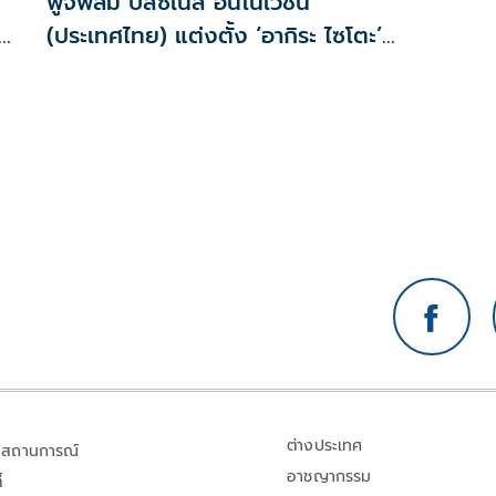
ฟูจิฟิล์ม บิสซิเนส อินโนเวชั่น
(ประเทศไทย) แต่งตั้ง ‘อากิระ ไซโตะ’
เป็นกรรมการผู้จัดการคนใหม่
ต่างประเทศ
สถานการณ์
อาชญากรรม
้