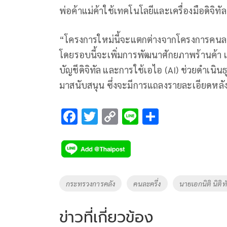
พ่อค้าแม่ค้าใช้เทคโนโลยีและเครื่องมือดิจิทั
“โครงการใหม่นี้จะแตกต่างจากโครงการคนละครึ
โดยรอบนี้จะเพิ่มการพัฒนาศักยภาพร้านค้
บัญชีดิจิทัล และการใช้เอไอ (AI) ช่วยดำเ
มาสนับสนุน ซึ่งจะมีการแถลงรายละเอียดหลั
F
T
C
Li
S
ac
wi
o
n
h
e
tt
p
e
ar
b
er
y
e
o
Li
Tags
กระทรวงการคลัง
คนละครึ่ง
นายเอกนิติ นิต
o
n
k
k
ข่าวที่เกี่ยวข้อง