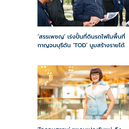
‘สรรเพชญ’ เร่งปั้นที่ดินรถไฟในพื้นที่
กาญจนบุรีดัน ‘TOD’ บูมสร้างรายได้