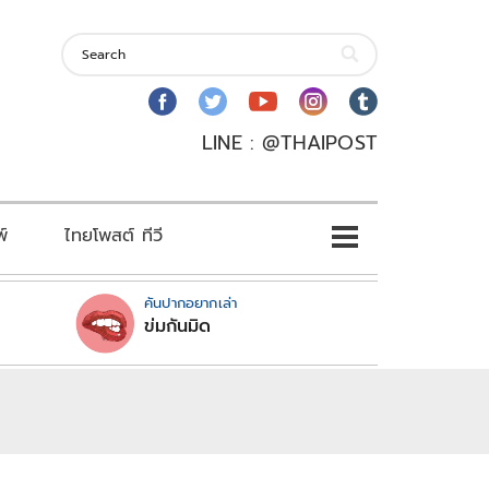
LINE : @THAIPOST
พ์
ไทยโพสต์ ทีวี
คันปากอยากเล่า
ข่มกันมิด