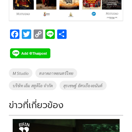
F
T
C
Li
S
ac
wi
o
n
h
e
tt
p
e
ar
b
er
y
e
o
Li
Tags
M Studio
ตลาดภาพยนตร์ไทย
o
n
บริษัท เอ็ม สตูดิโอ จำกัด
สุรเชษฐ์ อัศวเรืองอนันต์
k
k
ข่าวที่เกี่ยวข้อง