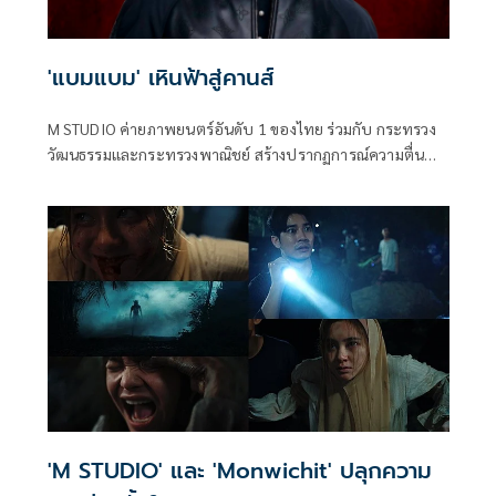
'แบมแบม' เหินฟ้าสู่คานส์
M STUDIO ค่ายภาพยนตร์อันดับ 1 ของไทย ร่วมกับ กระทรวง
วัฒนธรรมและกระทรวงพาณิชย์ สร้างปรากฏการณ์ความตื่น
เต้นครั้งใหม่ให้กับอุตสาหกรรมบันเทิงไทย ด้วยการประกาศส่ง
ศิลปินระดับโลก แบมแบม-กันต์พิมุกต์ ภูวกุล หรือ แบมแบม
GOT7 เหินฟ้าสู่ประเทศฝรั่งเศส
'M STUDIO' และ 'Monwichit' ปลุกความ