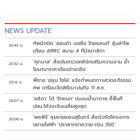
NEWS UPDATE
ทัพนักบิด 'ฮอนด้า เรซซิ่ง ไทยแลนด์' ลุ้นล่าโพ
20:43 น.
เดียม ARRC สนาม 4 ที่มัลดาลิกา
‘ศุภมาส’ สั่งเข้มตรวจคลินิกเสริมความงาม ย้ำ
20:32 น.
โฆษณาราคาต้องจ่ายจริง
พี่ชาย 'ฮลุน โซโล่' แจ้งกำหนดการสวดอภิธรรม
20:12 น.
ศพ เตรียมจัดพิธีฌาปนกิจ 11 ส.ค.
'ลลิดา' โต้ 'รักชนก' ปมงบน้ำบาดาล ชี้พื้นที่
20:07 น.
ปชน.ได้วงเงินเฉลี่ยสูงสุด
'พลพีร์' ลุยชายแดนสุรินทร์ สั่งเร่งรัดโครงการ
20:06 น.
ขยายไฟฟ้า 'ปราสาทตาควาย-เนิน 350'