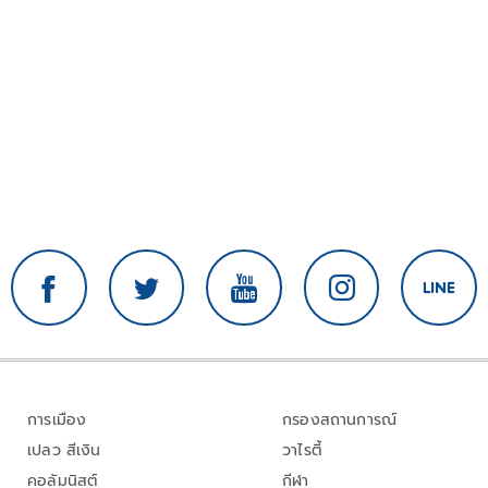
การเมือง
กรองสถานการณ์
เปลว สีเงิน
วาไรตี้
คอลัมนิสต์
กีฬา