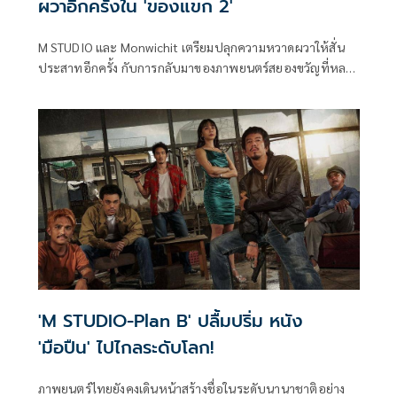
ผวาอีกครั้งใน 'ของแขก 2'
M STUDIO และ Monwichit เตรียมปลุกความหวาดผวาให้สั่น
ประสาทอีกครั้ง กับการกลับมาของภาพยนตร์สยองขวัญที่หลาย
คนตั้งตาคอยใน "ของแขก 2" ผลงานการกำกับโดย เกรียงไกร
มณวิจิตร พร้อมปล่อย “โปสเตอร์อย่างเป็นทางการ” และ “ที
เซอร์แรก” ออกมาเรียกเสียงฮือฮา สร้างกระแสความหลอน
ตั้งแต่ยังไม่เข้าฉาย
'M STUDIO-Plan B' ปลื้มปริ่ม หนัง
'มือปืน' ไปไกลระดับโลก!
ภาพยนตร์ไทยยังคงเดินหน้าสร้างชื่อในระดับนานาชาติอย่าง