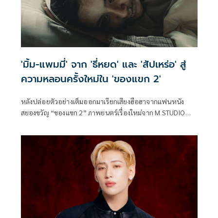
'มิ้ม-แพมมี่' จาก 'ธี่หยด' และ 'สัปเหร่อ' สู่
ความหลอนครั้งใหม่ใน 'ของแขก 2'
หลังปล่อยตัวอย่างเต็มออกมาเรียกเสียงฮือฮาจากแฟนหนัง
สยองขวัญ “ของแขก 2” ภาพยนตร์เรื่องใหม่จาก M STUDIO
และ Monwichit เผยอีกหนึ่งไฮไลต์สำคัญ กับการโคจรมาพบกัน
ครั้งแรกของ 2 นักแสดงหญิงที่แฟนหนังผีไทยคุ้นเคยเป็นอย่างดี
“มิ้ม-รัตนวดี วงศ์ทอง” จากบท “แย้ม” ในภาพยนตร์ “ธี่หยด”
และ “แพมมี่-สุธิดา บัวติก” จากบท “ผีใบข้าว” ในภาพยนตร์
“สัปเหร่อ” ที่ครั้งนี้ทั้งคู่กลับมาพร้อมบทบาทใหม่ในเรื่องราว
สยองขวัญที่พาผู้ชมดำดิ่งสู่โลกของญินและความลี้ลับแห่งเขาบู
โด