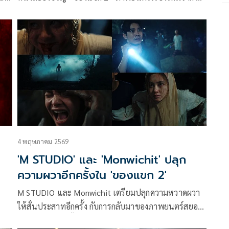
ม B
STUDIO และ Monwichit เผยอีกหนึ่งไฮไลต์สำคัญ กับการ
n
โคจรมาพบกันครั้งแรกของ 2 นักแสดงหญิงที่แฟนหนังผี
ี่
ไทยคุ้นเคยเป็นอย่างดี “มิ้ม-รัตนวดี วงศ์ทอง” จากบท
“แย้ม” ในภาพยนตร์ “ธี่หยด” และ “แพมมี่-สุธิดา บัว
ติก” จากบท “ผีใบข้าว” ในภาพยนตร์ “สัปเหร่อ” ที่ครั้ง
นี้ทั้งคู่กลับมาพร้อมบทบาทใหม่ในเรื่องราวสยองขวัญที่
พาผู้ชมดำดิ่งสู่โลกของญินและความลี้ลับแห่งเขาบูโด
4 พฤษภาคม 2569
'M STUDIO' และ 'Monwichit' ปลุก
ความผวาอีกครั้งใน 'ของแขก 2'
M STUDIO และ Monwichit เตรียมปลุกความหวาดผวา
ให้สั่นประสาทอีกครั้ง กับการกลับมาของภาพยนตร์สยอง
ขวัญที่หลายคนตั้งตาคอยใน “ของแขก 2” ผลงานการ