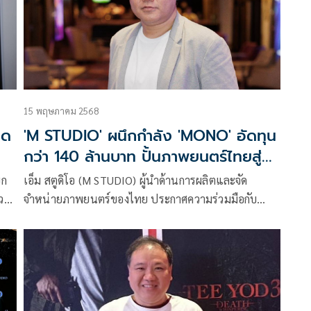
15 พฤษภาคม 2568
ิด
'M STUDIO' ผนึกกำลัง 'MONO' อัดทุน
กว่า 140 ล้านบาท ปั้นภาพยนตร์ไทยสู่
เวทีโลก
ยก
เอ็ม สตูดิโอ (M STUDIO) ผู้นำด้านการผลิตและจัด
ความ
จำหน่ายภาพยนตร์ของไทย ประกาศความร่วมมือกับ
a
บริษัท โมโน เน็กซ์ จำกัด (มหาชน) หรือ MONO เดินหน้า
้าง
ผลิตและจัดจำหน่ายภาพยนตร์ไทยสู่ตลาดโลก