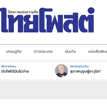
เศรษฐกิจ
ต่างประเทศ
บันเทิง
หนังสือพิม
ผักกาดหอม
วิสามัญบันเทิง
ดับไฟใต้มันไม่ง่าย
สุภาพบุรุษผู้อาวุโส?