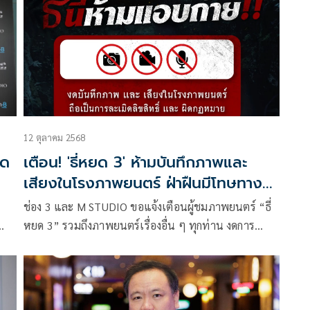
อุตสาหกรรม ที่จะกลับมาคึกคักอีกครั้ง ทั้งความแข็งแรง
ของไลน์อัปภาพยนตร์จากแทบทุกค่าย การแข่งขันที่
หลากหลายและชัดเจนมากขึ้น รวมถึงแรงสนับสนุนจาก
ภาครัฐในการผลักดันอุตสาหกรรมสร้างสรรค์และ Soft
Power ไทยสู่ตลาดโลก
12 ตุลาคม 2568
ิด
เตือน! 'ธี่หยด 3' ห้ามบันทึกภาพและ
เสียงในโรงภาพยนตร์ ฝ่าฝืนมีโทษทาง
กฎหมาย
ช่อง 3 และ M STUDIO ขอแจ้งเตือนผู้ชมภาพยนตร์ “ธี่
หยด 3” รวมถึงภาพยนตร์เรื่องอื่น ๆ ทุกท่าน งดการ
ั่ว
บันทึกภาพ ถ่ายวิดีโอ หรือบันทึกเสียงภายในโรง
ภาพยนตร์อย่างเด็ดขาด เนื่องจากถือเป็นการละเมิด
ลิขสิทธิ์ และเป็นความผิดตามกฎหมาย