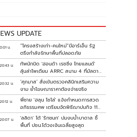
EWS UPDATE
“โครงสร้างเก่า-คนใหม่”บีอาร์เอ็น รัฐ
0:01 น.
ตรึงกำลังรักษาพื้นที่ปลอดภัย
ทัพนักบิด 'ฮอนด้า เรซซิ่ง ไทยแลนด์'
20:43 น.
ลุ้นล่าโพเดียม ARRC สนาม 4 ที่มัลดาลิ
กา
‘ศุภมาส’ สั่งเข้มตรวจคลินิกเสริมความ
20:32 น.
งาม ย้ำโฆษณาราคาต้องจ่ายจริง
พี่ชาย 'ฮลุน โซโล่' แจ้งกำหนดการสวด
20:12 น.
อภิธรรมศพ เตรียมจัดพิธีฌาปนกิจ 11
ส.ค.
'ลลิดา' โต้ 'รักชนก' ปมงบน้ำบาดาล ชี้
20:07 น.
พื้นที่ ปชน.ได้วงเงินเฉลี่ยสูงสุด