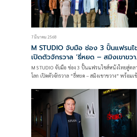
7 มีนาคม 2568
M STUDIO จับมือ ช่อง 3 ปั้นแฟรนไช
เปิดตัวจักรวาล ‘ธี่หยด – สมิงเขาขวา
เข้าโรงฉายทั่วโลก
M STUDIO จับมือ ช่อง 3 ปั้นแฟรนไชส์หนังไทยสู่ตล
โลก เปิดตัวจักรวาล “ธี่หยด – สมิงเขาขวาง” พร้อมเข
ฉายในโรงภาพยนตร์ทั่วโลกปีหน้า