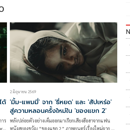
o
N
2 มิถุนายน 2569
ได้
'มิ้ม-แพมมี่' จาก 'ธี่หยด' และ 'สัปเหร่อ'
สู่ความหลอนครั้งใหม่ใน 'ของแขก 2'
การ
หลังปล่อยตัวอย่างเต็มออกมาเรียกเสียงฮือฮาจากแฟน
ard
หนังสยองขวัญ “ของแขก 2” ภาพยนตร์เรื่องใหม่จาก M