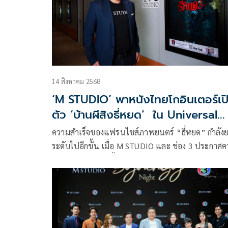
14 สิงหาคม 2568
‘M STUDIO’ พาหนังไทยโกอินเตอร์เป
ตัว ‘บ้านผีสิงธี่หยด’ ใน Universal
Studios Singapore
ความสำเร็จของแฟรนไชส์ภาพยนตร์ “ธี่หยด” กำลัง
ระดับไปอีกขั้น เมื่อ M STUDIO และ ช่อง 3 ประกาศ
ร่วมมือทางธุรกิจครั้งสำคัญกับ Resort World Sentos
Singapore และ Universal Studios Singapore เพื่อสร