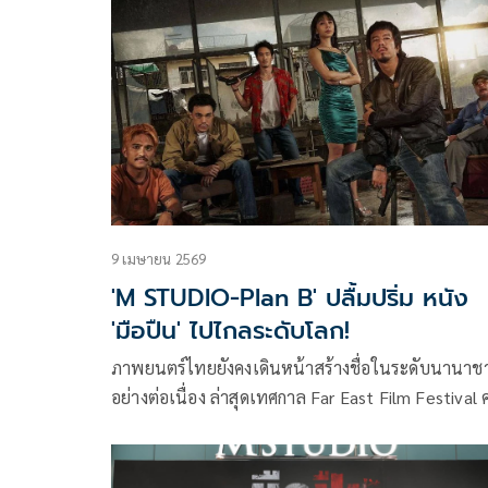
แบม-กันต์พิมุกต์ ภูวกุล หรือ แบมแบม GOT7 เหินฟ้าส
ประเทศฝรั่งเศส
9 เมษายน 2569
'M STUDIO-Plan B' ปลื้มปริ่ม หนัง
'มือปืน' ไปไกลระดับโลก!
ภาพยนตร์ไทยยังคงเดินหน้าสร้างชื่อในระดับนานาชา
อย่างต่อเนื่อง ล่าสุดเทศกาล Far East Film Festival คร
ที่ 28 ณ เมืองอูดิเน่ ประเทศอิตาลี ประกาศคัดเลือก
ภาพยนตร์ไทย 3 เรื่องเข้าฉายในสายประกวด เพื่อชิง
รางวัล Audience Award ซึ่งตัดสินจากคะแนนโหวตของ