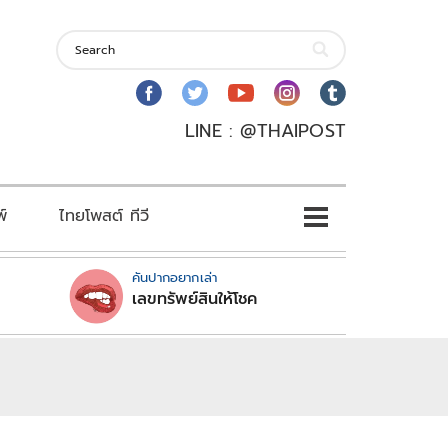
LINE : @THAIPOST
พ์
ไทยโพสต์ ทีวี
คันปากอยากเล่า
เลขทรัพย์สินให้โชค