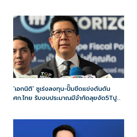
‘เอกนิติ’ ชูเร่งลงทุน-ปั๊มขีดแข่งดันดัน
ศก.ไทย รับงบประมาณมีจำกัดลุยงัด5Tปู
พรมโตยาว