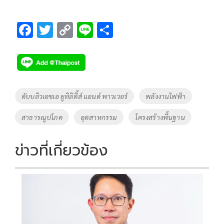
F
T
C
Li
S
ac
wi
o
n
h
e
tt
p
e
ar
b
er
y
e
o
Li
Tags
ดับบลิวเอชเอ ยูทิลิตี้ส์ แอนด์ พาวเวอร์
พลังงานไฟฟ้า
o
n
สาธารณูปโภค
อุตสาหกรรม
โครงสร้างพื้นฐาน
k
k
ข่าวที่เกี่ยวข้อง