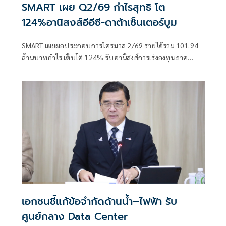
SMART เผย Q2/69 กำไรสุทธิ โต
124%อานิสงส์อีอีซี-ดาต้าเซ็นเตอร์บูม
SMART เผยผลประกอบการไตรมาส 2/69 รายได้รวม 101.94
ล้านบาทกำไร เติบโต 124% รับอานิสงส์การเร่งลงทุนภาค
เอกชนใน EEC กลุ่มโรงงาน คลังสินค้า Data Centeบูม
เอกชนชี้แก้ข้อจำกัดด้านน้ำ–ไฟฟ้า รับ
ศูนย์กลาง Data Center