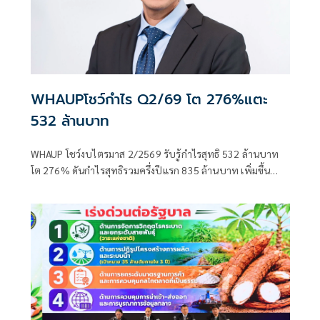
WHAUPโชว์กำไร Q2/69 โต 276%แตะ
532 ล้านบาท
WHAUP โชว์งบไตรมาส 2/2569 รับรู้กำไรสุทธิ 532 ล้านบาท
โต 276% ดันกำไรสุทธิรวมครึ่งปีแรก 835 ล้านบาท เพิ่มขึ้น
129% รับแรงหนุนจากธุรกิจน้ำที่ และไฟฟ้าที่เติบโตต่อเนื่อง
พร้อมประกาศเดินหน้าลงทุนพลังงานสะอาดรับนโยบาย
Direct PPA และแผน PDP ใหม่