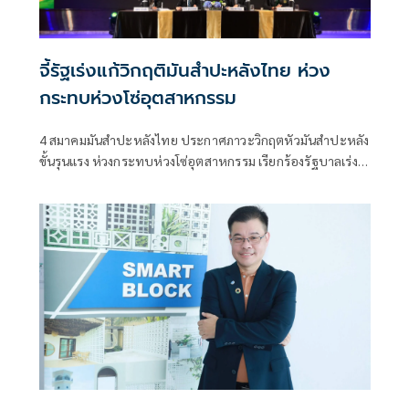
จี้รัฐเร่งแก้วิกฤติมันสำปะหลังไทย ห่วง
กระทบห่วงโซ่อุตสาหกรรม
4 สมาคมมันสำปะหลังไทย ประกาศภาวะวิกฤตหัวมันสำปะหลัง
ขั้นรุนแรง ห่วงกระทบห่วงโซ่อุตสาหกรรม เรียกร้องรัฐบาลเร่ง
กำหนดเป็นวาระแห่งชาติ เพื่อแก้ไขปัญหาโรคใบด่างและฟื้นฟู
ผลผลิต