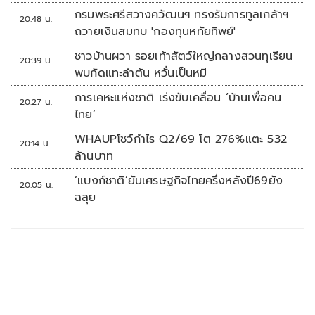
กรมพระศรีสวางควัฒนฯ ทรงรับการทูลเกล้าฯ
20:48 น.
ถวายเงินสมทบ 'กองทุนหทัยทิพย์'
ชาวบ้านผวา รอยเท้าสัตว์ใหญ่กลางสวนทุเรียน
20:39 น.
พบกัดแทะลำต้น หวั่นเป็นหมี
การเคหะแห่งชาติ เร่งขับเคลื่อน ‘บ้านเพื่อคน
20:27 น.
ไทย’
WHAUPโชว์กำไร Q2/69 โต 276%แตะ 532
20:14 น.
ล้านบาท
‘แบงก์ชาติ’ยันเศรษฐกิจไทยครึ่งหลังปี69ยัง
20:05 น.
ฉลุย