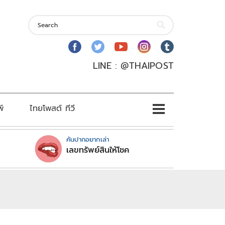
LINE : @THAIPOST
พ์
ไทยโพสต์ ทีวี
คันปากอยากเล่า
เลขทรัพย์สินให้โชค