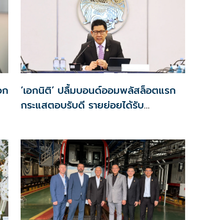
เอก
‘เอกนิติ’ ปลื้มบอนด์ออมพลัสล็อตแรก
กระแสตอบรับดี รายย่อยได้รับ
จัดสรร2.2หมื่นคน เปิดจองรอบใหม่
ก.ย.นี้