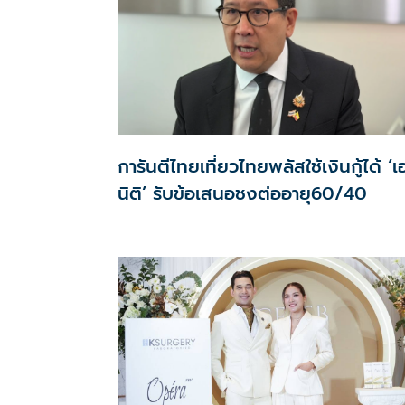
การันตีไทยเที่ยวไทยพลัสใช้เงินกู้ได้ ‘
นิติ’ รับข้อเสนอชงต่ออายุ60/40