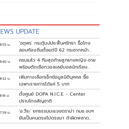
EWS UPDATE
'จตุพร' กระตุ้นปปช.ฟื้นศรัทธา รื้อโกง
8:55 น.
สอบท้องถิ่นตั้งแต่ปี 62 กระชากหน้า
ลงโทษให้เข็ดหลาบ
ครบแล้ว 4 ทีมสุดท้ายลูกยางหญิง-ชาย
8:40 น.
พร้อมตัดเชือกวอลเลย์บอลนักเรียน
แชมป์กีฬา '7HD 2026'
เพิ่มทางเลือกเช็กข้อมูลนิติบุคคล ซื้อ
8:32 น.
เฉพาะรายการได้แค่ 5 บาท
ตั้งศูนย์ DOPA N.I.C.E. - Center
8:16 น.
ปราบโกงสัญชาติ
'อ.วีระ' ยกธรรมมะแจงดราม่า กมธ.งบฯ
7:59 น.
ยันเป็นคนตรงไปตรงมา ถ้าผิดพลาด
พร้อมขอโทษ