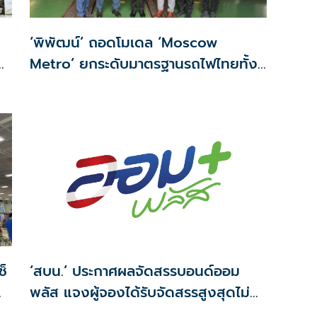
‘พิพัฒน์’ ถอดโมเดล ‘Moscow
n
Metro’ ยกระดับมาตรฐานรถไฟไทยทั้ง
ระบบ
็
‘สบน.’ ประกาศผลจัดสรรบอนด์ออม
พลัส แจงผู้จองได้รับจัดสรรสูงสุดไม่
เกิน117,000บาท