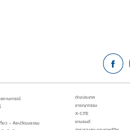
ต่างประเทศ
สถานการณ์
อาชญากรรม
้
X-CITE
ยานยนต์
เที่ยว – ศิลปวัฒนธรรม
สาธารณสุข-คุณภาพชีวิต