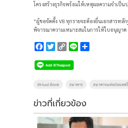
โครงสร้างธุรกิจพร้อมให้เหตุผลความจำเป
“ผู้ขอจัดตั้ง VB ทุกรายจะต้องยื่นเอกสารหล
พิจารณาความเหมาะสมในการให้ใบอนุญาต V
F
T
C
Li
S
ac
wi
o
n
h
e
tt
p
e
ar
b
er
y
e
o
Li
Tags
Virtual Bank
ธนาคาร
ธนาคารแห่งประเทศ
o
n
k
k
ข่าวที่เกี่ยวข้อง