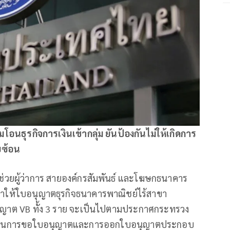
โอนธุรกิจการเงินเข้ากลุ่ม ยันป้องกันไม่ให้เกิดการ
บซ้อน
้ช่วยผู้ว่าการ สายองค์กรสัมพันธ์ และโฆษกธนาคาร
ณาให้ใบอนุญาตธุรกิจธนาคารพาณิชย์ไร้สาขา
อนุญาต VB ทั้ง 3 ราย จะเป็นไปตามประกาศกระทรวง
ื่อนไขในการขอใบอนุญาตและการออกใบอนุญาตประกอบ