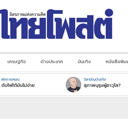
เศรษฐกิจ
ต่างประเทศ
บันเทิง
หนังสือพิม
ผักกาดหอม
วิสามัญบันเทิง
ดับไฟใต้มันไม่ง่าย
สุภาพบุรุษผู้อาวุโส?