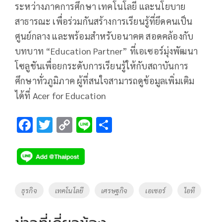
ระหว่างภาคการศึกษา เทคโนโลยี และนโยบาย
สาธารณะ เพื่อร่วมกันสร้างการเรียนรู้ที่ยึดคนเป็น
ศูนย์กลาง และพร้อมสำหรับอนาคต สอดคล้องกับ
บทบาท “Education Partner” ที่เอเซอร์มุ่งพัฒนา
โซลูชันเพื่อยกระดับการเรียนรู้ให้กับสถาบันการ
ศึกษาทั่วภูมิภาค ผู้ที่สนใจสามารถดูข้อมูลเพิ่มเติม
ได้ที่ Acer for Education
F
T
C
Li
S
ac
wi
o
n
h
e
tt
p
e
ar
b
er
y
e
o
Li
Tags
ธุรกิจ
เทคโนโลยี
เศรษฐกิจ
เอเซอร์
ไอที
o
n
k
k