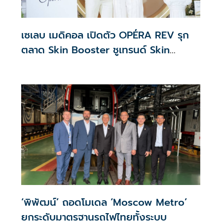
เซเลบ เมดิคอล เปิดตัว OPÉRA REV รุก
ตลาด Skin Booster ชูเทรนด์ Skin
Quality & Longevity ตอบโจทย์คลินิก
ความงาม
‘พิพัฒน์’ ถอดโมเดล ‘Moscow Metro’
ยกระดับมาตรฐานรถไฟไทยทั้งระบบ