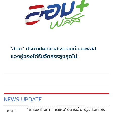
‘สบน.’ ประกาศผลจัดสรรบอนด์ออมพลัส
แจงผู้จองได้รับจัดสรรสูงสุดไม่
เกิน117,000บาท
NEWS UPDATE
“โครงสร้างเก่า-คนใหม่”บีอาร์เอ็น รัฐตรึงกำลัง
0:01 น.