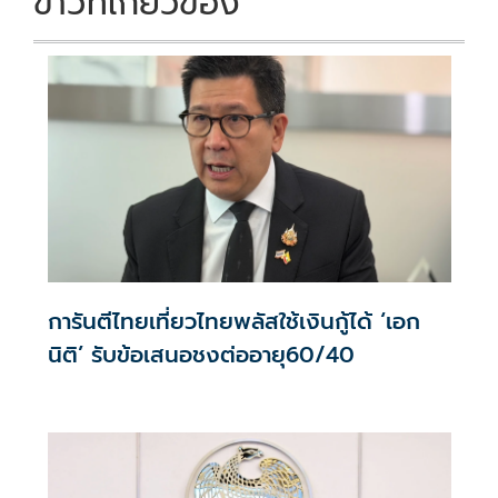
ข่าวที่เกี่ยวข้อง
การันตีไทยเที่ยวไทยพลัสใช้เงินกู้ได้ ‘เอก
นิติ’ รับข้อเสนอชงต่ออายุ60/40