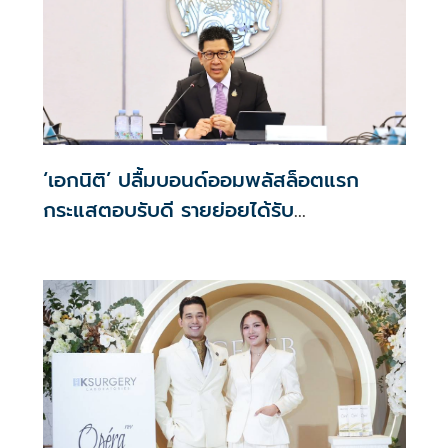
‘เอกนิติ’ ปลื้มบอนด์ออมพลัสล็อตแรก
กระแสตอบรับดี รายย่อยได้รับ
จัดสรร2.2หมื่นคน เปิดจองรอบใหม่ก.ย.นี้