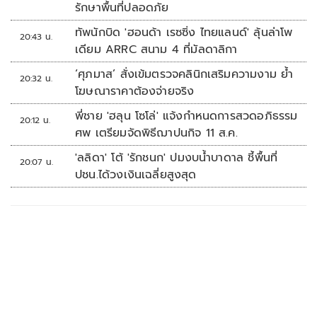
รักษาพื้นที่ปลอดภัย
ทัพนักบิด 'ฮอนด้า เรซซิ่ง ไทยแลนด์' ลุ้นล่าโพ
20:43 น.
เดียม ARRC สนาม 4 ที่มัลดาลิกา
‘ศุภมาส’ สั่งเข้มตรวจคลินิกเสริมความงาม ย้ำ
20:32 น.
โฆษณาราคาต้องจ่ายจริง
พี่ชาย 'ฮลุน โซโล่' แจ้งกำหนดการสวดอภิธรรม
20:12 น.
ศพ เตรียมจัดพิธีฌาปนกิจ 11 ส.ค.
'ลลิดา' โต้ 'รักชนก' ปมงบน้ำบาดาล ชี้พื้นที่
20:07 น.
ปชน.ได้วงเงินเฉลี่ยสูงสุด