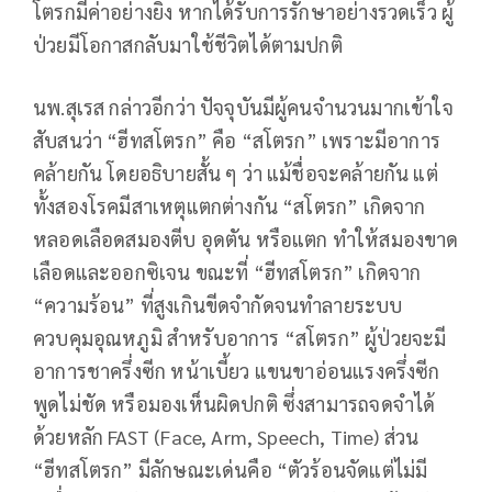
โตรกมีค่าอย่างยิ่ง หากได้รับการรักษาอย่างรวดเร็ว ผู้
ป่วยมีโอกาสกลับมาใช้ชีวิตได้ตามปกติ
นพ.สุเรส กล่าวอีกว่า ปัจจุบันมีผู้คนจำนวนมากเข้าใจ
สับสนว่า “ฮีทสโตรก” คือ “สโตรก” เพราะมีอาการ
คล้ายกัน โดยอธิบายสั้น ๆ ว่า แม้ชื่อจะคล้ายกัน แต่
ทั้งสองโรคมีสาเหตุแตกต่างกัน “สโตรก” เกิดจาก
หลอดเลือดสมองตีบ อุดตัน หรือแตก ทำให้สมองขาด
เลือดและออกซิเจน ขณะที่ “ฮีทสโตรก” เกิดจาก
“ความร้อน” ที่สูงเกินขีดจำกัดจนทำลายระบบ
ควบคุมอุณหภูมิ สำหรับอาการ “สโตรก” ผู้ป่วยจะมี
อาการชาครึ่งซีก หน้าเบี้ยว แขนขาอ่อนแรงครึ่งซีก
พูดไม่ชัด หรือมองเห็นผิดปกติ ซึ่งสามารถจดจำได้
ด้วยหลัก FAST (Face, Arm, Speech, Time) ส่วน
“ฮีทสโตรก” มีลักษณะเด่นคือ “ตัวร้อนจัดแต่ไม่มี