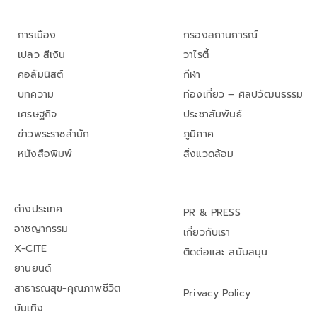
การเมือง
กรองสถานการณ์
เปลว สีเงิน
วาไรตี้
คอลัมนิสต์
กีฬา
บทความ
ท่องเที่ยว – ศิลปวัฒนธรรม
เศรษฐกิจ
ประชาสัมพันธ์
ข่าวพระราชสำนัก
ภูมิภาค
หนังสือพิมพ์
สิ่งแวดล้อม
ต่างประเทศ
PR & PRESS
อาชญากรรม
เกี่ยวกับเรา
X-CITE
ติดต่อและ สนับสนุน
ยานยนต์
สาธารณสุข-คุณภาพชีวิต
Privacy Policy
บันเทิง