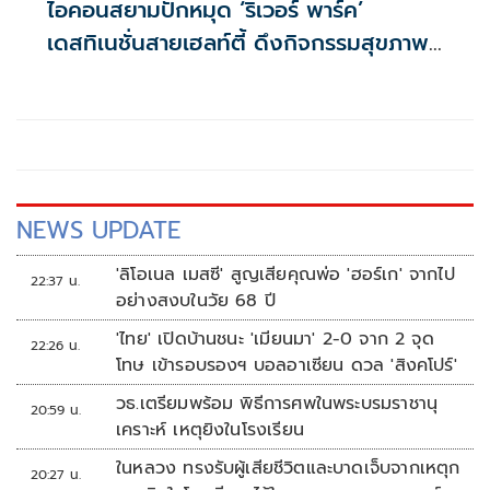
ไอคอนสยามปักหมุด ‘ริเวอร์ พาร์ค’
เดสทิเนชั่นสายเฮลท์ตี้ ดึงกิจกรรมสุขภาพ
ตลอดปี ตอบโจทย์ไลฟ์สไตล์คนรุ่นใหม่
NEWS UPDATE
'ลิโอเนล เมสซี' สูญเสียคุณพ่อ 'ฮอร์เก' จากไป
22:37 น.
อย่างสงบในวัย 68 ปี
'ไทย' เปิดบ้านชนะ 'เมียนมา' 2-0 จาก 2 จุด
22:26 น.
โทษ เข้ารอบรองฯ บอลอาเซียน ดวล 'สิงคโปร์'
วธ.เตรียมพร้อม พิธีการศพในพระบรมราชานุ
20:59 น.
เคราะห์ เหตุยิงในโรงเรียน
ในหลวง ทรงรับผู้เสียชีวิตและบาดเจ็บจากเหตุก
20:27 น.