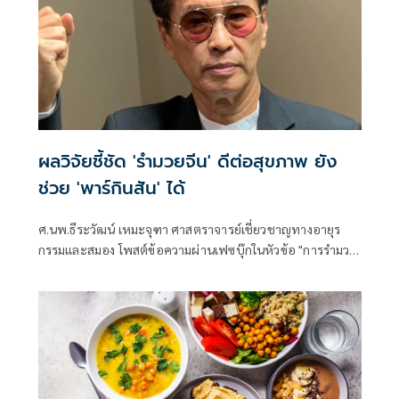
ผลวิจัยชี้ชัด 'รำมวยจีน' ดีต่อสุขภาพ ยัง
ช่วย 'พาร์กินสัน' ได้
ศ.นพ.ธีระวัฒน์ เหมะจุฑา ศาสตราจารย์เชี่ยวชาญทางอายุร
กรรมและสมอง โพสต์ข้อความผ่านเฟซบุ๊กในหัวข้อ "การรำมวย
เพื่อสุขภาพ ยังช่วยพาร์กินสันได้" โดยระบุว่า