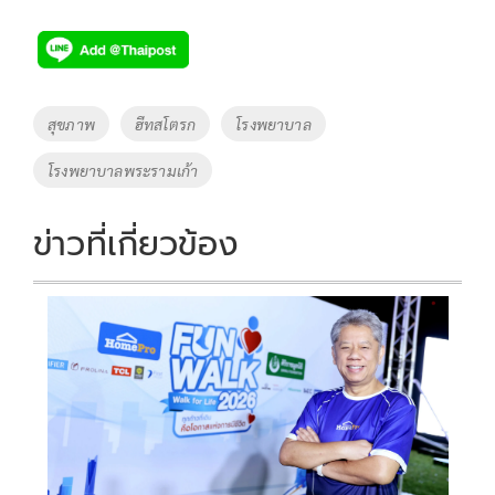
ac
wi
o
n
h
e
tt
p
e
ar
b
er
y
e
o
Li
Tags
สุขภาพ
ฮีทสโตรก
โรงพยาบาล
o
n
โรงพยาบาลพระรามเก้า
k
k
ข่าวที่เกี่ยวข้อง