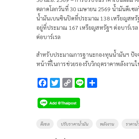
ตลาดโลกวันที่ 30 เมษายน 2569 น้ำมันดีเซลป
น้ำมันเบนซินปิดที่ประมาณ 138 เหรียญสหรัฐฯ
อยู่ที่ประมาณ 167 เหรียญสหรัฐฯ ต่อบาร์เร
ต่อบาร์เรล
สำหรับประมาณการฐานะกองทุนน้ำมันฯ ปัจจุ
หน้าที่ในการช่วยรองรับวิกฤตราคาพลังงานใ
F
T
C
Li
S
ac
wi
o
n
h
e
tt
p
e
ar
b
er
y
e
o
Li
Tags
ดีเซล
ปรับราคาน้ำมัน
พลังงาน
ราคาน้
o
n