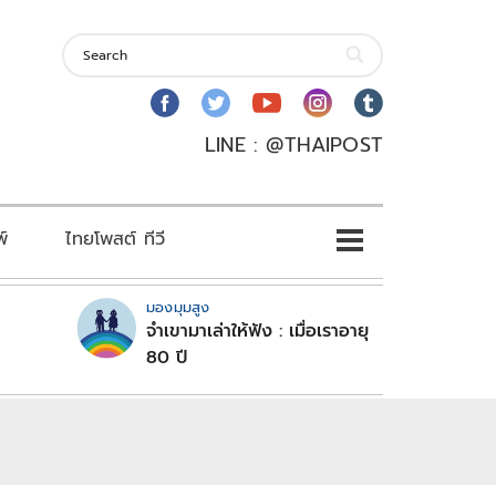
LINE : @THAIPOST
พ์
ไทยโพสต์ ทีวี
มองมุมสูง
จำเขามาเล่าให้ฟัง : เมื่อเราอายุ
80 ปี