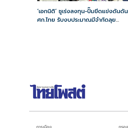
‘เอกนิติ’ ชูเร่งลงทุน-ปั๊มขีดแข่งดันดัน
ศก.ไทย รับงบประมาณมีจำกัดลุย
งัด5Tปูพรมโตยาว
การเมือง
กรอง