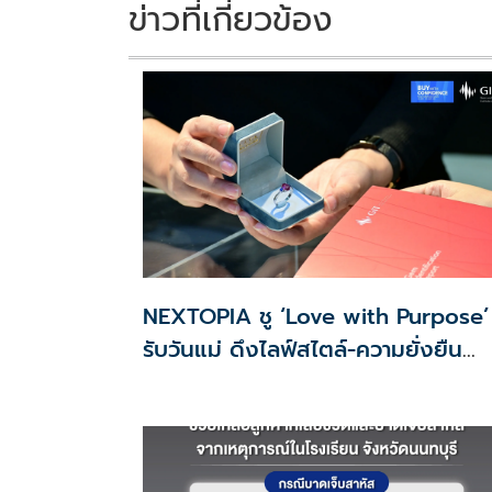
k
k
ข่าวที่เกี่ยวข้อง
NEXTOPIA ชู ‘Love with Purpose’
รับวันแม่ ดึงไลฟ์สไตล์-ความยั่งยืน
สร้างประสบการณ์ช้อปปิงมีความหมาย