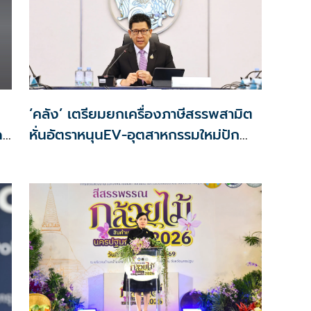
‘คลัง’ เตรียมยกเครื่องภาษีสรรพสามิต
ด
หั่นอัตราหนุนEV-อุตสาหกรรมใหม่ปัก
ลด
หมุดไทย