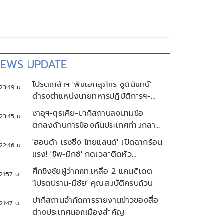
EWS UPDATE
โปรดเกล้าฯ 'พันเอกสุภัทร ชูตินันทน์'
23:49 น.
ดำรงตำแหน่งนายทหารปฏิบัติการฯ-
พระราชทานยศ 'พลตรี'
ซาอุฯ-ตุรเคีย-ปากีสถานลงนามข้อ
23:45 น.
ตกลงด้านการป้องกันประเทศท่ามกลาง
สงครามในภูมิภาค
'ฮอนด้า เรซซิ่ง ไทยแลนด์' เปิดฉากร้อน
22:46 น.
แรง! 'ชิพ-มิกซ์' กดเวลาติดหัว
แถว ARRC สนาม 4 ที่มัลดาลิกา
ศึกชิงชัยผู้ว่ากกท.เหลือ 2 แคนดิเดต
21:57 น.
'โปรดปราน-มีชัย' คุณสมบัติครบถ้วน
ปากีสถานจำกัดการรายงานข่าวของสื่อ
21:47 น.
ต่างประเทศนอกเมืองสำคัญ