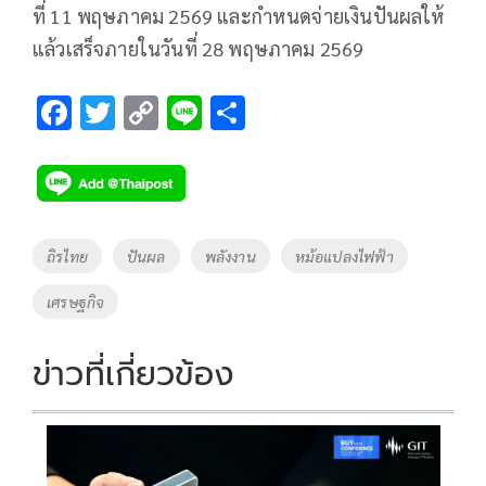
ที่ 11 พฤษภาคม 2569 และกำหนดจ่ายเงินปันผลให้
แล้วเสร็จภายในวันที่ 28 พฤษภาคม 2569
F
T
C
Li
S
ac
wi
o
n
h
e
tt
p
e
ar
b
er
y
e
o
Li
Tags
ถิรไทย
ปันผล
พลังงาน
หม้อแปลงไฟฟ้า
o
n
เศรษฐกิจ
k
k
ข่าวที่เกี่ยวข้อง