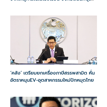
กรณีเสียชีวิตหรือทุพพลภาพลดดอกเบี้ย
เหลือ 0.01% ต่อปี ตลอดอายุสัญญา
‘คลัง’ เตรียมยกเครื่องภาษีสรรพสามิต หั่น
อัตราหนุนEV-อุตสาหกรรมใหม่ปักหมุดไทย