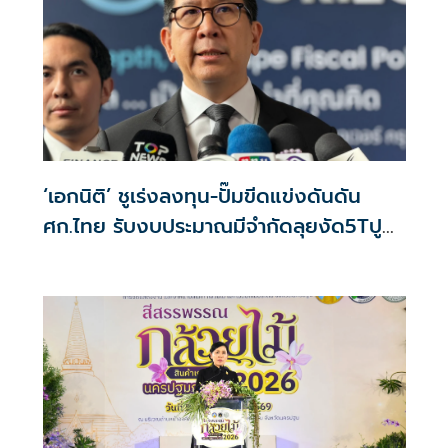
‘เอกนิติ’ ชูเร่งลงทุน-ปั๊มขีดแข่งดันดัน
ศก.ไทย รับงบประมาณมีจำกัดลุยงัด5Tปู
พรมโตยาว