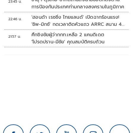
23:45 น.
การป้องกันประเทศท่ามกลางสงครามในภูมิภาค
'ฮอนด้า เรซซิ่ง ไทยแลนด์' เปิดฉากร้อนแรง!
22:46 น.
'ชิพ-มิกซ์' กดเวลาติดหัวแถว ARRC สนาม 4
ที่มัลดาลิกา
ศึกชิงชัยผู้ว่ากกท.เหลือ 2 แคนดิเดต
21:57 น.
'โปรดปราน-มีชัย' คุณสมบัติครบถ้วน