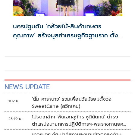
นครปฐมดัน ‘กล้วยไม้-สินค้าเกษตร
คุณภาพ’ สร้างมูลค่าเศรษฐกิจฐานราก ตั้ง
เป้าเงินสะพัด 10 ล้านบาท
NEWS UPDATE
'ดั๊ม คาราบาว' รวมเพื่อนวัยมัธยมตั้งวง
1:02 น.
SweetCane (สวีทเคน)
โปรดเกล้าฯ 'พันเอกสุภัทร ชูตินันทน์' ดำรง
23:49 น.
ตำแหน่งนายทหารปฏิบัติการฯ-พระราชทานยศ
'พลตรี'
ซาอุฯ-ตุรเคีย-ปากีสถานลงนามข้อตกลงด้าน