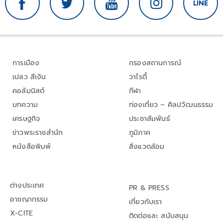
การเมือง
กรองสถานการณ์
เปลว สีเงิน
วาไรตี้
คอลัมนิสต์
กีฬา
บทความ
ท่องเที่ยว – ศิลปวัฒนธรรม
เศรษฐกิจ
ประชาสัมพันธ์
ข่าวพระราชสำนัก
ภูมิภาค
หนังสือพิมพ์
สิ่งแวดล้อม
ต่างประเทศ
PR & PRESS
อาชญากรรม
เกี่ยวกับเรา
X-CITE
ติดต่อและ สนับสนุน