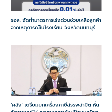
ธอส. จัดทำมาตรการเร่งด่วนช่วยเหลือลูกค้า
จากเหตุการณ์ในโรงเรียน จังหวัดนนทบุรี
กรณีเสียชีวิตหรือทุพพลภาพลดดอกเบี้ย
เหลือ 0.01% ต่อปี ตลอดอายุสัญญา
‘คลัง’ เตรียมยกเครื่องภาษีสรรพสามิต หั่น