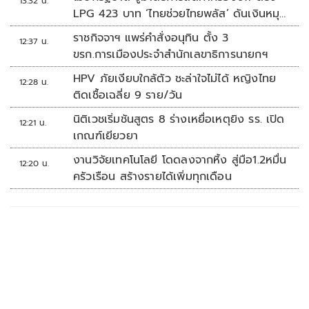
13:32 น.
LPG 423 บาท ‘ไทยช่วยไทยพลัส’ ดันเงินหมุน
แสนล้าน
ราชกิจจาฯ แพร่คำสั่งอนุทิน ตั้ง 3
12:37 น.
ขรก.การเมืองประจำสำนักเลขาธิการนายกฯ
HPV ภัยเงียบใกล้ตัว ชะล่าใจไม่ได้ หญิงไทย
12:28 น.
ติดเชื้อเฉลี่ย 9 ราย/วัน
นิติเวชเริ่มชันสูตร 8 ร่างเหยื่อเหตุยิง รร. เปิด
12:21 น.
เกณฑ์เยียวยา
งานวิจัยเทคโนโลยี โดดลงจากหิ้ง สู่มือ1.2หมื่น
12:20 น.
ครัวเรือน สร้างรายได้เพิ่มทุกเดือน