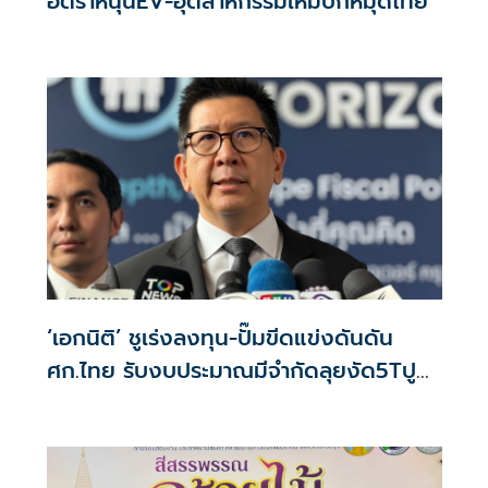
อัตราหนุนEV-อุตสาหกรรมใหม่ปักหมุดไทย
‘เอกนิติ’ ชูเร่งลงทุน-ปั๊มขีดแข่งดันดัน
ศก.ไทย รับงบประมาณมีจำกัดลุยงัด5Tปู
พรมโตยาว