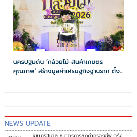
นครปฐมดัน ‘กล้วยไม้-สินค้าเกษตร
คุณภาพ’ สร้างมูลค่าเศรษฐกิจฐานราก ตั้ง
เป้าเงินสะพัด 10 ล้านบาท
NEWS UPDATE
โฆษกรัฐบาล ชูมาตรการลดค่าครองชีพ ตรึง