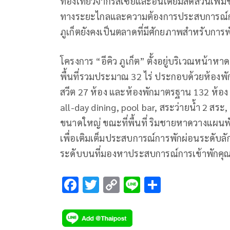
ท่องเที่ยวจากรัสเซียและอินเดียมีสัดส่วนเพิ่
ทางระยะไกลและความต้องการประสบการณ์การ
ภูเก็ตยังคงเป็นตลาดที่มีศักยภาพสำหรับการ
โครงการ “อีคิว ภูเก็ต” ตั้งอยู่บริเวณหน้
พื้นที่รวมประมาณ 32 ไร่ ประกอบด้วยห้องพัก
สวีต 27 ห้อง และห้องพักมาตรฐาน 132 ห้อง
all-day dining, pool bar, สระว่ายน้ำ 2 สระ,
ขนาดใหญ่ ขณะที่พื้นที่ ริมชายหาดวางแผนพั
เพื่อเติมเต็มประสบการณ์การพักผ่อนระดับลักช
ระดับบนที่มองหาประสบการณ์การเข้าพักคุณ
F
T
C
Li
S
ac
wi
o
n
h
e
tt
p
e
ar