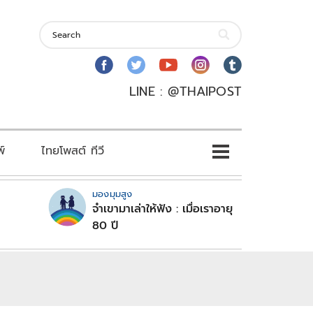
LINE : @THAIPOST
พ์
ไทยโพสต์ ทีวี
มองมุมสูง
จำเขามาเล่าให้ฟัง : เมื่อเราอายุ
80 ปี