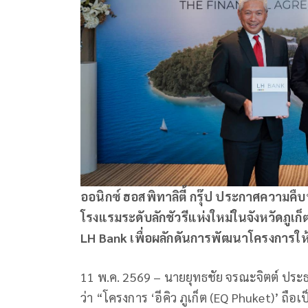
ออนิกซ์ ฮอสพิทาลิตี้ กรุ๊ป ประกาศความ
โรงแรมระดับลักชัวรีแห่งใหม่ในจังหวัดภู
LH Bank เพื่อผลักดันการพัฒนาโครงการใ
11 พ.ค. 2569 – นายยุทธชัย จรณะจิตต์ ประธาน
ว่า “โครงการ ‘อีคิว ภูเก็ต (EQ Phuket)’ ถื