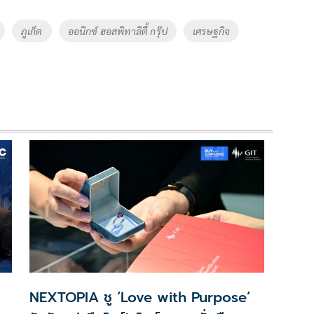
ภูเก็ต
ออนิกซ์ ฮอสพิทาลิตี้ กรุ๊ป
เศรษฐกิจ
NEXTOPIA ชู ‘Love with Purpose’