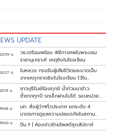
EWS UPDATE
วธ.เตรียมพร้อม พิธีการศพในพระบรม
20:59 น.
ราชานุเคราะห์ เหตุยิงในโรงเรียน
ในหลวง ทรงรับผู้เสียชีวิตและบาดเจ็บ
20:27 น.
จากเหตุกราดยิงในโรงเรียน ไว้ใน
พระบรมราชานุเคราะห์
ชาวบุรีรัมย์ร้องทุกข์ น้ำท่วมนาข้าว
20:13 น.
ซ้ำซากทุกปี รถเล็กผ่านไม่ได้ วอนหน่วย
งานเร่งแก้ไข
มท. สั่งผู้ว่าฯทั่วประเทศ ยกระดับ 4
19:06 น.
มาตรการดูแลความปลอดภัยในสถาน
ศึกษา
19:00 น.
ปืน..!! | ห้องข่าวไทยโพสต์สุดสัปดาห์