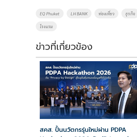
b
er
y
e
o
Li
Tags
EQ Phuket
LH BANK
ท่องเที่ยว
ธุรกิจ
o
n
โรงแรม
k
k
ข่าวที่เกี่ยวข้อง
สคส. ปั้นนวัตกรรุ่นใหม่ผ่าน PDPA