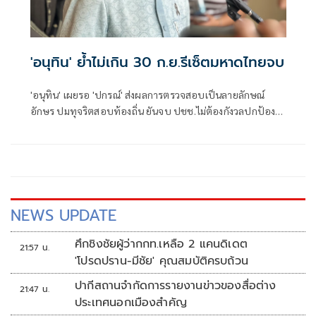
'อนุทิน' ย้ำไม่เกิน 30 ก.ย.รีเซ็ตมหาดไทยจบ
'อนุทิน' เผยรอ 'ปกรณ์' ส่งผลการตรวจสอบเป็นลายลักษณ์
อักษร ปมทุจริตสอบท้องถิ่น ยันจบ ปชช.ไม่ต้องกังวลปกป้อง
ใคร พอใจ ขรก.ยึดแนวทางปิดชื่อถือพฤติกรรม บอกไม่มีใครวิ่ง
เต้นได้ ชี้รีเซ็ต มท.จบใน ก.ย.นี้
NEWS UPDATE
ศึกชิงชัยผู้ว่ากกท.เหลือ 2 แคนดิเดต
21:57 น.
'โปรดปราน-มีชัย' คุณสมบัติครบถ้วน
ปากีสถานจำกัดการรายงานข่าวของสื่อต่าง
21:47 น.
ประเทศนอกเมืองสำคัญ