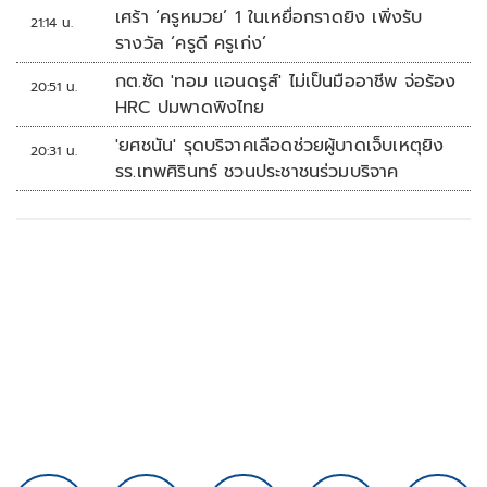
เศร้า ‘ครูหมวย’ 1 ในเหยื่อกราดยิง เพิ่งรับ
21:14 น.
รางวัล ‘ครูดี ครูเก่ง’
กต.ซัด 'ทอม แอนดรูส์' ไม่เป็นมืออาชีพ จ่อร้อง
20:51 น.
HRC ปมพาดพิงไทย
'ยศชนัน' รุดบริจาคเลือดช่วยผู้บาดเจ็บเหตุยิง
20:31 น.
รร.เทพศิรินทร์ ชวนประชาชนร่วมบริจาค