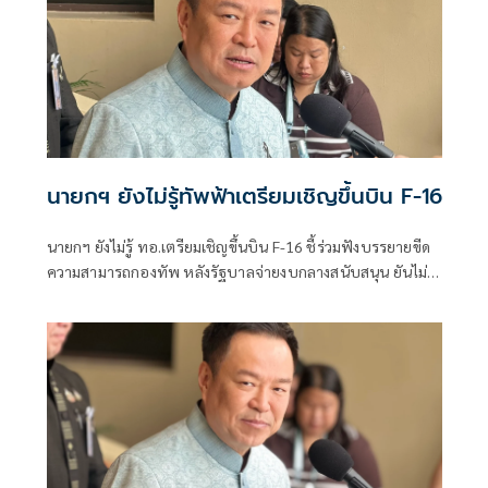
นายกฯ ยังไม่รู้ทัพฟ้าเตรียมเชิญขึ้นบิน F-16
นายกฯ ยังไม่รู้ ทอ.เตรียมเชิญขึ้นบิน F-16 ชี้ร่วมฟังบรรยายขีด
ความสามารถกองทัพ หลังรัฐบาลจ่ายงบกลางสนับสนุน ยันไม่
ได้แสดงเขี้ยวเล็บ ไม่มีขอบินดูชายแดน