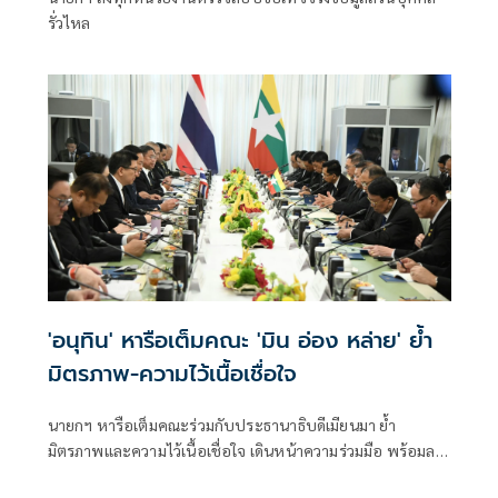
รั่วไหล
'อนุทิน' หารือเต็มคณะ 'มิน อ่อง หล่าย' ย้ำ
มิตรภาพ-ความไว้เนื้อเชื่อใจ
นายกฯ หารือเต็มคณะร่วมกับประธานาธิบดีเมียนมา ย้ำ
มิตรภาพและความไว้เนื้อเชื่อใจ เดินหน้าความร่วมมือ พร้อมลง
นาม MOU 3 ฉบับ เสริมสร้างความร่วมมือแรงงาน -จัดการ