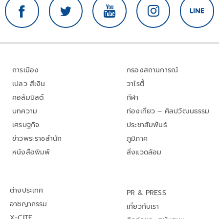
การเมือง
กรองสถานการณ์
เปลว สีเงิน
วาไรตี้
คอลัมนิสต์
กีฬา
บทความ
ท่องเที่ยว – ศิลปวัฒนธรรม
เศรษฐกิจ
ประชาสัมพันธ์
ข่าวพระราชสำนัก
ภูมิภาค
หนังสือพิมพ์
สิ่งแวดล้อม
ต่างประเทศ
PR & PRESS
อาชญากรรม
เกี่ยวกับเรา
X-CITE