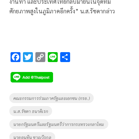
งานทำ และประเทศไทยกลับมายืนในจุดที่มี
ศักยภาพสูงในภูมิภาคอีกครั้ง” น.ส.รัชดากล่าว
F
T
C
Li
S
ac
wi
o
n
h
e
tt
p
e
ar
b
er
y
e
o
Li
Tags
คณะกรรมการร่วมภาครัฐและเอกชน (กรอ.)
o
n
น.ส.รัชดา ธนาดิเรก
k
k
นายกรัฐมนตรีและรัฐมนตรีว่าการกระทรวงกลาโหม
นายอนุทิน ชาญวีรกูล