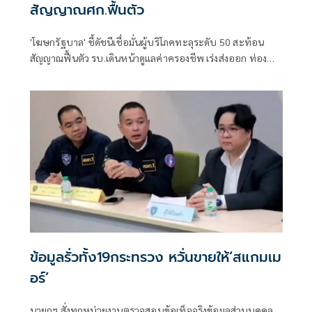
สัญญาณศก.ฟื้นตัว
'โฆษกรัฐบาล' ชี้ดัชนีเชื่อมั่นผู้บริโภคทะลุระดับ 50 สะท้อน
สัญญาณฟื้นตัว รบ.เดินหน้าดูแลค่าครองชีพ เร่งส่งออก ท่อง
เที่ยว และการลงทุนต่อเนื่อง
ข้อมูลรั่วทั้ง19กระทรวง หวั่นขายให้‘สแกมเม
อร์’
นายกฯ สั่งทุกหน่วยงานตรวจสอบข้อเท็จจริงข้อมูลส่วนบุคคล