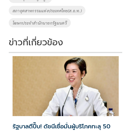
สภาอุตสาหกรรมแห่งประเทศไทย(ส.อ.ท.)
โฆษกประจำสำนักนายกรัฐมนตรี
ข่าวที่เกี่ยวข้อง
รัฐบาลตีปี๊บ! ดัชนีเชื่อมั่นผู้บริโภคทะลุ 50