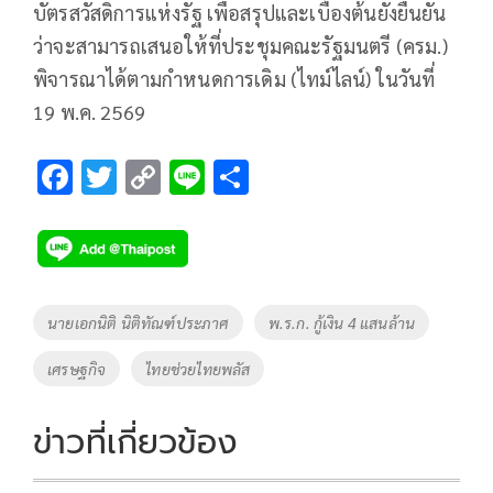
บัตรสวัสดิการแห่งรัฐ เพื่อสรุปและเบื้องต้นยังยืนยัน
ว่าจะสามารถเสนอให้ที่ประชุมคณะรัฐมนตรี (ครม.)
พิจารณาได้ตามกำหนดการเดิม (ไทม์ไลน์) ในวันที่
19 พ.ค. 2569
F
T
C
Li
S
ac
wi
o
n
h
e
tt
p
e
ar
b
er
y
e
o
Li
Tags
นายเอกนิติ นิติทัณฑ์ประภาศ
พ.ร.ก. กู้เงิน 4 แสนล้าน
o
n
เศรษฐกิจ
ไทยช่วยไทยพลัส
k
k
ข่าวที่เกี่ยวข้อง