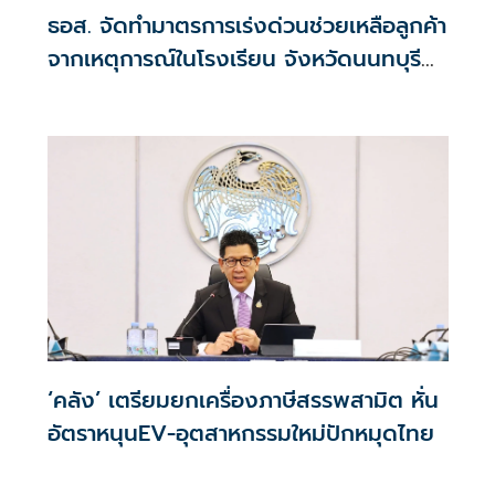
ธอส. จัดทำมาตรการเร่งด่วนช่วยเหลือลูกค้า
จากเหตุการณ์ในโรงเรียน จังหวัดนนทบุรี
กรณีเสียชีวิตหรือทุพพลภาพลดดอกเบี้ย
เหลือ 0.01% ต่อปี ตลอดอายุสัญญา
‘คลัง’ เตรียมยกเครื่องภาษีสรรพสามิต หั่น
อัตราหนุนEV-อุตสาหกรรมใหม่ปักหมุดไทย