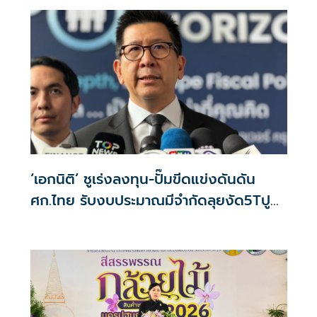
‘เอกนิติ’ ชูเร่งลงทุน-ปั๊มขีดแข่งดันดัน
ศก.ไทย รับงบประมาณมีจำกัดลุยงัด5Tปู
พรมโตยาว