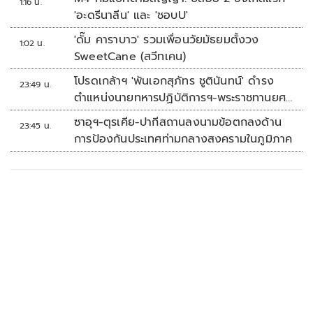
1:16 น.
'อะดรีนาลีน' และ 'ชอบU'
'ดั๊ม คาราบาว' รวมเพื่อนวัยมัธยมตั้งวง
1:02 น.
SweetCane (สวีทเคน)
โปรดเกล้าฯ 'พันเอกสุภัทร ชูตินันทน์' ดำรง
23:49 น.
ตำแหน่งนายทหารปฏิบัติการฯ-พระราชทานยศ
'พลตรี'
ซาอุฯ-ตุรเคีย-ปากีสถานลงนามข้อตกลงด้าน
23:45 น.
การป้องกันประเทศท่ามกลางสงครามในภูมิภาค