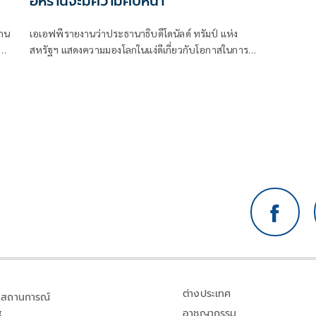
อิหร่านจะมีความคืบหน้า
่าน
เอเอฟพีรายงานว่าประธานาธิบดีโดนัลด์ ทรัมป์ แห่ง
ับ
สหรัฐฯ แสดงความมองโลกในแง่ดีเกี่ยวกับโอกาสในการ
การ
เจรจาสันติภาพกับอิหร่านในวันจันทร์ ขณะที่ทั้งสองฝ่ายงด
เว้นการยิงกันเป็นวันที่สามติดต่อกัน
ต่างประเทศ
สถานการณ์
อาชญากรรม