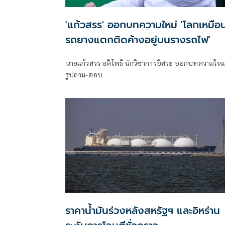
'แก้วสรร' ออกบทความใหม่ 'โลกเหมือ
รถยางแตกติดค้างอยู่บนรางรถไฟ'
นายแก้วสรร อติโพธิ นักวิชาการอิสระ ออกบทความใหม
รูปถาม-ตอบ
ราคาน้ำมันร่วงหลังสหรัฐฯ และอิหร่าน