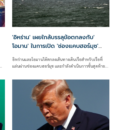
'อิหร่าน' เผยใกล้บรรลุข้อตกลงกับ'
โอมาน' ในการเปิด 'ช่องแคบฮอร์มุซ'
แล้ว แต่การเปิดขึ้นอยู่กับสหรัฐฯ
อิหร่านและโอมานได้ตกลงเส้นทางเดินเรือสำหรับเรือที่
น
แล่นผ่านช่องแคบฮอร์มุซ และกำลังดำเนินการขั้นสุดท้าย
ในการบริหารจัดการเส้นทางเดินเรือยุทธศาสตร์นี้ร่วมกัน
เตหะรานกล่าวเมื่อวันพุธที่ผ่านมา แม้ว่าเหตุการณ์ด้าน
ความมั่นคงล่าสุดจะเน้นย้ำถึงความเสี่ยงที่ยังคงมีอยู่สำหรับ
การขนส่งทางเรือในภูมิภาคก็ตาม