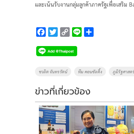
และเน้นรับงานกลุ่มลูกค้าภาครัฐเพื่อเสริม 
F
T
C
Li
S
ac
wi
o
n
h
e
tt
p
e
ar
b
er
y
e
o
Li
Tags
ชวลิต จันทรรัตน์
ทีม คอนซัลติ้ง
ภูมิรัฐศาสตร
o
n
k
k
ข่าวที่เกี่ยวข้อง