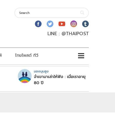
LINE : @THAIPOST
พ์
ไทยโพสต์ ทีวี
มองมุมสูง
จำเขามาเล่าให้ฟัง : เมื่อเราอายุ
80 ปี