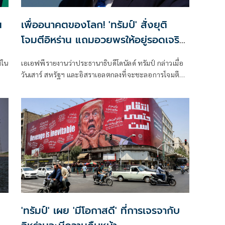
น
เพื่ออนาคตของโลก! 'ทรัมป์' สั่งยุติ
โจมตีอิหร่าน แถมอวยพรให้อยู่รอดเจริญ
รุ่งเรือง
่ใน
เอเอฟพีรายงานว่าประธานาธิบดีโดนัลด์ ทรัมป์ กล่าวเมื่อ
วันเสาร์ สหรัฐฯ และอิสราเอลตกลงที่จะชะลอการโจมตี
อิหร่านครั้งใหม่ โดยมีเงื่อนไขว่าต้องบรรลุข้อตกลงยุติความ
ขัดแย้งที่ยืดเยื้อมาหลายเดือนโดยเร็ว
'ทรัมป์' เผย 'มีโอกาสดี' ที่การเจรจากับ