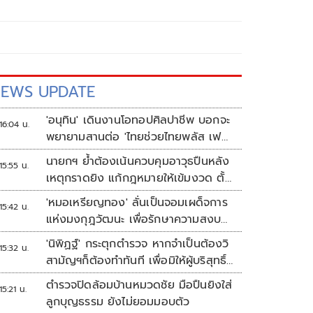
EWS UPDATE
'อนุทิน' เดินงานโอทอปศิลปาชีพ บอกจะ
16:04 น.
พยายามสานต่อ 'ไทยช่วยไทยพลัส เฟส
2'
นายกฯ ย้ำต้องเน้นควบคุมอาวุธปืนหลัง
15:55 น.
เหตุกราดยิง แก้กฎหมายให้เข้มงวด ตั้ง
ด่านตรวจเพิ่ม
'หมอเหรียญทอง' ลั่นเป็นจอมเผด็จการ
15:42 น.
แห่งมงกุฎวัฒนะ เพื่อรักษาความสงบ
ปลอดภัยภายในรพ.
'นิพิฏฐ์' กระตุกตำรวจ หากจำเป็นต้องวิ
15:32 น.
สามัญฯก็ต้องทำทันที เพื่อมิให้ผู้บริสุทธิ์
เสียชีวิตเพิ่ม
ตำรวจปิดล้อมบ้านหมวดชัย มือปืนยิงใส่
15:21 น.
ลูกบุญธรรม ยังไม่ยอมมอบตัว