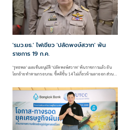
'รมว.ยธ.' ไฟเขียว 'ปลัดพงษ์สวาท' พ้น
ราชการ 19 ก.ค.
'รุทธพล' เผยเซ็นอนุมัติ 'ปลัดพงษ์สวาท' พ้นราชการแล้ว ยัน
โยกย้ายทำตามกรอบกม. ชี้คดีชั้น 14 ไม่เกี่ยวห้ามลาออก ส่วน
รายละเอียดอยู่ที่ ป.ป.ช.