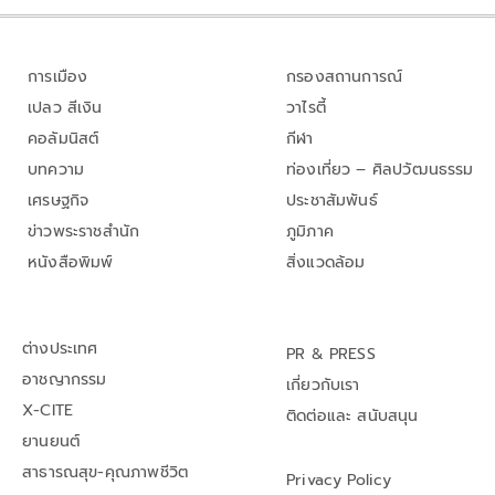
การเมือง
กรองสถานการณ์
เปลว สีเงิน
วาไรตี้
คอลัมนิสต์
กีฬา
บทความ
ท่องเที่ยว – ศิลปวัฒนธรรม
เศรษฐกิจ
ประชาสัมพันธ์
ข่าวพระราชสำนัก
ภูมิภาค
หนังสือพิมพ์
สิ่งแวดล้อม
ต่างประเทศ
PR & PRESS
อาชญากรรม
เกี่ยวกับเรา
X-CITE
ติดต่อและ สนับสนุน
ยานยนต์
สาธารณสุข-คุณภาพชีวิต
Privacy Policy