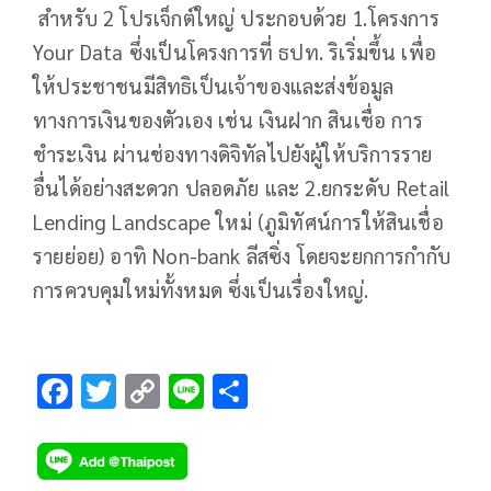
สำหรับ 2 โปรเจ็กต์ใหญ่ ประกอบด้วย 1.โครงการ
Your Data ซึ่งเป็นโครงการที่ ธปท. ริเริ่มขึ้น เพื่อ
ให้ประชาชนมีสิทธิเป็นเจ้าของและส่งข้อมูล
ทางการเงินของตัวเอง เช่น เงินฝาก สินเชื่อ การ
ชำระเงิน ผ่านช่องทางดิจิทัลไปยังผู้ให้บริการราย
อื่นได้อย่างสะดวก ปลอดภัย และ 2.ยกระดับ Retail
Lending Landscape ใหม่ (ภูมิทัศน์การให้สินเชื่อ
รายย่อย) อาทิ Non-bank ลีสซิ่ง โดยจะยกการกำกับ
การควบคุมใหม่ทั้งหมด ซึ่งเป็นเรื่องใหญ่.
F
T
C
Li
S
ac
wi
o
n
h
e
tt
p
e
ar