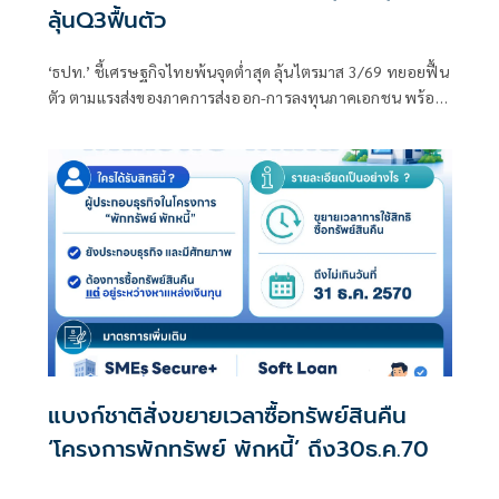
ลุ้นQ3ฟื้นตัว
‘ธปท.’ ชี้เศรษฐกิจไทยพ้นจุดต่ำสุด ลุ้นไตรมาส 3/69 ทยอยฟื้น
ตัว ตามแรงส่งของภาคการส่งออก-การลงทุนภาคเอกชน พร้อม
รับไทยยังอยู่ในบัญชี Monitoring List ของสหรัฐฯ แต่เข้าเกณฑ์
เพียง 1 ข้อ มีโอกาสหลุดในรอบถัดไป
แบงก์ชาติสั่งขยายเวลาซื้อทรัพย์สินคืน
‘โครงการพักทรัพย์ พักหนี้’ ถึง30ธ.ค.70