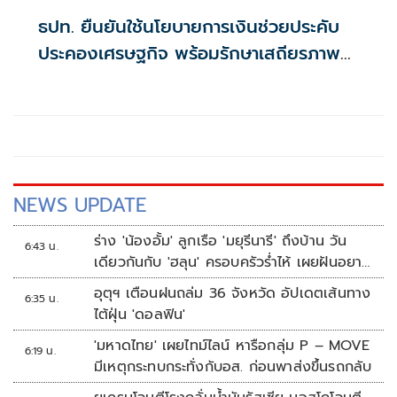
ธปท. ยืนยันใช้นโยบายการเงินช่วยประคับ
ประคองเศรษฐกิจ พร้อมรักษาเสถียรภาพ
ด้านราคา และระบบการเงินไทย ระบุจีดีพีไทย
โต 2.3% ยังไม่ดี คาดเงินเฟ้อปี 69 อาจต่ำ
กว่า 2.8%
NEWS UPDATE
ร่าง 'น้องอั้ม' ลูกเรือ 'มยุรีนารี' ถึงบ้าน วัน
6:43 น.
เดียวกันกับ 'ฮลุน' ครอบครัวร่ำไห้ เผยฝันอยาก
เป็นทหารเรือ
อุตุฯ เตือนฝนถล่ม 36 จังหวัด อัปเดตเส้นทาง
6:35 น.
ไต้ฝุ่น 'ดอลฟิน'
'มหาดไทย' เผยไทม์ไลน์ หารือกลุ่ม P – MOVE
6:19 น.
มีเหตุกระทบกระทั่งกับอส. ก่อนพาส่งขึ้นรถกลับ