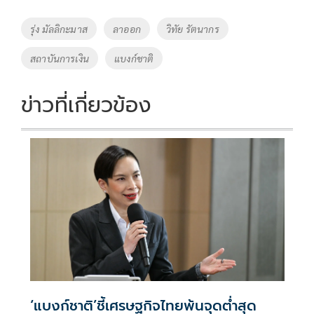
b
er
y
e
o
Li
Tags
รุ่ง มัลลิกะมาส
ลาออก
วิทัย รัตนากร
o
n
สถาบันการเงิน
แบงก์ชาติ
k
k
ข่าวที่เกี่ยวข้อง
‘แบงก์ชาติ’ชี้เศรษฐกิจไทยพ้นจุดต่ำสุด