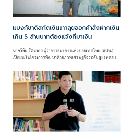
แบงก์ชาติสกัดเงินเทาลุยออกคำสั่งฝากเงิน
เกิน 5 ล้านบาทต้องแจ้งที่มาเงิน
นายวิทัย รัตนากร ผู้ว่าการธนาคารแห่งประเทศไทย (ธปท.)
เปิดเผยในโครงการพัฒนาศักยภาพเศรษฐกิจระดับสูง (พศส.)
ประจำปี 2569 “โอกาส-ทางรอด ยุคเศรษฐกิจผันผวน
ท่ามกลางความขัดแย้งภูมิรัฐศาสตร์โลก หัวข้อ “นโยบายการเงิน
รับมือวิฤติสงคราม และการเงินโลก”