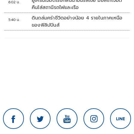
ยูเครนโจมตีโรงกลั่นน้ำมันรัสเซีย มอสโกโจมตี
6:02 น.
คืนใส่สถานีรถไฟและเรือ
ดินถล่มคร่าชีวิตอย่างน้อย 4 รายในภาคเหนือ
5:40 น.
ของฟิลิปปินส์