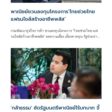
พาณิชย์ชวนลงทุนโครงการ‘ไทยช่วยไทย
แฟรนไชส์สร้างอาชีพพลัส’
กรมพัฒนาธุรกิจการค้า ชวนลงทุนโครงการ ‘ไทยช่วยไทย แฟ
รนไชส์สร้างอาชีพพลัส’ ลดความเสี่ยง เลี่ยงขาดทุน รัฐช่วยจ่าย
50% พร้อมหาทำเลขายให้และฟรีค่าเช่า 6 เดือน
'กล้าธรรม' ซัดรัฐมนตรีพาณิชย์ไร้บทบาท จี้