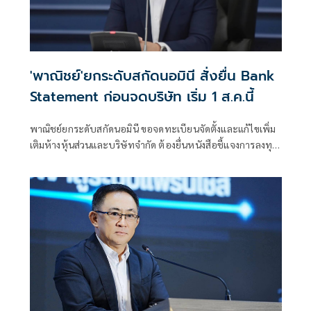
'พาณิชย์'ยกระดับสกัดนอมินี สั่งยื่น Bank
Statement ก่อนจดบริษัท เริ่ม 1 ส.ค.นี้
พาณิชย์ยกระดับสกัดนอมินี ขอจดทะเบียนจัดตั้งและแก้ไขเพิ่ม
เติมห้างหุ้นส่วนและบริษัทจำกัด ต้องยื่นหนังสือชี้แจงการลงทุน
Bank Statement มีผลบังคับใช้ตั้งแต่ 1 ส.ค.69 เป็นต้นไป