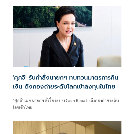
'ศุภจี' รับคำสั่งนายกฯ ทบทวนมาตรการคืน
เงิน ดึงกองถ่ายระดับโลกเข้าลงทุนในไทย
"ศุภจี" เผย นายกฯ สั่งรื้อระบบ Cash Rebate ดึงกองถ่ายระดับ
โลกเข้าไทย