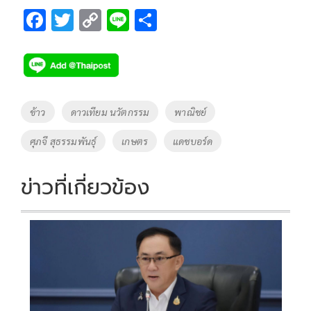
F
T
C
Li
S
ac
wi
o
n
h
e
tt
p
e
ar
b
er
y
e
o
Li
Tags
ข้าว
ดาวเทียม นวัตกรรม
พาณิชย์
o
n
ศุภจี สุธรรมพันธุ์
เกษตร
แดชบอร์ด
k
k
ข่าวที่เกี่ยวข้อง