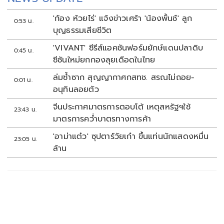
'ก้อง ห้วยไร่' แจ้งข่าวเศร้า 'น้องพั้นช์' ลูก
0:53 น.
บุญธรรมเสียชีวิต
'VIVANT' ซีรีส์แอคชันฟอร์มยักษ์แดนปลาดิบ
0:45 น.
ซีซันใหม่ยกกองลุยเดือดในไทย
ล่มซ้ำซาก สุญญากาศกสทช. สรณไม่ถอย-
0:01 น.
อนุทินลอยตัว
จีนประกาศมาตรการตอบโต้ เหตุสหรัฐฯใช้
23:43 น.
มาตรการคว่ำบาตรทางการค้า
'อาม่าแต๋ว' ซุปตาร์วัยเก๋า ขึ้นแท่นนักแสดงหมื่น
23:05 น.
ล้าน