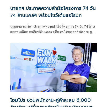
นายกฯ ประกาศความสำเร็จโครงการ 74 วัน
74 ล้านแคลฯ พร้อมโชว์เต้นแอโรบิก
นายกฯควงภริยา ประกาศความสำเร็จ โครงการ 74 วัน 74 ล้าน
แคลฯ เฉลิมพระเกียรติในหลวง ปลื้ม คนไทยออกกำลังกาย ชู
“สุขภาพดี -สร้างเศรษฐกิจดี -สังคมมั่นคง“ ก่อนร่วมเต้นแอโรบิก
สนุกสนาน
โฮมโปร ชวนพนักงาน-คู่ค้าสะสม 6,000