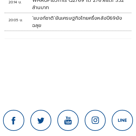
WHAUPโชว์กำไร Q2/69 โต 276%แตะ 532
20:14 น.
ล้านบาท
‘แบงก์ชาติ’ยันเศรษฐกิจไทยครึ่งหลังปี69ยัง
20:05 น.
ฉลุย