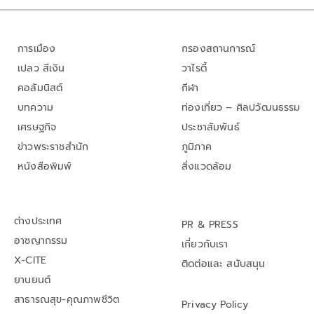
การเมือง
กรองสถานการณ์
เปลว สีเงิน
วาไรตี้
คอลัมนิสต์
กีฬา
บทความ
ท่องเที่ยว – ศิลปวัฒนธรรม
เศรษฐกิจ
ประชาสัมพันธ์
ข่าวพระราชสำนัก
ภูมิภาค
หนังสือพิมพ์
สิ่งแวดล้อม
ต่างประเทศ
PR & PRESS
อาชญากรรม
เกี่ยวกับเรา
X-CITE
ติดต่อและ สนับสนุน
ยานยนต์
สาธารณสุข-คุณภาพชีวิต
Privacy Policy