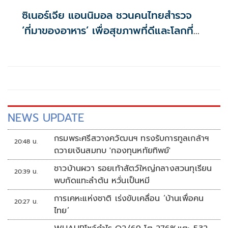
ซิเนอร์เจีย แอนนิมอล ชวนคนไทยสำรวจ
‘ที่มาของอาหาร’ เพื่อสุขภาพที่ดีและโลกที่
ยั่งยืน
NEWS UPDATE
กรมพระศรีสวางควัฒนฯ ทรงรับการทูลเกล้าฯ
20:48 น.
ถวายเงินสมทบ 'กองทุนหทัยทิพย์'
ชาวบ้านผวา รอยเท้าสัตว์ใหญ่กลางสวนทุเรียน
20:39 น.
พบกัดแทะลำต้น หวั่นเป็นหมี
การเคหะแห่งชาติ เร่งขับเคลื่อน ‘บ้านเพื่อคน
20:27 น.
ไทย’