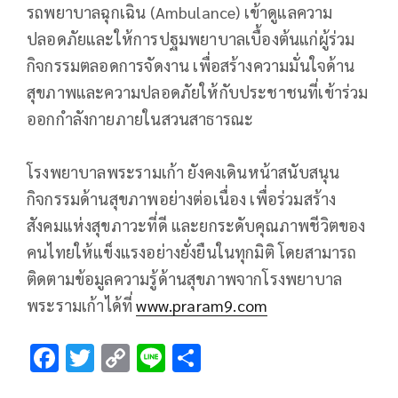
รถพยาบาลฉุกเฉิน (Ambulance) เข้าดูแลความ
ปลอดภัยและให้การปฐมพยาบาลเบื้องต้นแก่ผู้ร่วม
กิจกรรมตลอดการจัดงาน เพื่อสร้างความมั่นใจด้าน
สุขภาพและความปลอดภัยให้กับประชาชนที่เข้าร่วม
ออกกำลังกายภายในสวนสาธารณะ
โรงพยาบาลพระรามเก้า ยังคงเดินหน้าสนับสนุน
กิจกรรมด้านสุขภาพอย่างต่อเนื่อง เพื่อร่วมสร้าง
สังคมแห่งสุขภาวะที่ดี และยกระดับคุณภาพชีวิตของ
คนไทยให้แข็งแรงอย่างยั่งยืนในทุกมิติ โดยสามารถ
ติดตามข้อมูลความรู้ด้านสุขภาพจากโรงพยาบาล
พระรามเก้าได้ที่
www.praram9.com
F
T
C
Li
S
ac
wi
o
n
h