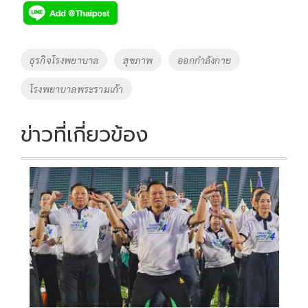
e
tt
p
e
ar
b
er
y
e
o
Li
Tags
ธุรกิจโรงพยาบาล
สุขภาพ
ออกกำลังกาย
o
n
โรงพยาบาลพระรามเก้า
k
k
ข่าวที่เกี่ยวข้อง