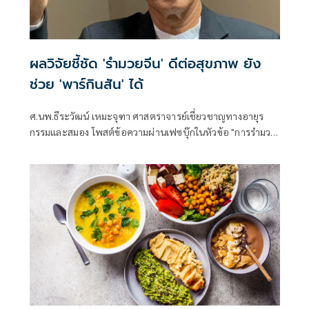
ผลวิจัยชี้ชัด 'รำมวยจีน' ดีต่อสุขภาพ ยัง
ช่วย 'พาร์กินสัน' ได้
ศ.นพ.ธีระวัฒน์ เหมะจุฑา ศาสตราจารย์เชี่ยวชาญทางอายุร
กรรมและสมอง โพสต์ข้อความผ่านเฟซบุ๊กในหัวข้อ "การรำมวย
เพื่อสุขภาพ ยังช่วยพาร์กินสันได้" โดยระบุว่า