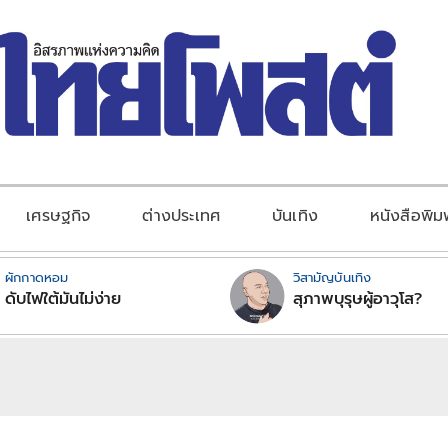
เศรษฐกิจ
ต่างประเทศ
บันเทิง
หนังสือพิม
ผักกาดหอม
วิสามัญบันเทิง
ดับไฟใต้มันไม่ง่าย
สุภาพบุรุษผู้อาวุโส?