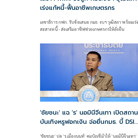
เร่งแก้หนี้-ฟื้นอาชีพเกษตรกร
เลขาธิการ กฟก. รับข้อเสนอ กมธ. งบฯ วุฒิสภา พร้อมเร่
สะสางหนี้ - ส่งเสริมอาชีฟช่วยเกษตรกรให้ยั่งยืน
'ชัยชนะ' แฉ 'ร' นอมินีจีนเทา เปิดสถาน
บันเทิงหรูฟอกเงิน จ่อยื่นกมธ. บี้ DSI
ล้างบาง
'ชัยชนะ' ปูด 'ร.เมืองนนท์' คุมบัญชีม้าให้ 'นอมินีจีนเทา'