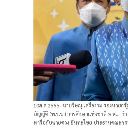
10ส.ค.2565- นายวิษณุ เครืองาม รองนายกรั
บัญญัติ (พ.ร.บ.) การศึกษาแห่งชาติ พ.ศ…. ว่า ขณ
หารือกับนายตวง อันทะไชย ประธานคณะกรรมา