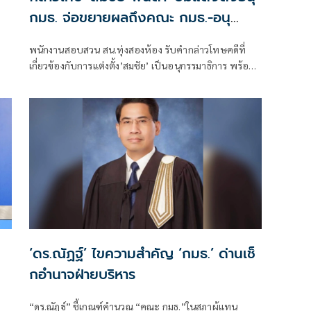
กมธ. จ่อขยายผลถึงคณะ กมธ.-อนุ
กมธ.ที่เกี่ยวข้อง
ง
พนักงานสอบสวน สน.ทุ่งสองห้อง รับคำกล่าวโทษคดีที่
เกี่ยวข้องกับการแต่งตั้ง’สมชัย’ เป็นอนุกรรมาธิการ พร้อม
มีชื่อ ‘พนิดา’ ถูกกล่าวโทษในคดีเดียวกัน ขณะที่ผู้กล่าวโทษ
อยู่ระหว่างรวบรวมพยานหลักฐาน เพื่อดำเนินการเพิ่มเติม
กับบุคคลที่เกี่ยวข้องทั้งคณะกรรมาธิการและคณะอนุ
กรรมาธิการ
‘ดร.ณัฏฐ์’ ไขความสำคัญ ‘กมธ.’ ด่านเช็
กอำนาจฝ่ายบริหาร
“ดร.ณัฏฐ์” ชี้เกณฑ์คำนวณ “คณะ กมธ.”ในสภาผู้แทน