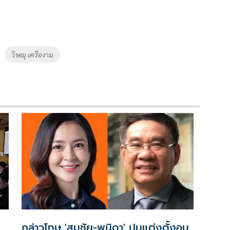
วิษณุ เครืองาม
กล่าวโทษ 'สมชัย-พนิดา' ปมแต่งตั้งอนุ