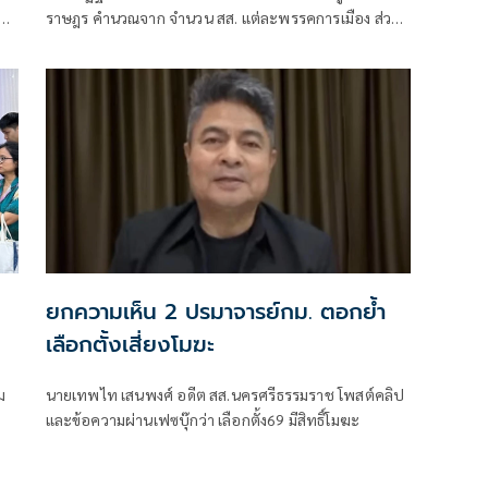
ราษฎร คำนวณจาก จำนวน สส. แต่ละพรรคการเมือง ส่วน
อบ
ปธ.กมธ.แต่ละคณะ แต่ละพรรคการมือง เป็นการคัดเลือก
กันเอง
ยกความเห็น 2 ปรมาจารย์กม. ตอกย้ำ
เลือกตั้งเสี่ยงโมฆะ
ม
นายเทพไท เสนพงศ์ อดีต สส.นครศรีธรรมราช โพสต์คลิป
และข้อความผ่านเฟซบุ๊กว่า เลือกตั้ง69 มีสิทธิ์โมฆะ