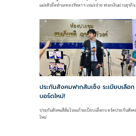
แฝงตัวยึดทำเลทองรัชดาฯ-เหม่งจ๋าย ฟอกเงินผ่านธุรกิจ
สถานบันเทิง พบโยงใยแก๊งสแกมเมอร์-ยาเสพติด จ่อห
หลักฐานยื่นกมธ. บี้DSIล้างบาง
ประกันสังคมฟากส้มเซ็ง ระเบียบเลือก
บอร์ดใหม่!
ประกันสังคมสีส้มโวยแก้ระเบียบเลือกบอร์ดประกันสังค
ใหม่