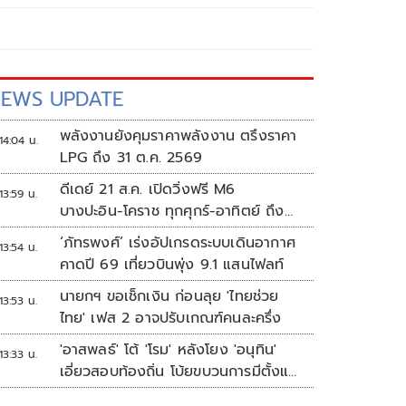
EWS UPDATE
พลังงานยังคุมราคาพลังงาน ตรึงราคา
14:04 น.
LPG ถึง 31 ต.ค. 2569
ดีเดย์ 21 ส.ค. เปิดวิ่งฟรี M6
13:59 น.
บางปะอิน-โคราช ทุกศุกร์-อาทิตย์ ถึง
สิ้นปี 69
‘ภัทรพงศ์’ เร่งอัปเกรดระบบเดินอากาศ
13:54 น.
คาดปี 69 เที่ยวบินพุ่ง 9.1 แสนไฟลท์
นายกฯ ขอเช็กเงิน ก่อนลุย 'ไทยช่วย
13:53 น.
ไทย' เฟส 2 อาจปรับเกณฑ์คนละครึ่ง
'อาสพลธ์' โต้ 'โรม' หลังโยง 'อนุทิน'
13:33 น.
เอี่ยวสอบท้องถิ่น โบ้ยขบวนการมีตั้งแต่
ปี 62-64