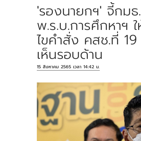
'รองนายกฯ' จี้กมธ
พ.ร.บ.การศึกหาฯ ให
ไขคําสั่ง คสช.ที่ 
เห็นรอบด้าน
15 สิงหาคม 2565 เวลา 14:42 น.