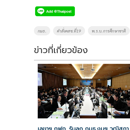
Tags
กมธ.
คำสั่งคสช.ที่19
พ.ร.บ.การศึกษาชาติ
ข่าวที่เกี่ยวข้อง
เลขาฯ กฟก. รับลูก กมธ.งบฯ วุฒิสภา