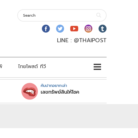
LINE : @THAIPOST
พ์
ไทยโพสต์ ทีวี
คันปากอยากเล่า
เลขทรัพย์สินให้โชค