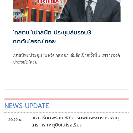
‘กสทช.’เน่าสนิท ประชุมล่มรอบ3
กดดัน‘สรณ’ถอย
เน่าสนิท! ประชุม "บอร์ด กสทช." ล่มอีกเป็นครั้งที่ 3 เพราะองค์
ประชุมไม่ครบ
NEWS UPDATE
วธ.เตรียมพร้อม พิธีการศพในพระบรมราชานุ
20:59 น.
เคราะห์ เหตุยิงในโรงเรียน