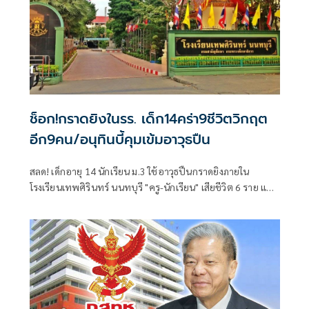
ช็อก!กราดยิงในรร. เด็ก14คร่า9ชีวิตวิกฤต
อีก9คน/อนุทินบี้คุมเข้มอาวุธปืน
สลด! เด็กอายุ 14 นักเรียน ม.3 ใช้อาวุธปืนกราดยิงภายใน
โรงเรียนเทพศิรินทร์ นนทบุรี "ครู-นักเรียน" เสียชีวิต 6 ราย และ
บาดเจ็บอื้อ ก่อนยิงตัวเองดับ พบยังก่อเหตุยิงปู่-ย่าที่บ้านพัก