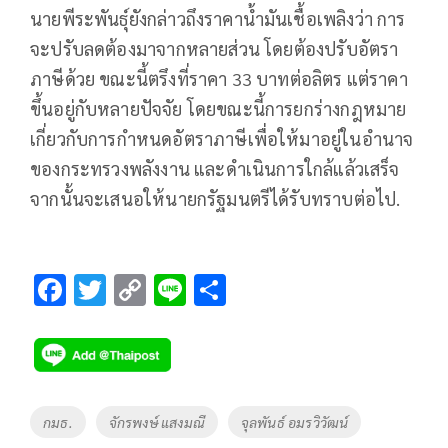
นายพีระพันธุ์ยังกล่าวถึงราคาน้ำมันเชื้อเพลิงว่า การ
จะปรับลดต้องมาจากหลายส่วน โดยต้องปรับอัตรา
ภาษีด้วย ขณะนี้ตรึงที่ราคา 33 บาทต่อลิตร แต่ราคา
ขึ้นอยู่กับหลายปัจจัย โดยขณะนี้การยกร่างกฎหมาย
เกี่ยวกับการกำหนดอัตราภาษีเพื่อให้มาอยู่ในอำนาจ
ของกระทรวงพลังงาน และดำเนินการใกล้แล้วเสร็จ
จากนั้นจะเสนอให้นายกรัฐมนตรีได้รับทราบต่อไป.
F
T
C
Li
S
ac
wi
o
n
h
e
tt
p
e
ar
b
er
y
e
o
Li
Tags
กมธ.
จักรพงษ์ แสงมณี
จุลพันธ์ อมรวิวัฒน์