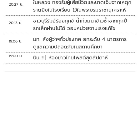
ในหลวง ทรงรับผู้เสียชีวิตและบาดเจ็บจากเหตุก
20:27 น.
ราดยิงในโรงเรียน ไว้ในพระบรมราชานุเคราะห์
ชาวบุรีรัมย์ร้องทุกข์ น้ำท่วมนาข้าวซ้ำซากทุกปี
20:13 น.
รถเล็กผ่านไม่ได้ วอนหน่วยงานเร่งแก้ไข
มท. สั่งผู้ว่าฯทั่วประเทศ ยกระดับ 4 มาตรการ
19:06 น.
ดูแลความปลอดภัยในสถานศึกษา
19:00 น.
ปืน..!! | ห้องข่าวไทยโพสต์สุดสัปดาห์