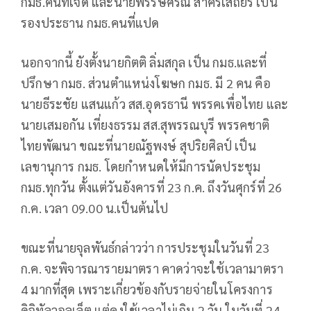
กมธ.คนที่เจ็ด และนายพรรษศรณ์ สาครเสถียร เป็น
รองประธาน กมธ.คนที่แปด
นอกจากนี้ ยังตั้งนายกิตติ ลิ่มสกุล เป็น กมธ.และที่
ปรึกษา กมธ. ส่วนตำแหน่งโฆษก กมธ. มี 2 คน คือ
นายธีระชัย แสนแก้ว สส.อุดรธานี พรรคเพื่อไทย และ
นายเสมอกัน เที่ยงธรรม สส.สุพรรณบุรี พรรคชาติ
ไทยพัฒนา ขณะที่นายณัฐพงษ์ สุปริยศิลป์ เป็น
เลขานุการ กมธ. โดยกําหนดให้มีการนัดประชุม
กมธ.ทุกวัน ตั้งแต่วันอังคารที่ 23 ก.ค. ถึงวันศุกร์ที่ 26
ก.ค. เวลา 09.00 น.เป็นต้นไป
ขณะที่นายจุลพันธ์กล่าวว่า การประชุมในวันที่ 23
ก.ค. จะพิจารณารายมาตรา คาดว่าจะใช้เวลามาตรา
4 มากที่สุด เพราะเกี่ยวข้องกับรายจ่ายในโครงการ
ดิจิทัลวอลเล็ต แต่คงใช้เวลาไม่เกิน 2 วัน ในวันที่ 24