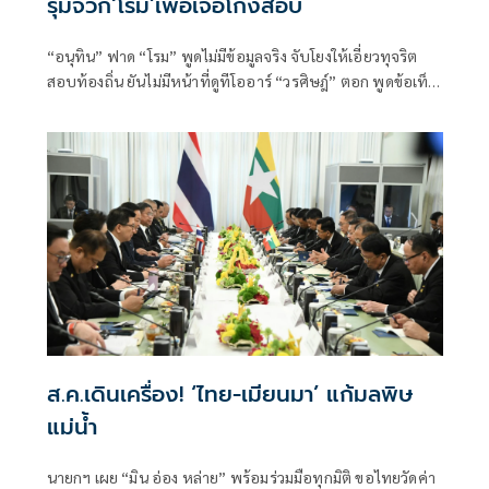
รุมจวก‘โรม’เพ้อเจ้อโกงสอบ
“อนุทิน” ฟาด “โรม” พูดไม่มีข้อมูลจริง จับโยงให้เอี่ยวทุจริต
สอบท้องถิ่น ยันไม่มีหน้าที่ดูทีโออาร์ “วรศิษฎ์” ตอก พูดข้อเท็จ
จริงไม่ครบ
ส.ค.เดินเครื่อง! ‘ไทย-เมียนมา’ แก้มลพิษ
แม่นํ้า
นายกฯ เผย “มิน อ่อง หล่าย” พร้อมร่วมมือทุกมิติ ขอไทยวัดค่า