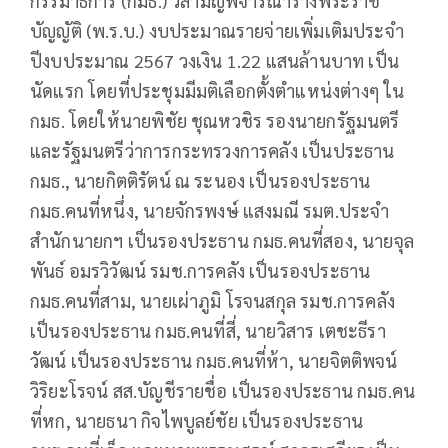
กรรมาธิการ (กมธ.) วิสามัญพิจารณาร่างพระราช
บัญญัติ (พ.ร.บ.) งบประมาณรายจ่ายเพิ่มเติมประจำ
ปีงบประมาณ 2567 วงเงิน 1.22 แสนล้านบาท เป็น
นัดแรก โดยที่ประชุมมีมติเลือกตั้งตำแหน่งต่างๆ ใน
กมธ. โดยให้นายพิชัย ชุณหวชิร รองนายกรัฐมนตรี
และรัฐมนตรีว่าการกระทรวงการคลัง เป็นประธาน
กมธ., นายกิตติรัตน์ ณ ระนอง เป็นรองประธาน
กมธ.คนที่หนึ่ง, นายจักรพงษ์ แสงมณี รมต.ประจำ
สำนักนายกฯ เป็นรองประธาน กมธ.คนที่สอง, นายจุล
พันธ์ อมรวิวัฒน์ รมช.การคลัง เป็นรองประธาน
กมธ.คนที่สาม, นายเผ่าภูมิ โรจนสกุล รมช.การคลัง
เป็นรองประธาน กมธ.คนที่สี่, นายวิสาร เตชะธีรา
วัฒน์ เป็นรองประธาน กมธ.คนที่ห้า, นายจิตติพจน์
วิริยะโรจน์ สส.บัญชีรายชื่อ เป็นรองประธาน กมธ.คน
ที่หก, นายธนา กิจไพบูลย์ชัย เป็นรองประธาน