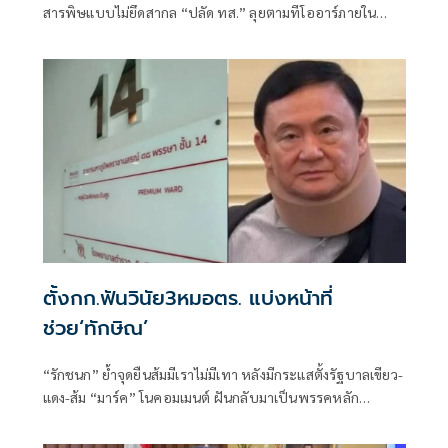
สารพิษแบบไม่ยึดสากล “ปลัด ทส.” ลุยตามทีโออาร์ภายใน
ส.ค.นี้ “เด็กส้ม” ซัดปูพรมแดงรับเป็นจุดต่ำที่สุดของยุทธศาสตร์
การทูตไทยบนเวทีโลก
ตั้งกก.ฟันวินัย3หมอตร. แบ่งหน้าที่
ช่วย‘ทักษิณ’
“รักชนก” ย้ำจุดยืนส้มมีเราไม่มีเทา หลังมีกระแสตั้งรัฐบาลเขียว-
แดง-ส้ม “มาร์ค” โนคอมเมนต์ ฝันกลับมาเป็นพรรคหลัก
“ผบ.ตร.” ตั้งกรรมการสอบ