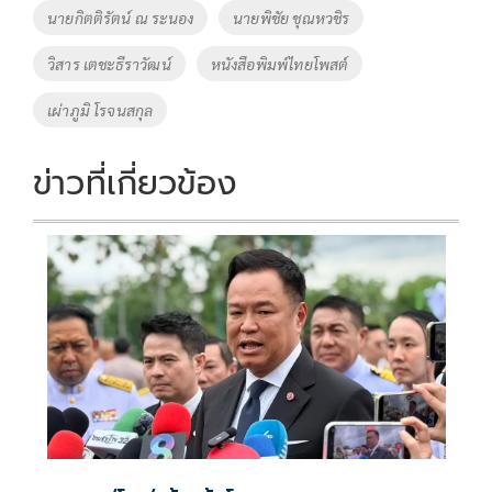
o
n
นายกิตติรัตน์ ณ ระนอง
นายพิชัย ชุณหวชิร
k
k
วิสาร เตชะธีราวัฒน์
หนังสือพิมพ์ไทยโพสต์
เผ่าภูมิ โรจนสกุล
ข่าวที่เกี่ยวข้อง