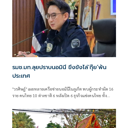
รมช.มท.ลุยปราบนอมินี ขึงขังไล่‘กุ๊ย’พ้น
ประเทศ
"วรศิษฎ์" เผยทลายเครือข่ายนอมินีในภูเก็ต พบผู้กระทำผิด 16
ราย คนไทย 10 ต่างชาติ 6 หลังเปิด 6 ธุรกิจแข่งคนไทย ทั้ง
โรงเรียนนานาชาติ-รถเช่า-ร้านอาหาร