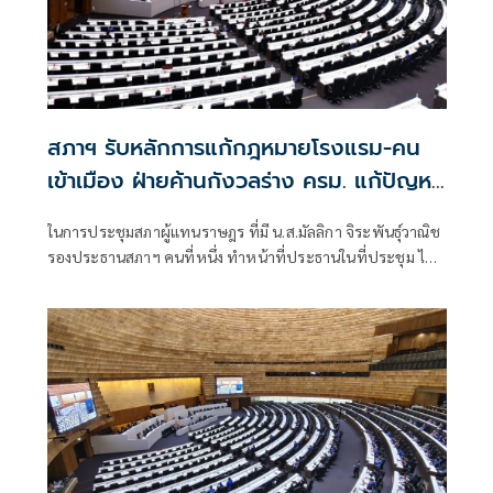
สภาฯ รับหลักการแก้กฎหมายโรงแรม-คน
เข้าเมือง ฝ่ายค้านกังวลร่าง ครม. แก้ปัญหา
ไม่ตรงจุด
ในการประชุมสภาผู้แทนราษฎร ที่มี น.ส.มัลลิกา จิระพันธุ์วาณิช
รองประธานสภาฯ คนที่หนึ่ง ทำหน้าที่ประธานในที่ประชุม ได้
พิจารณาร่างพระราชบัญญัติ(พ.ร.บ.)คนเข้าเมือง (ฉบับที่...)
พ.ศ... ที่คณะรัฐมนตรี (ครม.) เสนอ และ ร่างพ.ร.บ.ทำนอง
เดียวกัน อีก 1 ฉบับ