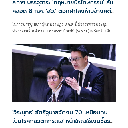
สภาฯ บรรจุวาระ 'กฎหมายนิรโทษกรรม' ลุ้น
คลอด 8 ก.ค. 'สว.' ตอกฝาโลงห้ามล้างคดี
112 เยาวชน
ในการประชุมสภาผู้แทนราษฎร 8 ก.ค.นี้ มีวาระการประชุม
พิจารณาเรื่องด่วน ร่างพระราชบัญญัติ (พ.ร.บ.) เสริมสร้างสังคม
สันติสุข ที่นายโสภณ ซารัมย์ ประธานสภาผู้แทนราษฎร สั่งบรรจุ
เข้าสู่วาระการประชุมแล้ว
'วีระยุทธ' ซัดรัฐบาลจัดงบ 70 เหมือนคน
เป็นโรคกลัวตกกระแส หน้าใหญ่ใช้เงินซื้อรถ