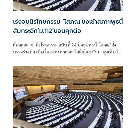
เร่งจบนิรโทษกรรม ‘โสภณ’ชงเข้าสภาฯพุธนี้
ส้มกระอัก‘ม.112’นอนคุกต่อ
ลุ้นคลอด กม.นิรโทษกรรม ฉบับที่ 24 ปิดจบพุธนี้ "โสภณ" สั่ง
บรรจุร่าง กม.เป็นเรื่องด่วน หากสภาไม่ติดใจ หลังสภาสูงเพิ่มล็อก
สองชั้นไม่ให้นิรโทษฯ อายุต่ำกว่า 18 ปี ทำผิด 112 ก็ไม่ล้างผิด
รอนำขึ้นทูลเกล้าฯ ถวายทันที สว.แจงกฎหมายประกาศใช้ ยัง
ไม่มีผลทันที ต้องให้กรรมการสันติสุขไฟเขียวรายบุคคล