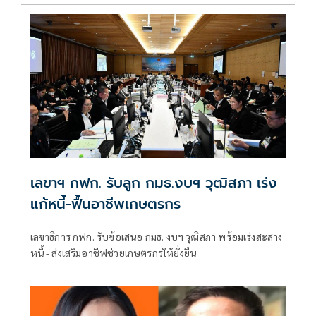
เลขาฯ กฟก. รับลูก กมธ.งบฯ วุฒิสภา เร่ง
แก้หนี้-ฟื้นอาชีพเกษตรกร
เลขาธิการ กฟก. รับข้อเสนอ กมธ. งบฯ วุฒิสภา พร้อมเร่งสะสาง
หนี้ - ส่งเสริมอาชีฟช่วยเกษตรกรให้ยั่งยืน