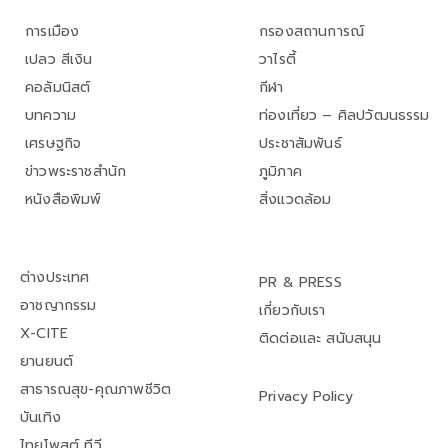
การเมือง
กรองสถานการณ์
เปลว สีเงิน
วาไรตี้
คอลัมนิสต์
กีฬา
บทความ
ท่องเที่ยว – ศิลปวัฒนธรรม
เศรษฐกิจ
ประชาสัมพันธ์
ข่าวพระราชสำนัก
ภูมิภาค
หนังสือพิมพ์
สิ่งแวดล้อม
ต่างประเทศ
PR & PRESS
อาชญากรรม
เกี่ยวกับเรา
X-CITE
ติดต่อและ สนับสนุน
ยานยนต์
สาธารณสุข-คุณภาพชีวิต
Privacy Policy
บันเทิง
ไทยโพสต์ ทีวี