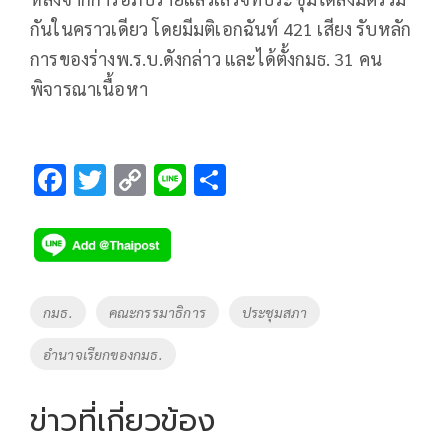
กันในคราวเดียว โดยมีมติเอกฉันท์ 421 เสียง รับหลัก
การของร่างพ.ร.บ.ดังกล่าว และได้ตั้งกมธ. 31 คน
พิจารณาเนื้อหา
F
T
C
Li
S
ac
wi
o
n
h
e
tt
p
e
ar
b
er
y
e
o
Li
Tags
กมธ.
คณะกรรมาธิการ
ประชุมสภา
o
n
อำนาจเรียกของกมธ.
k
k
ข่าวที่เกี่ยวข้อง