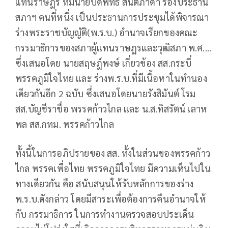
แทนราษฎร ที่มีนายปดิพัทธ์ สันติภาดา รองประธาน
สภาฯ คนที่หนึ่ง เป็นประธานการประชุมได้พิจารณา
ร่างพระราชบัญญัติ(พ.ร.บ.) อำนาจเรียกของคณะ
กรรมาธิการของสภาผู้แทนราษฎรและวุฒิสภา พ.ศ....
ซึ่งเสนอโดย นายสฤษฎ์พงษ์ เกี่ยวข้อง สส.กระบี่
พรรคภูมิใจไทย และ ร่างพ.ร.บ.ที่มีเนื้อหาในทำนอง
เดียวกันอีก 2 ฉบับ ซึ่งเสนอโดยนายรังสิมันต์ โรม
สส.บัญชีราชื่อ พรรคก้าวไกล และ น.ส.ทิสรัตน์ เลาห
พล สส.กทม. พรรคก้าวไกล
ทั้งนี้ในการอภิปรายของ สส. ทั้งในส่วนของพรรคก้าว
ไกล พรรคเพื่อไทย พรรคภูมิใจไทย มีความเห็นไปใน
ทางเดียวกัน คือ สนับสนุนให้รับหลักการของร่าง
พ.ร.บ.ดังกล่าว โดยมีสาระเพื่อต้องการคืนอำนาจให้
กับ กรรมาธิการ ในการทำงานตรวจสอบประเด็น