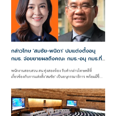
กล่าวโทษ 'สมชัย-พนิดา' ปมแต่งตั้งอนุ
กมธ. จ่อขยายผลถึงคณะ กมธ.-อนุ กมธ.ที่
เกี่ยวข้อง
พนักงานสอบสวน สน.ทุ่งสองห้อง รับคำกล่าวโทษคดีที่
เกี่ยวข้องกับการแต่งตั้ง’สมชัย’ เป็นอนุกรรมาธิการ พร้อมมีชื่อ
‘พนิดา’ ถูกกล่าวโทษในคดีเดียวกัน ขณะที่ผู้กล่าวโทษอยู่
ระหว่างรวบรวมพยานหลักฐาน เพื่อดำเนินการเพิ่มเติมกับ
บุคคลที่เกี่ยวข้องทั้งคณะกรรมาธิการและคณะอนุกรรมาธิการ