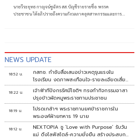
แต่ไม่สร้างอุตสาหกรรมในประเทศ
นายวีระยุทธ กาญจน์ชูฉัตร สส.บัญชีรายรายชื่อ พรรค
ประชาชน ได้อภิปรายถึงความกังวลภาคอุตสาหกรรมและการ
ผลิตของไทยว่า ควรจะเป็นฐานสําคัญในการเสริมสร้างขีดความ
สามารถการแข่งขันของประเทศ กลับถูกทิ้งขว้างจากเพราะ
รัฐบาลชุดนี้ รัฐบาลเคยประกาศว่า จะพาประเทศไทยเป็น
ประเทศร่ำรวย ประเทศรายได้สูงภายใน 12 ปีข้างหน้า ซึ่งดู
เหมือนนายอนุทิน ชาญวีรกูล
NEWS UPDATE
กสทช. กำชับสื่อเสนอข่าวเหตุรุนแรงใน
18:52 น.
โรงเรียน งดภาพสะเทือนใจ-รายละเอียดเสี่ยง
เลียนแบบ
เจ้าฟ้าทีปังกรรัศมีโชติฯ ทรงทำกิจกรรมอาสา
18:22 น.
ปรุงข้าวผัดหมูพระราชทานประชาชน
โปรดเกล้าฯ พระราชทานยศข้าราชการใน
18:19 น.
พระองค์ฝ่ายทหาร 19 นาย
NEXTOPIA ชู ‘Love with Purpose’ รับวัน
18:12 น.
แม่ ดึงไลฟ์สไตล์-ความยั่งยืน สร้างประสบกา