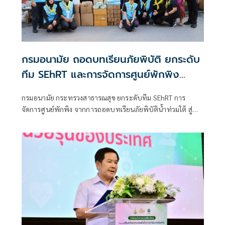
กรมอนามัย ถอดบทเรียนภัยพิบัติ ยกระดับ
ทีม SEhRT และการจัดการศูนย์พักพิง
สร้างระบบสุขภาพเข้มแข็งรองรับ
กรมอนามัย กระทรวงสาธารณสุข ยกระดับทีม SEhRT การ
ภาวะฉุกเฉิน
จัดการศูนย์พักพิง จากการถอดบทเรียนภัยพิบัติน้ำท่วมใต้ สู่
ชายแดนไทย – กัมพูชา รับนโยบาย รมว.สธ. วางระบบฟื้นฟูการ
ดูแลสุขภาพ สุขอนามัย และสุขาภิบาลให้กับประชาชนในศูนย์
พักพิงเข้มข้