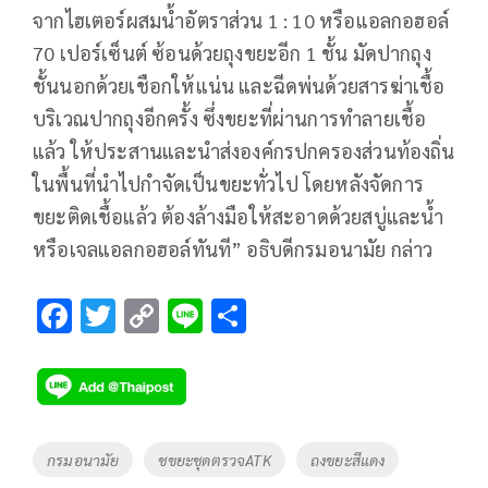
จากไฮเตอร์ผสมน้ำอัตราส่วน 1 : 10 หรือแอลกอฮอล์
70 เปอร์เซ็นต์ ซ้อนด้วยถุงขยะอีก 1 ชั้น มัดปากถุง
ชั้นนอกด้วยเชือกให้แน่น และฉีดพ่นด้วยสารฆ่าเชื้อ
บริเวณปากถุงอีกครั้ง ซึ่งขยะที่ผ่านการทำลายเชื้อ
แล้ว ให้ประสานและนำส่งองค์กรปกครองส่วนท้องถิ่น
ในพื้นที่นำไปกำจัดเป็นขยะทั่วไป โดยหลังจัดการ
ขยะติดเชื้อแล้ว ต้องล้างมือให้สะอาดด้วยสบู่และน้ำ
หรือเจลแอลกอฮอล์ทันที” อธิบดีกรมอนามัย กล่าว
F
T
C
Li
S
ac
wi
o
n
h
e
tt
p
e
ar
b
er
y
e
o
Li
Tags
กรมอนามัย
ชขยะชุดตรวจATK
ถงขยะสีแดง