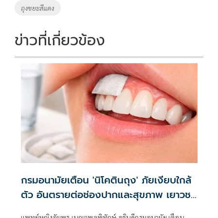
o
n
ถุงขยะสีแดง
k
k
ข่าวที่เกี่ยวข้อง
กรมอนามัยเตือน 'นิโคตินถุง' ภัยเงียบใกล้
ตัว อันตรายต่อช่องปากและสุขภาพ เยาวชน
ต้องระวัง
แพทย์หญิงอัมพร เบญจพลพิทักษ์ อธิบดีกรมอนามัย เตือน