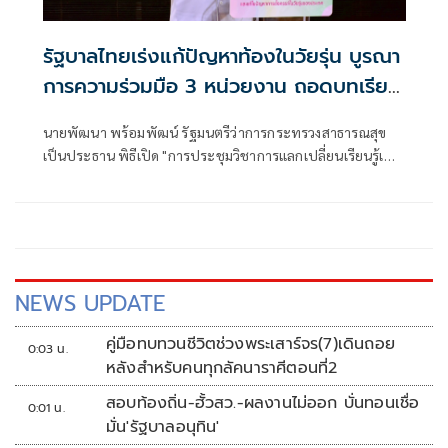
รัฐบาลไทยเร่งแก้ปัญหาท้องในวัยรุ่น บูรณา
การความร่วมมือ 3 หน่วยงาน ถอดบทเรียน
8 คู่มือปฏิบัติงานเสริมสร้างกลไภความเข้ม
นายพัฒนา พร้อมพัฒน์ รัฐมนตรีว่าการกระทรวงสาธารณสุข
แข็งในระดับพื้นพื้นที่
เป็นประธาน พิธีเปิด "การประชุมวิชาการแลกเปลี่ยนเรียนรู้เพื่อ
ส่งมอบผลงานโครงการเสริมสร้างความเข้มแข็งในการดำเนินงาน
ป้องกันและแก้ไขปัญหาการตั้งครรภ์ในวัยรุ่นของประเทศ" โดย
จัดขึ้นร่วมกันระหว่างสมาคมแพทย์สตรีแห่งประเทศไทยใน
พระบรมราชินูปถัมภ์ สำนักงานกองทุนสนับสนุนการสร้าง
เสริมสุขภาพ (สสส.)
NEWS UPDATE
คู่มือทบทวนชีวิตช่วงพระเสาร์จร(7)เดินถอย
0:03 น.
หลังสำหรับคนทุกลัคนาราศีตอนที่2
สอบท้องถิ่น-ฮั้วสว.-ผลงานไม่ออก บั่นทอนเชื่อ
0:01 น.
มั่น'รัฐบาลอนุทิน'