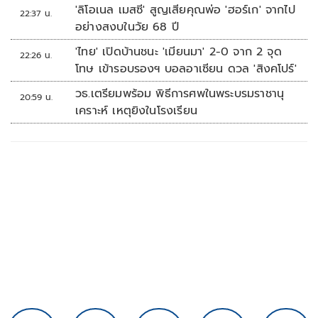
'ลิโอเนล เมสซี' สูญเสียคุณพ่อ 'ฮอร์เก' จากไป
22:37 น.
อย่างสงบในวัย 68 ปี
'ไทย' เปิดบ้านชนะ 'เมียนมา' 2-0 จาก 2 จุด
22:26 น.
โทษ เข้ารอบรองฯ บอลอาเซียน ดวล 'สิงคโปร์'
วธ.เตรียมพร้อม พิธีการศพในพระบรมราชานุ
20:59 น.
เคราะห์ เหตุยิงในโรงเรียน