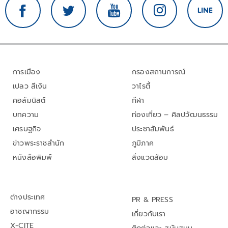
การเมือง
กรองสถานการณ์
เปลว สีเงิน
วาไรตี้
คอลัมนิสต์
กีฬา
บทความ
ท่องเที่ยว – ศิลปวัฒนธรรม
เศรษฐกิจ
ประชาสัมพันธ์
ข่าวพระราชสำนัก
ภูมิภาค
หนังสือพิมพ์
สิ่งแวดล้อม
ต่างประเทศ
PR & PRESS
อาชญากรรม
เกี่ยวกับเรา
X-CITE