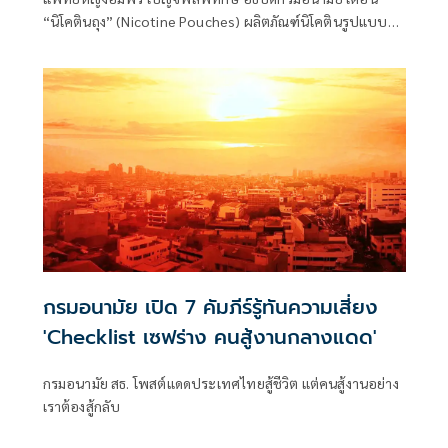
“นิโคตินถุง” (Nicotine Pouches) ผลิตภัณฑ์นิโคตินรูปแบบ
ใหม่ที่กำลังได้รับความนิยมในกลุ่มเยาวชน อาจก่ออันตรายต่อ
ช่องปากและสุขภาพโดยรวม แม้จะไม่ก่อให้เกิดควันและไม่ต้อง
เผาไหม้เหมือนบุหรี่ หรือบุหรี่ไฟฟ้า แต่ยังคงมีความเสี่ยงสูงจาก
สารนิโคตินที่ออกฤทธิ์ต่อร่างกายโดยตรง
กรมอนามัย เปิด 7 คัมภีร์รู้ทันความเสี่ยง
'Checklist เซฟร่าง คนสู้งานกลางแดด'
กรมอนามัย สธ. โพสต์แดดประเทศไทยสู้ชีวิต แต่คนสู้งานอย่าง
เราต้องสู้กลับ