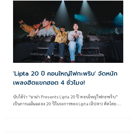
แบบครั้งแรกของ fellow fellow ศิลปินดูโอ้สังกัด Kicks
Records (คิกส์ เรคคอร์ดส) ผู้สร้างสรรค์เพลงรักได้ทัชใจคนฟัง
ที่ครั้งนี้ทุกๆ คนจะได้สัมผัสเรื่องราวตลอดระยะเวลามากกว่า 12
ปีที่พวกเขาอยู่ในวงการเพลง
'Lipta 20 ปี คอนใหญ่ไฟกะพริบ' จัดหนัก
เพลงฮิตแขกฮอต 4 ชั่วโมง!
นับได้ว่า “มาม่า Presents Lipta 20 ปี คอนใหญ่ไฟกะพริบ”
เป็นการเฉลิมฉลอง 20 ปีในวงการของ Lipta (ลิปตา) คัตโตะ-
อารมณ์ โพธิ์หาญรัตนกุล และ แทน-ธารณ ลิปตพัลลภ สังกัด
Kicks Records (คิกส์ เรคคอร์ดส) ดูโอ้วาไรตี้ป็อปเจ้าพ่อเพลง
ฮิตอย่างยิ่งใหญ่เกรียงไกรสุดๆ เพราะงานครั้งนี้ได้สร้าง
ปรากฏการณ์ตั้งแต่ตอนเปิดขายบัตรที่ Sold Out ทุกที่นั่งใน