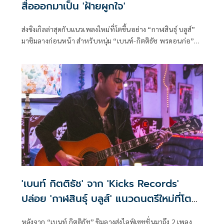
สื่อออกมาเป็น 'ฝ้ายผูกใจ'
ส่งซิงเกิลล่าสุดกับแนวเพลงใหม่ที่โตขึ้นอย่าง “กาฬสินธุ์ บลูส์”
มาชิมลางก่อนหน้า สำหรับหนุ่ม “เบนท์-กิตติธัช พรดอนก่อ”
สังกัด "Kicks Records" (คิกส์ เรคคอร์ดส) ล่าสุด เปิดปีใหม่มา
พร้อมกับซิงเกิลใหม่ชวนฟัง เพราะซึ้ง ชื่อ “ฝ้ายผูกใจ”
'เบนท์ กิตติธัช' จาก 'Kicks Records'
ปล่อย 'กาฬสินธุ์ บลูส์' แนวดนตรีใหม่ที่โต
ขึ้น
หลังจาก “เบนท์ กิตติธัช” ชิมลางส่งไลฟ์เซชชั่นมาถึง 2 เพลง