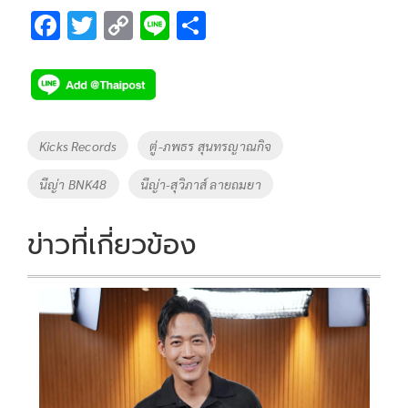
F
T
C
Li
S
ac
wi
o
n
h
e
tt
p
e
ar
b
er
y
e
o
Li
Tags
Kicks Records
ตู่-ภพธร สุนทรญาณกิจ
o
n
นีญ่า BNK48
นีญ่า-สุวิภาส์ ลายถมยา
k
k
ข่าวที่เกี่ยวข้อง