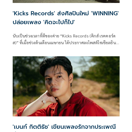
'Kicks Records' ส่งศิลปินใหม่ 'WINNING'
ปล่อยเพลง 'คิดจะไปก็ไป'
นับเป็นช่วงเวลาที่ดีของค่าย “Kicks Records (คิกส์ เรคคอร์ด
ส)” ที่เมื่อช่วงต้นเดือนเมษายน ได้ประกาศลงโพสต์โซเชียลยินดี
ต้อนรับ “WINNING” ศิลปินใหม่เบอร์ล่าสุดของค่าย และในวันนี้
“WINNING” (วินนิ่ง-เมธาวิน คุ้มโห้) พร้อมปล่อยซิงเกิลแรกให้
ได้ฟังกันแล้วชื่อว่า “คิดจะไปก็ไป (It was never me)” กับแนว
เพลงป๊อบร็อกที่ผสานความดิบ เซอร์ของเจ้าตัวเข้าไว้ด้วยกัน
อย่างลงตัว
'เบนท์ กิตติธัช' เขียนเพลงรักจากประเพณี