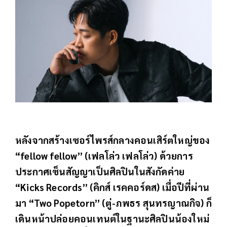
หลังจากสร้างเซอร์ไพรส์กลางคอนเสิร์ตใหญ่ของ
“fellow fellow” (เฟลโล่ว เฟลโล่ว) ด้วยการ
ประกาศเซ็นสัญญาเป็นศิลปินในสังกัดค่าย
“Kicks Records” (คิกส์ เรคคอร์ดส) เมื่อปีที่ผ่าน
มา “Two Popetorn” (ตู่-ภพธร สุนทรญาณกิจ) ก็
เดินหน้าปล่อยคอนเทนต์ในฐานะศิลปินน้องใหม่