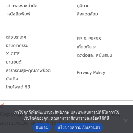
ข่าวพระราชสำนัก
ภูมิภาค
หนังสือพิมพ์
สิ่งแวดล้อม
ต่างประเทศ
PR & PRESS
อาชญากรรม
เกี่ยวกับเรา
X-CITE
ติดต่อและ สนับสนุน
ยานยนต์
สาธารณสุข-คุณภาพชีวิต
Privacy Policy
บันเทิง
ไทยโพสต์ ทีวี
เราใช้คุกกี้เพื่อพัฒนาประสิทธิภาพ และประสบการณ์ที่ดีในการใช้
Copyright© thaipost.net, All rights reserved.,
เว็บไซต์ของคุณ คุณสามารถศึกษารายละเอียดได้ที่นี่
ออกแบบเว็บ จัดทำเว็บไซต์โดย iDesign
ยินยอม
นโยบายความเป็นส่วนตัว