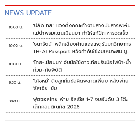
เวลาอันรวดเร็ว
NEWS UPDATE
'ปลัด ทส.' แจงตั้งคณะทำงานสางปมสารพิษใน
10:08 น.
แม่น้ำพรมแดนเมียนมา ทำให้แก้ปัญหารวดเร็ว
'ธนารัตน์' พลิกเสียงค้านแจงเหตุรับบทวิทยากร
10:02 น.
TH-AI Passport หวังกำกับใช้งบเหมาะสม ชู
จุดเด่นคนไทยได้ใช้ AI ระดับโปร ลดเหลื่อมล้ำ
'ไทย-เมียนมา' จับมือใช้ดาวเทียมรับมือไฟป่า-น้ำ
10:01 น.
ทางเทคโนโลยี เซฟงบไปกว่า900ล้าน เชื่อหาก
ท่วม-ภัยพิบัติ
ใช้เต็มที่เอกชนขาดทุนย่อยยับ
'โค้ชหมี' ติงลูกทีมข้อผิดพลาดเพียบ หลังพ่าย
9:50 น.
'รัสเซีย' ยับ
ฟุตซอลไทย พ่าย รัสเซีย 1-7 จบอันดับ 3 โต๊ะ
9:48 น.
เล็กคอนติเนทัล 2026