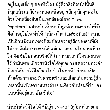
อยู่ในมุมเล็ก ๆ ของหัวใจ แม้รู้ดีว่าสิ่งที่จบไปนั้นดี
ที่สุดแล้ว แต่ก็ยังคงหลงเหลืออยู่ "เล็กๆ ลึกๆ" ต่อไป
ด้วยโทนเสียงอันเป็นเอกลักษณ์ของ “Two
Popetorn” ผสานกับเนื้อหาที่พูดถึงความทรงจำที่ยัง
ฝังลึกอยู่ในใจ ทำให้ “เล็กๆลึกๆ (Left of us)” กลาย
เป็นอีกหนึ่งบทเพลงที่สะท้อนความรู้สึกของคนที่ยัง
ไม่อาจลืมใครบางคนได้ แม้เวลาจะผ่านไปนานเพียง
ใด ดังเช่นในท่อนบริดจ์ที่ว่า “กาลเวลาที่ใครเคยบอก
ไว้ ว่ามันช่วยเยียวยาหัวใจได้ทุกอย่าง แต่ความทรงจำ
ที่เธอได้ฝากไว้ฝังลึกลงไปข้างในทุกที” ก่อนจะปิด
ท้ายด้วยการยอมรับความจริงและเลือกเก็บความรู้สึก
เหล่านั้นไว้ในความทรงจำ เช่นเดียวกับท่อนที่ว่า “จบ
แบบนี้ดีอยู่แล้ว ฉันเข้าใจ”
ส่วนมิวสิควิดีโอ ได้ “นีญ่า BNK48” (สุวิภาส์ ลายถม