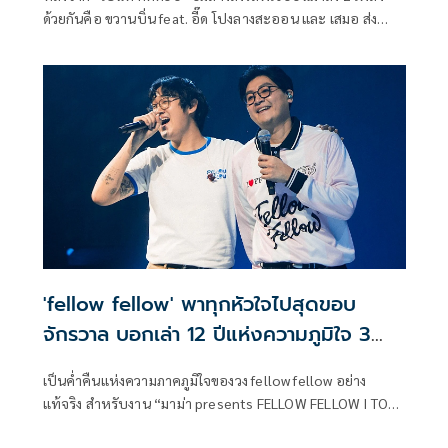
ด้วยกันคือ ขวานบิ่น feat. อี๊ด โปงลางสะออน และ เสมอ ส่ง
สัญญาณว่าจะมีผลงานในแบบใหม่ๆ ฉีกจากเพลงก่อนหน้าเป็น
แน่ และในวันนี้ “เบนท์-กิตติธัช พรดอนก่อ” สังกัด "Kicks
Records" (คิกส์ เรคคอร์ดส) พร้อมเดินหน้ากับแนวเพลงใหม่ที่
โตขึ้น บวกกับความชอบส่วนตัวและคุ้นเคยมานานตั้งแต่เด็ก
พร้อมความตั้งใจที่มี จึงปล่อยออกมาเป็น “กาฬสินธุ์ บลูส์”
'fellow fellow' พาทุกหัวใจไปสุดขอบ
จักรวาล บอกเล่า 12 ปีแห่งความภูมิใจ 3
ชม.เต็ม!
เป็นค่ำคืนแห่งความภาคภูมิใจของวง fellow fellow อย่าง
แท้จริง สำหรับงาน “มาม่า presents FELLOW FELLOW I TOLD
HALLEY ABOUT YOU The 1st Concert” คอนเสิร์ตใหญ่เต็มรูป