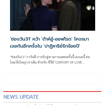
'ช่องวัน31' คว้า 'ต้าห์อู๋-ออฟโรด' โคจรมา
เจอกันอีกครั้งใน 'ปาฏิหาริย์รักร้อยปี'
"ช่องวัน31" การันตี การจับคู่ทางการแสดงครั้งนี้ เอเนอจี้ สด
ใหม่ ยิ่งใหญ่ กว่าเดิม สำหรับ ซีรีส์ "CENTURY OF LOVE
ปาฏิหาริย์รักร้อยปี" ที่คว้าสองหนุ่มต่างสไตล์ "ต้าห์อู๋-พิทยา แซ่
ฉั่ว" และ "ออฟโรด-กันตภณ จินดาทวีผล" โคจรมาเจอกันอีกครั้ง
NEWS UPDATE