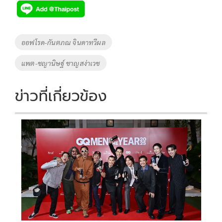
e
tt
p
e
ar
b
er
y
e
o
Li
Tags
ออฟโรด-กันตภณ จินดาทวีผล
o
n
แพต-ชญานิษฐ์ ชาญสง่าเวช
k
k
ข่าวที่เกี่ยวข้อง