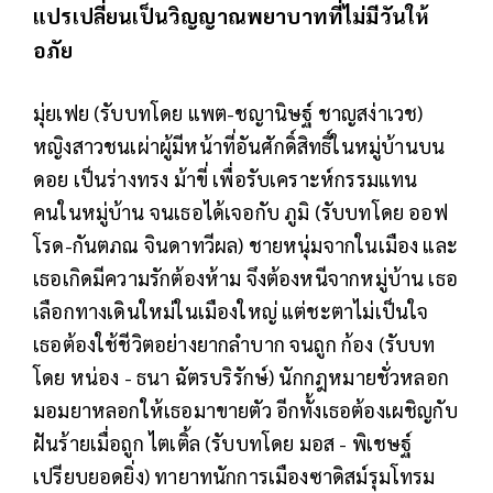
แปรเปลี่ยนเป็นวิญญาณพยาบาทที่ไม่มีวันให้
อภัย
มุ่ยเฟย (รับบทโดย แพต-ชญานิษฐ์ ชาญสง่าเวช)
หญิงสาวชนเผ่าผู้มีหน้าที่อันศักดิ์สิทธิ์ในหมู่บ้านบน
ดอย เป็นร่างทรง ม้าขี่ เพื่อรับเคราะห์กรรมแทน
คนในหมู่บ้าน จนเธอได้เจอกับ ภูมิ (รับบทโดย ออฟ
โรด-กันตภณ จินดาทวีผล) ชายหนุ่มจากในเมือง และ
เธอเกิดมีความรักต้องห้าม จึงต้องหนีจากหมู่บ้าน เธอ
เลือกทางเดินใหม่ในเมืองใหญ่ แต่ชะตาไม่เป็นใจ
เธอต้องใช้ชีวิตอย่างยากลำบาก จนถูก ก้อง (รับบท
โดย หน่อง - ธนา ฉัตรบริรักษ์) นักกฎหมายชั่วหลอก
มอมยาหลอกให้เธอมาขายตัว อีกทั้งเธอต้องเผชิญกับ
ฝันร้ายเมื่อถูก ไตเติ้ล (รับบทโดย มอส - พิเชษฐ์
เปรียบยอดยิ่ง) ทายาทนักการเมืองซาดิสม์รุมโทรม