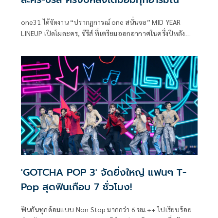
one31 ได้จัดงาน “ปรากฏการณ์ one สนั่นจอ” MID YEAR
LINEUP เปิดโผละคร, ซีรีส์ ที่เตรียมออกอากาศในครึ่งปีหลัง
2025 นี้ ด้วยคอนเทนต์คุณภาพระดับพรีเมียมที่หลากหลาย
รสชาติ พร้อมขนทัพนักแสดงมากฝีมือทั่วฟ้าเมืองไทย และนัก
แสดงรุ่นใหม่ที่น่าจับตามาประชันบทบาทกันอย่างคับคั่ง
'GOTCHA POP 3' จัดยิ่งใหญ่ แฟนๆ T-
Pop สุดฟินเกือบ 7 ชั่วโมง!
ฟินกันทุกด้อมแบบ Non Stop มากกว่า 6 ชม.++ ไปเรียบร้อย