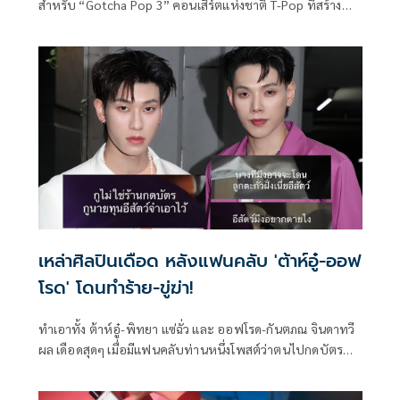
สำหรับ “Gotcha Pop 3” คอนเสิร์ตแห่งชาติ T-Pop ที่สร้าง
กระแสฮอตบนโลกโซเชียลจนแฮชแท็ก #GOTCHAPOP3 ขึ้นเท
รนด์อันดับ 1 บน X ประเทศไทยข้ามวันไปเลยทีเดียว ครั้งนี้ผู้จัด
เบอร์ต้นของวงการ Atimeshowbiz เดินหน้าสร้างเซอร์ไพรส์
ต่อยอดความว้าวต่อเนื่องมาเป็นปีที่ 3
เหล่าศิลปินเดือด หลังแฟนคลับ 'ต้าห์อู๋-ออฟ
โรด' โดนทำร้าย-ขู่ฆ่า!
ทำเอาทั้ง ต้าห์อู๋-พิทยา แซ่ฉั่ว และ ออฟโรด-กันตภณ จินดาทวี
ผล เดือดสุดๆ เมื่อมีแฟนคลับท่านหนึ่งโพสต์ว่าตนไปกดบัตร
คอนเสิร์ตแต่กลับถูกคนอ้างว่าเป็นนายทุนเข้ามาทำร้ายร่างกาย
พร้อมข่มขู่