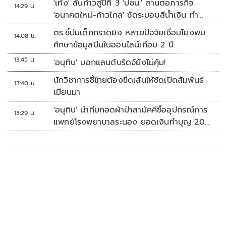
'เท้ง' ลั่นก้าวสู่ปีที่ 3 'ปชน.' สานต่อภารกิจ
14:29 น.
'อนาคตใหม่-ก้าวไกล' ซัดระบอบสีน้ำเงิน ทำ
หลักนิติรัฐ-นิติธรรมสั่นคลอน
ตร.ชี้ปมเด็กกราดยิง หลายปัจจัยเชื่อมโยงพบ
14:08 น.
ศึกษาข้อมูลปืนในออนไลน์เกือบ 2 ปี
13:45 น.
'อนุทิน' บอกแลนด์บริดจ์ยังไม่คุ้ม!
นักวิชาการชี้ไทยต้องขีดเส้นให้ชัดเปิดสัมพันธ์
13:40 น.
เมียนมา
'อนุทิน' นำทีมทอดผ้าป่าสามัคคีซื้ออุปกรณ์การ
13:29 น.
แพทย์โรงพยาบาลระนอง ยอดเงินทำบุญ 20
ล้านบาท