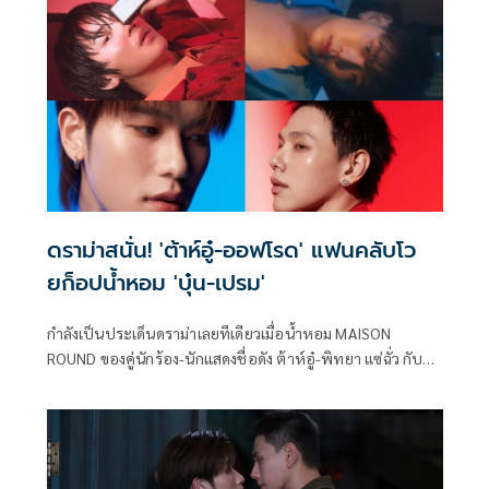
ดราม่าสนั่น! 'ต้าห์อู๋-ออฟโรด' แฟนคลับโว
ยก็อปน้ำหอม 'บุ๋น-เปรม'
กำลังเป็นประเด็นดราม่าเลยทีเดียวเมื่อน้ำหอม MAISON
ROUND ของคู่นักร้อง-นักแสดงชื่อดัง ต้าห์อู๋-พิทยา แซ่ฉั่ว กับ
ออฟโรด-กันตภณ จินดาทวีผล ดันมีคอนเซ็ปต์และ Artwork ที่
คล้ายกันกับ SOON Eclipse ของ บุ๋น-นพณัฐ กันทะชัย กับ
เปรม-วรุศ ชวลิตรุจิวงษ์ งานนี้เลยทำให้แฟนคลับหลายคนเกิด
การวิจารณ์ถึงประเด็นดังกล่าว