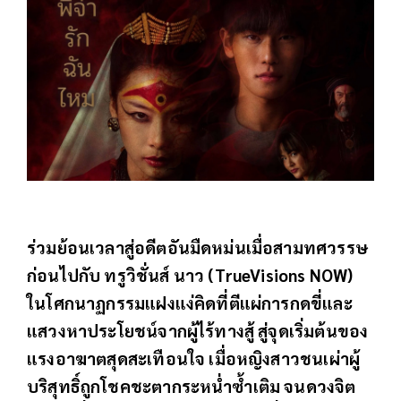
ร่วมย้อนเวลาสู่อดีตอันมืดหม่นเมื่อสามทศวรรษ
ก่อนไปกับ ทรูวิชั่นส์ นาว (TrueVisions NOW)
ในโศกนาฏกรรมแฝงแง่คิดที่ตีแผ่การกดขี่และ
แสวงหาประโยชน์จากผู้ไร้ทางสู้ สู่จุดเริ่มต้นของ
แรงอาฆาตสุดสะเทือนใจ เมื่อหญิงสาวชนเผ่าผู้
บริสุทธิ์ถูกโชคชะตากระหน่ำซ้ำเติม จนดวงจิต