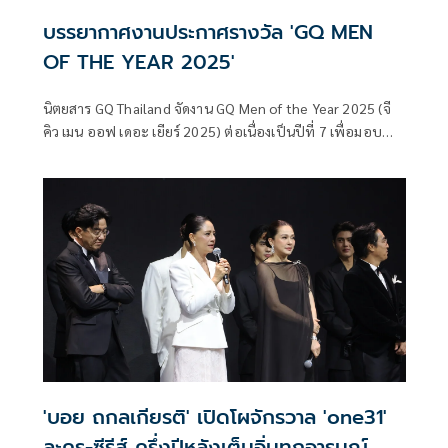
บรรยากาศงานประกาศรางวัล 'GQ MEN
OF THE YEAR 2025'
นิตยสาร GQ Thailand จัดงาน GQ Men of the Year 2025 (จี
คิว เมน ออฟ เดอะ เยียร์ 2025) ต่อเนื่องเป็นปีที่ 7 เพื่อมอบ
รางวัลให้กับบุคคลผู้สร้างผลงานโดดเด่นในหลากหลายวงการ
ท่ามกลางบรรยากาศแห่งความสุข ความอบอุ่น และความ
ประทับใจของผู้ที่ได้รับรางวัล แขกผู้มีเกียรติ และเหล่าบรรดา
แฟนคลับที่มาร่วมแสดงความยินดีอย่างล้นหลาม ณ โซน The
Garden โรงแรมแบงค็อก แมริออท เดอะ สุรวงศ์
'บอย ถกลเกียรติ' เปิดโผจักรวาล 'one31'
ละคร-ซีรีส์ ครึ่งปีหลังเต็มอิ่มทุกอารมณ์