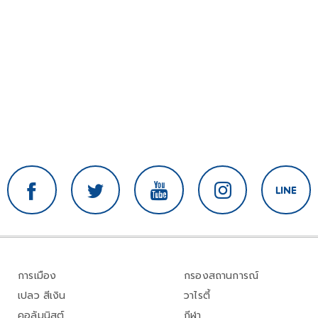
การเมือง
กรองสถานการณ์
เปลว สีเงิน
วาไรตี้
คอลัมนิสต์
กีฬา