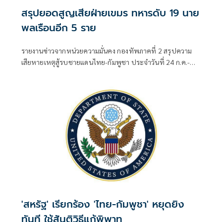
สรุปยอดสูญเสียฝ่ายเขมร ทหารดับ 19 นาย
พลเรือนอีก 5 ราย
รายงานข่าวจากหน่วยความมั่นคง กองทัพภาคที่ 2 สรุปความ
เสียหายเหตุสู้รบชายแดนไทย-กัมพูชา ประจำวันที่ 24 ก.ค.-
เช้าวันที่ 25 ก.ค.68 ว่า ทหารกัมพูชาสูญเสียในพื้นที่หน้า
ปราสาทตาเหมือนธม
'สหรัฐ' เรียกร้อง 'ไทย-กัมพูชา' หยุดยิง
ทันที ใช้สันติวิธีแก้พิพาท