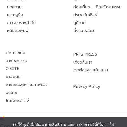
บทความ
ท่องเที่ยว – ศิลปวัฒนธรรม
เศรษฐกิจ
ประชาสัมพันธ์
ข่าวพระราชสำนัก
ภูมิภาค
หนังสือพิมพ์
สิ่งแวดล้อม
ต่างประเทศ
PR & PRESS
อาชญากรรม
เกี่ยวกับเรา
X-CITE
ติดต่อและ สนับสนุน
ยานยนต์
สาธารณสุข-คุณภาพชีวิต
Privacy Policy
บันเทิง
ไทยโพสต์ ทีวี
เราใช้คุกกี้เพื่อพัฒนาประสิทธิภาพ และประสบการณ์ที่ดีในการใช้
Copyright© thaipost.net, All rights reserved.,