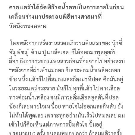
ครอบครัวได้จัดพิธีรดน้ำศพเป็นการภายในก่อน
เคลื่อนร่างมาประกอบพิธีทางศาสนาที่
วัดบึงทองหลาง
โดยหลังจากเสร็จงานสวดอภิธรรมคืนแรกของ นุ๊กซี่
อัญพัชญ์ ด้าน ปู แบล็คเฮด ก็ได้ออกมาพุดคุยกับ
สื่อฯ ถึงอาการของแฟนสาวก่อนที่จะจากไปอย่างสงบ
"หลังจากที่ผ่าเต้านมออก ก็เลาะต่อมน้ำเหลืองออก
ข้างหนึ่ง แล้วก็ไปที่สมองและก็ลงมาที่ปอด คือมันอยู่
ในระยะแพร่กระจาย มันก็ไปทุกที่แล้ว ไปทางเลือด
ทางต่อมน้ำเหลือง จนมีภาวะลิ่มเลือดอุดตันที่ปอด
น้องก็เลยหายใจเหนื่อย หายใจไม่ออกและก็หลับ ยัง
ไม่ทันได้พูดเลย เพราะทุกอย่างมันเร็วไปหมดเลย ผม
เข้าไปก็คือเห็นแต่ภาพการปั๊มหัวใจ ปั๊มอยู่
ประมาณ10 ครั้ง จนคุณหมอบอกว่า ถ้าสมมติว่าครั้ง