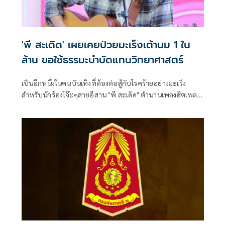
'พี สะเดิด' เผยเคยป่วยมะเร็งเต้านม 1 ใน
ล้าน ขอใช้ธรรมะบำบัดแทนวิทยาศาสตร์
เป็นอีกหนึ่งในคนบันเทิงที่ต้องต่อสู้กับโรคร้ายอย่างมะเร็ง
สำหรับนักร้องโจ๊ะๆสายอีสาน "พี สะเดิด" ตำนานเพลงฮิตเพลง
ดัง "จี่หอย" ที่ถือเป็นความโชคร้ายเพราะทางการแพทย์ให้
ข้อมูลว่ามีโอกาสเกิดได้น้อยมากในเพศชาย จำนวนผู้ป่วยที่พบมี
เพียง 1 ในล้าน