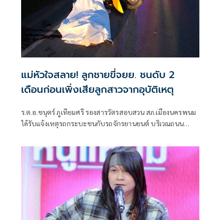
แม่หัวใจสลาย! ลูกชายขี่จยย. ชนดับ 2
เดือนก่อนเพิ่งเสียลูกสาวจากอุบัติเหตุ
ร.ต.อ.ชนุตร์ ภูเทียมศรี รองสารวัตรสอบสวน สภ.เมืองนครพนม
ได้รับแจ้งเหตุรถกระบะชนกับรถจักรยานยนต์ บริเวณถนน
ทางหลวงชนบท