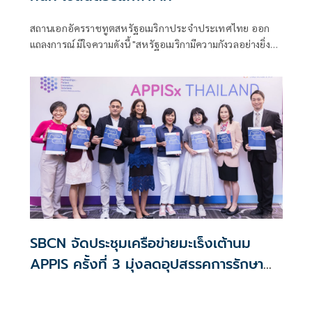
สถานเอกอัครราชทูตสหรัฐอเมริกาประจำประเทศไทย ออก
แถลงการณ์ มีใจความดังนี้ "สหรัฐอเมริกามีความกังวลอย่างยิ่ง
เกี่ยวกับรายงานการต่อสู้ที่ทวีความรุนแรงขึ้นตามแนวชายแดน
ไทย-กัมพูชา
SBCN จัดประชุมเครือข่ายมะเร็งเต้านม
APPIS ครั้งที่ 3 มุ่งลดอุปสรรคการรักษา
เพิ่มโอกาสรอดชีวิตผู้ป่วยมะเร็งเต้านม