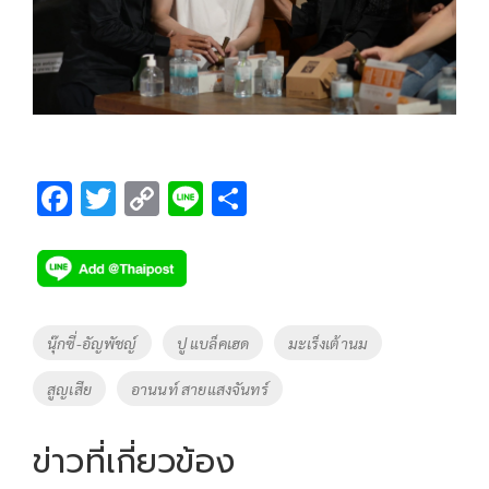
F
T
C
Li
S
ac
wi
o
n
h
e
tt
p
e
ar
b
er
y
e
o
Li
Tags
นุ๊กซี่-อัญพัชญ์
ปู แบล็คเฮด
มะเร็งเต้านม
o
n
สูญเสีย
อานนท์ สายแสงจันทร์
k
k
ข่าวที่เกี่ยวข้อง