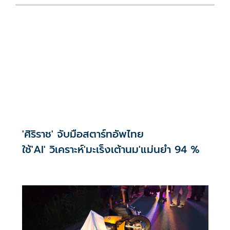
'ศิริราช' จับมือสตาร์ทอัพไทย
ใช้'AI' วิเคราะห์'มะเร็งเต้านม'แม่นยำ 94 %