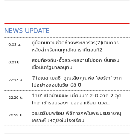
NEWS UPDATE
คู่มือทบทวนชีวิตช่วงพระเสาร์จร(7)เดินถอย
0:03 น.
หลังสำหรับคนทุกลัคนาราศีตอนที่2
สอบท้องถิ่น-ฮั้วสว.-ผลงานไม่ออก บั่นทอน
0:01 น.
เชื่อมั่น'รัฐบาลอนุทิน'
'ลิโอเนล เมสซี' สูญเสียคุณพ่อ 'ฮอร์เก' จาก
22:37 น.
ไปอย่างสงบในวัย 68 ปี
'ไทย' เปิดบ้านชนะ 'เมียนมา' 2-0 จาก 2 จุด
22:26 น.
โทษ เข้ารอบรองฯ บอลอาเซียน ดวล
'สิงคโปร์'
วธ.เตรียมพร้อม พิธีการศพในพระบรมราชานุ
20:59 น.
เคราะห์ เหตุยิงในโรงเรียน