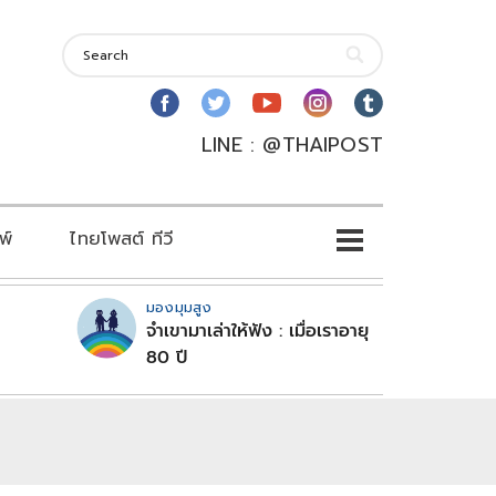
LINE : @THAIPOST
พ์
ไทยโพสต์ ทีวี
มองมุมสูง
จำเขามาเล่าให้ฟัง : เมื่อเราอายุ
80 ปี