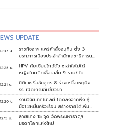
EWS UPDATE
ราชกิจจาฯ แพร่คำสั่งอนุทิน ตั้ง 3
12:37 น.
ขรก.การเมืองประจำสำนักเลขาธิการนา
ยกฯ
HPV ภัยเงียบใกล้ตัว ชะล่าใจไม่ได้
12:28 น.
หญิงไทยติดเชื้อเฉลี่ย 9 ราย/วัน
นิติเวชเริ่มชันสูตร 8 ร่างเหยื่อเหตุยิง
12:21 น.
รร. เปิดเกณฑ์เยียวยา
งานวิจัยเทคโนโลยี โดดลงจากหิ้ง สู่
12:20 น.
มือ1.2หมื่นครัวเรือน สร้างรายได้เพิ่ม
ทุกเดือน
ลายแทง 15 จุด วัดพระมหาธาตุฯ
12:15 น.
มรดกโลกแห่งใหม่