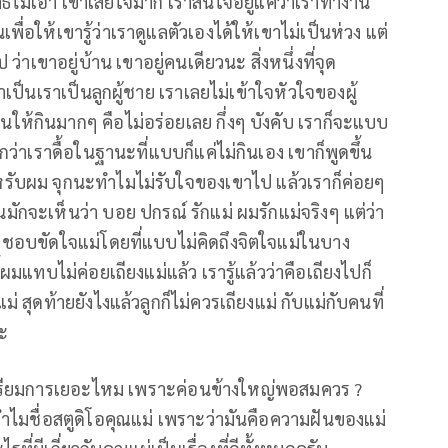
ิเสธไม่เอา เขาเสียใจมาก เราสนใจอยู่แค่ว่าเราทำงาน
พื่อให้เขารู้ว่าเราดูแลตัวเองได้ให้เขาไม่เป็นห่วง แต่
เขาอยู่บ้าน เขาอยู่คนเดียวนะ สิ่งหนึ่งที่จุด
เป็นเราเป็นลูกผู้ชาย เราเลยไม่เข้าใจหัวใจของผู้
ั่นให้กินมากๆ คือไม่อร่อยเลย กึ่งๆ บังคับ เราก็จะแบบ
ึกว่าเราดื้อในฐานะที่แบบก็แค่ไม่กินเอง เขาก็พูดขึ้น
รับผม จุกนะทำไมไม่รับใจของเขาไป แล้วเราก็ค่อยๆ
นมักจะเห็นว่า บอย ปกรณ์ รักแม่ ผมรักแม่จริงๆ แต่ว่า
มาก ชอบขัดใจแม่โดยที่แบบไม่คิดถึงจิตใจแม่ในบาง
ี้ผมแทบไม่ค่อยเถียงแม่แล้ว เรารู้แล้วว่าคือเถียงไปก็
่ สุดท้ายยังไงแล้วลูกก็ไม่ควรเถียงแม่ กับแม่กับคนที่
อะ
้องเตรียมการเยอะไหม เพราะค่อนข้างใหญ่พอสมควร ?
มชื่อสตูดิโอคุณแม่ เพราะว่ามันคือความฝันของแม่