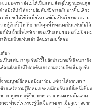
้ตอบแบบดารา ยังไม่ได้เป็นแฟน ยังอยู่ในฐานะคนคุย
คำหนึ่งที่ทำให้ความสัมพันธ์มีการขยับมากขึ้น เดี๋ยว
ราก็บอกไม่ได้ว่าเมื่อไหร่ แต่มันเป็นเรื่องของความ
ีความรู้สึกที่มีให้กันมากถึงจุดที่ว่าตกลงเป็นแฟนกันได้
เกณฑ์มัน ถ้าเมื่อไหร่เขายอมเป็นแฟนผม ผมก็ไม่ปิด ผม
อไหร่ที่ผมเป็นแฟนแล้ว มีคนถามผมก็ตอบ
นกัน ?
จะเป็นแฟน เราคุยกันยังงี้ไปสักประมาณกี่เดือนเราถึง
ด้ถามในเชิงที่ไปกดดันเขา ถามความคิดเห็นคุยกัน
ี้จากมนุษย์อีกคนหนึ่งมาก่อน แต่เราได้จากเขา ?
้างแคร์ความรู้สึกคนเยอะเหมือนกัน แต่สิ่งหนึ่งที่ผม
นเขามาก พูดความรู้สึกยากนะ ความหวงแหนมันแสดง
ขาจะทำอะไรเราจะรู้สึกเป็นห่วงเขา เอ็นดูเขา อยาก