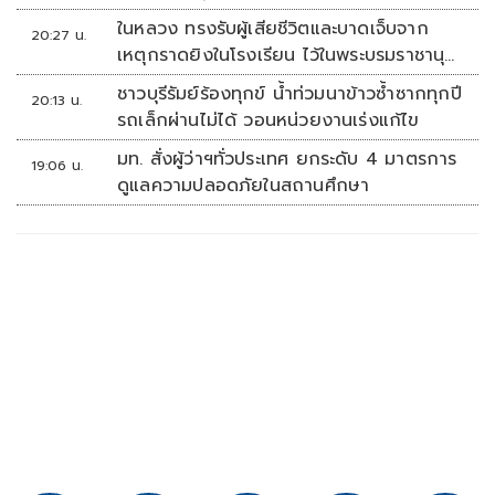
ในหลวง ทรงรับผู้เสียชีวิตและบาดเจ็บจาก
20:27 น.
เหตุกราดยิงในโรงเรียน ไว้ในพระบรมราชานุ
เคราะห์
ชาวบุรีรัมย์ร้องทุกข์ น้ำท่วมนาข้าวซ้ำซากทุกปี
20:13 น.
รถเล็กผ่านไม่ได้ วอนหน่วยงานเร่งแก้ไข
มท. สั่งผู้ว่าฯทั่วประเทศ ยกระดับ 4 มาตรการ
19:06 น.
ดูแลความปลอดภัยในสถานศึกษา