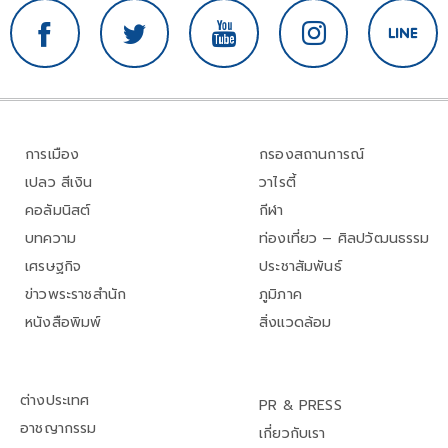
การเมือง
กรองสถานการณ์
เปลว สีเงิน
วาไรตี้
คอลัมนิสต์
กีฬา
บทความ
ท่องเที่ยว – ศิลปวัฒนธรรม
เศรษฐกิจ
ประชาสัมพันธ์
ข่าวพระราชสำนัก
ภูมิภาค
หนังสือพิมพ์
สิ่งแวดล้อม
ต่างประเทศ
PR & PRESS
อาชญากรรม
เกี่ยวกับเรา