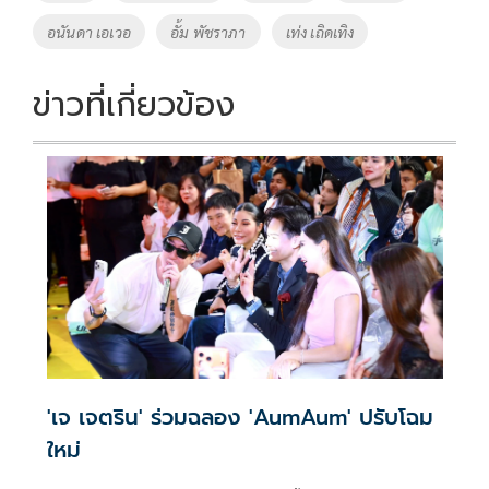
o
n
อนันดา เอเวอ
อั้ม พัชราภา
เท่ง เถิดเทิง
k
k
ข่าวที่เกี่ยวข้อง
'เจ เจตริน' ร่วมฉลอง 'AumAum' ปรับโฉม
ใหม่