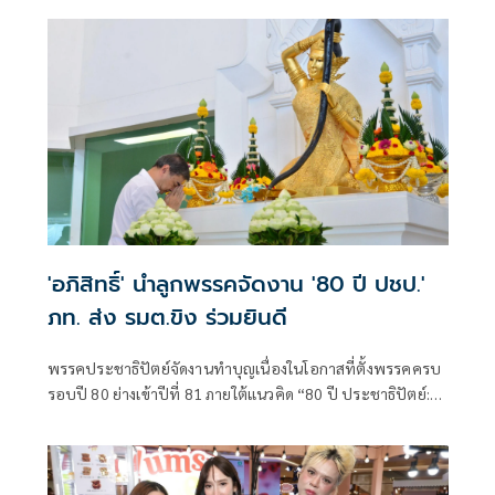
แถมก่อนหน้านี้เมื่อช่วงต้นปีที่ผ่านมา อุ๊บ วิริยะ ได้มีการโพสต์
ข้อความหากตัวเองเป็นอะไรไป อยากฝากฝั่งให้อั้มมารับช่วง
ดูแลแมวกว่า 50 ชีวิตต่อ ซึ่งในงาน A Fair x Unity of Pride at
ICONSIAM อั้มได้เปิดใจถึงเรื่องนี้
'อภิสิทธิ์' นำลูกพรรคจัดงาน '80 ปี ปชป.'
ภท. ส่ง รมต.ขิง ร่วมยินดี
พรรคประชาธิปัตย์จัดงานทำบุญเนื่องในโอกาสที่ตั้งพรรคครบ
รอบปี 80 ย่างเข้าปีที่ 81 ภายใต้แนวคิด “80 ปี ประชาธิปัตย์:
สถาบันการเมือง ก้าวใหม่เพื่อทุกคน”