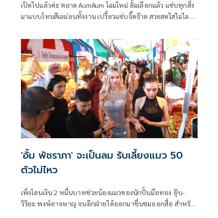
เปิดไปแล้วค่ะ ตลาด AumAum โฉมใหม่ อั้มเลือกแล้ว แซ่บทุกสิ่ง
มาแบบโทนสีเลม่อนทั้งงาน เปรี้ยวแซ่บจิ๊ดจ๊าด สวยสดใสไฉไล
กว่าเดิม งานเปิดตลาดวันแรกแฟนๆ มาต้อนรับกันแน่นห้าง
ซีคอนสแควร์ ศรีนครินทร์ มายลโฉมทั้งเจ้าของตลาดคนสวย
อั้ม-พัชราภา ไชยเชื้อ และเพื่อนดาราขนกันมามากมาย
'อั้ม พัชราภา' จะเป็นลม รับเลี้ยงแมว 50
ตัวไม่ไหว
เพิ่งโอนเงิน 2 หมื่นบาทช่วยน้องแมวของนักปั้นมือทอง อุ๊บ-
วิริยะ พงษ์อาจหาญ จนอีกฝ่ายได้ออกมาชื่นชมออกสื่อ สำหรับ
อั้ม-พัชราภา ไชยเชื้อ นางเอกแถวหน้าของวงการบันเทิงไทย