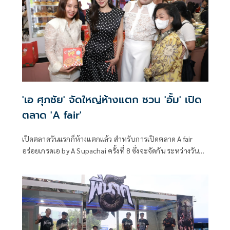
'เอ ศุภชัย' จัดใหญ่ห้างแตก ชวน 'อั้ม' เปิด
ตลาด 'A fair'
เปิดตลาดวันแรกก็ห้างแตกแล้ว สำหรับการเปิดตลาด A fair
อร่อยเกรดเอ by A Supachai ครั้งที่ 8 ซึ่งจะจัดกัน ระหว่างวันที่
19-25 กุมภาพันธ์ นี้ที่ชั้น G เซ็นทรัล ปิ่นเกล้า โดยงานนี้ เอ-ศุภ
ชัย ศรีวิจิตร ชวนครอบครัวดาราสาวสุดฮอต อั้ม- พัชราภา ไชย
เชื้อ และคุณแม่สุภาพร ไชยเชื้อ รวมทั้งน้องหมาสุดน่ารักถึง 5
ตัว มาร่วมงานด้วย