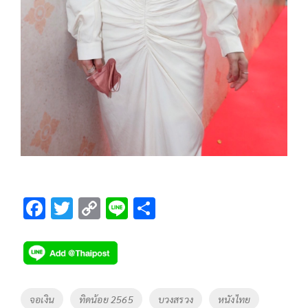
F
T
C
Li
S
ac
wi
o
n
h
e
tt
p
e
ar
b
er
y
e
o
Li
Tags
จอเงิน
ทิดน้อย 2565
บวงสรวง
หนังไทย