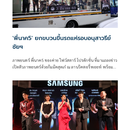
'พี่นาค5' ยกขบวนขึ้นรถแห่รอบอนุสาวรีย์
ชัยฯ
ภาพยนตร์ พี่นาค5 ของค่าย ไฟว์สตาร์ โปรดักชั่น ที่มาแถลงข่าว
เปิดตัวภาพยนตร์ด้วยกิมมิคสุดเก๋ ณ ลานวิคตอรี่พอยท์ พร้อม
ยกขบวนเหล่านักแสดงนำขึ้นรถแห่พี่นาคสุดยิ่งใหญ่ถือฤกษ์ดีวน
รอบอนุสาวรีย์ชัยสมรภูมิ และเปิดประเดิมด้วยโชว์จากศิลปิน
SPRITE(สไปร์ท) ในเพลง ผีพี่นาค ซึ่งเป็นหนึ่งในเพลงประกอบ
ภาพยนตร์ พี่นาค5