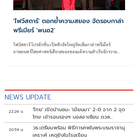
'ไฟว์สตาร์' ตอกย้ำความสยอง จัดรอบกาล่า
พรีเมียร์ 'พนอ2'
ไฟว์สตาร์ โปรดักชั่น เปิดตัวจัดใหญ่จัดเต็มกาล่าพรีเมียร์
ภาพยนตร์ไสยศาสตร์เสียวสยองของแท้ความสําเร็จจักรวาล
“ลองของ” สู่ตํานานความสยองของ “ครูพนอ” จะกลับมาเสียว
สยองอีกครั้งใน “พนอ2” โดยภาพยนตร์จะบอกเล่าเรื่องราวหลัง
จากที่ พนอ ได้คืนพลังเทพสามตา ชีวิตของพนอก็เหมือนถูก
รีเซ็ตเริ่มความทรงจําใหม่กับการเรียนในรั้ววิทยาลัยครูอย่างที่
เธอใฝ่ฝัน โดยมี เปี๊ยก คอยเฝ้ามองและช่วยเหลือเธออยู่ห่างๆ
NEWS UPDATE
'ไทย' เปิดบ้านชนะ 'เมียนมา' 2-0 จาก 2 จุด
22:26 น.
โทษ เข้ารอบรองฯ บอลอาเซียน ดวล
'สิงคโปร์'
วธ.เตรียมพร้อม พิธีการศพในพระบรมราชานุ
20:59 น.
เคราะห์ เหตุยิงในโรงเรียน