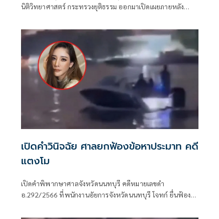
นิติวิทยาศาสตร์ กระทรวงยุติธรรม ออกมาเปิดเผยภายหลัง
ประชุมร่วมกับคณะพนักงานสืบสวน แพทย์ผู้เชี่ยวชาญด้านนิติ
เวช และแพทย์ผู้เชี่ยวชาญด้านศัลยกรรมตกแต่ง
เปิดคำวินิจฉัย ศาลยกฟ้องข้อหาประมาท คดี
แตงโม
เปิดคำพิพากษาศาลจังหวัดนนทบุรี คดีหมายเลขดำ
อ.292/2566 ที่พนักงานอัยการจังหวัดนนทบุรี โจทก์ ยื่นฟ้อง
นายวิศาพัชหรือแซน มโนมัยรัตน์ จำเลยที่ 1 นายนิทัศน์หรือจ๊
อบหรือจ็อบ กีรติสุทธิสาธร จำเลยที่ 2 นางสาวอิจศรินทร์หรือ