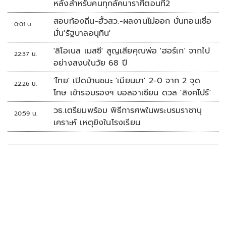
หลังสำหรับคนทุกลัคนาราศีตอนที่2
สอบท้องถิ่น-ฮั้วสว.-ผลงานไม่ออก บั่นทอนเชื่อ
0:01 น.
มั่น'รัฐบาลอนุทิน'
'ลิโอเนล เมสซี' สูญเสียคุณพ่อ 'ฮอร์เก' จากไป
22:37 น.
อย่างสงบในวัย 68 ปี
'ไทย' เปิดบ้านชนะ 'เมียนมา' 2-0 จาก 2 จุด
22:26 น.
โทษ เข้ารอบรองฯ บอลอาเซียน ดวล 'สิงคโปร์'
วธ.เตรียมพร้อม พิธีการศพในพระบรมราชานุ
20:59 น.
เคราะห์ เหตุยิงในโรงเรียน