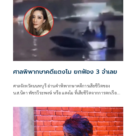
กระติก
ศาลพิพากษาคดีแตงโม ยกฟ้อง 3 จำเลย
ศาลจังหวัดนนทบุรี อ่านคำพิพากษาคดีการเสียชีวิตของ
น.ส.นิดา พัชรวีระพงษ์ หรือ แตงโม ที่เสียชีวิตจากการตกเรือ
เมื่อ 3 ปีก่อน โดยจำเลยในทั้งหมด 4 คน ได้แก่ กระติก อิจศริ
นทร์ จุฑาสุขสวัสดิ์, แซน วิศาพัช มโนมัยรัตน์, จ๊อบ นิทัศน์ กีรติ
สุท