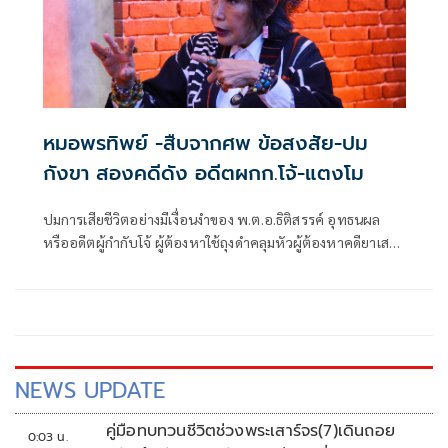
หมอพรทิพย์ -สืบจากศพ ข้อสงสัย-ปม
กังขา สองคดีดัง อดีตผกก.โจ้-แตงโม
ปมการเสียชีวิตอย่างมีเงื่อนงำของ พ.ต.อ.ธิติสรรค์ อุทธนผล
หรืออดีตผู้กำกับโจ้ ผู้ต้องหาใช้ถุงดำคลุมหัวผู้ต้องหาคดียาเสพ
ติดเสียชีวิตในโรงพัก สภ.เมืองนครสวรรค์ ซึ่งอดีตผกก.โจ้ได้ใช้ผ้า
ขนหนูผูกคอเสียชีวิตในห้องขัง
NEWS UPDATE
คู่มือทบทวนชีวิตช่วงพระเสาร์จร(7)เดินถอย
0:03 น.