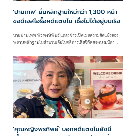
'ปานเทพ' ยื่นหลักฐานใหม่กว่า 1,300 หน้า
ขอดีเอสไอรื้อคดีแตงโม เชื่อไม่ได้อยู่บนเรือ
นายปานเทพ พัวพงษ์พันธ์ แถลงข่าวเปิดเผยความขัดแย้งของ
พยานหลักฐานในสำนวนเดิมในคดีการเสียชีวิตของน.ส.นิดา
แตงโม พัชรวีระพงษ์ โดยนำหลักฐานเชิงวิทยาศาสตร์ ข้อมูล
พิกัดดาวเทียม และรายงานดิจิทัลที่มีความหนากว่า 1,300 หน้า
ยื่นตรงต่ออธิบดีกรมสอบสวนคดีพิเศษ (ดีเอสไอ)
'คุณหญิงพรทิพย์' บอกคดีแตงโมยังมี