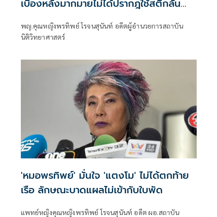
เบื้องหลังมากมายไม่ได้ปรากฎใช้สติกลั่น
กรองให้ดีอย่าเอาแต่อามรณ์
พญ.คุณหญิงพรทิพย์ โรจนสุนันท์ อดีตผู้อำนวยการสถาบัน
นิติวิทยาศาสตร์
'หมอพรทิพย์' มั่นใจ 'แตงโม' ไม่ได้ตกท้าย
เรือ ลักษณะบาดแผลไม่เข้ากับใบพัด
แพทย์หญิงคุณหญิงพรทิพย์ โรจนสุนันท์ อดีต ผอ.สถาบัน