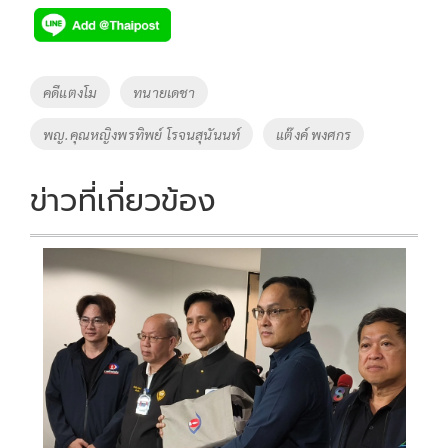
e
tt
p
e
ar
b
er
y
e
o
Li
Tags
คดีแตงโม
ทนายเดชา
o
n
พญ.คุณหญิงพรทิพย์ โรจนสุนันนท์
แต๊งค์ พงศกร
k
k
ข่าวที่เกี่ยวข้อง