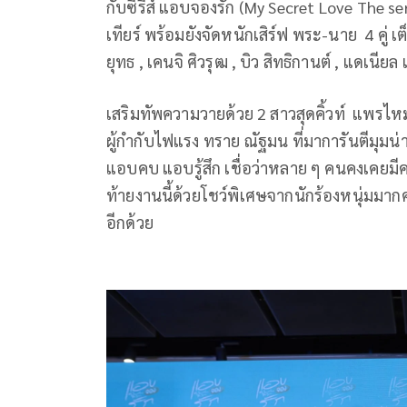
กับซีรีส์ แอบจองรัก (My Secret Love The ser
เทียร์ พร้อมยังจัดหนักเสิร์ฟ พระ-นาย 4 คู่ เต็
ยุทธ , เคนจิ ศิวรุฒ , บิว สิทธิกานต์ , แดเนี
เสริมทัพความวายด้วย 2 สาวสุดคิ้วท์ แพรไห
ผู้กำกับไฟแรง ทราย ณัฐมน ที่มาการันตีมุมน่
แอบคบ แอบรู้สึก เชื่อว่าหลาย ๆ คนคงเคยมีค
ท้ายงานนี้ด้วยโชว์พิเศษจากนักร้องหนุ่มม
อีกด้วย