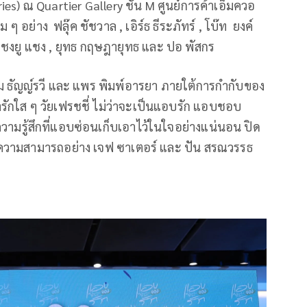
ies) ณ Quartier Gallery ชั้น M ศูนย์การค้าเอ็มควอ
ม ๆ อย่าง ฟลุ๊ค ชัชวาล , เอิร์ธ ธีระภัทร์ , โบ๊ท ยงค์
ยล เชงยู แชง , ยุทธ กฤษฎายุทธ และ ปอ พัสกร
ม ธัญญ์รวี และ แพร พิมพ์อารยา ภายใต้การกำกับของ
ารักใส ๆ วัยเฟรชชี่ ไม่ว่าจะเป็นแอบรัก แอบชอบ
วามรู้สึกที่แอบซ่อนเก็บเอาไว้ในใจอย่างแน่นอน ปิด
ากความสามารถอย่าง เจฟ ซาเตอร์ และ ปัน สรณวรรธ