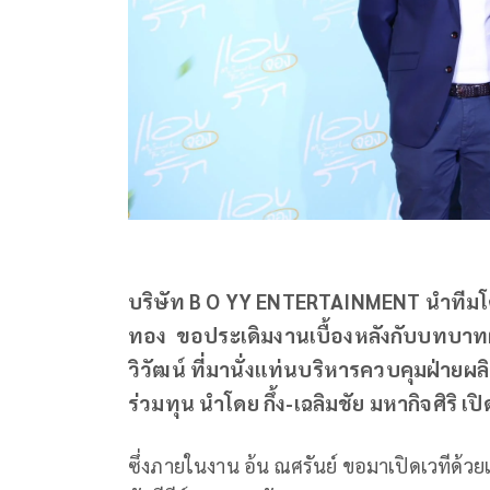
บริษัท B O YY ENTERTAINMENT นำทีมโดย
ทอง ขอประเดิมงานเบื้องหลังกับบทบาทผู้จ
วิวัฒน์ ที่มานั่งแท่นบริหารควบคุมฝ่ายผ
ร่วมทุน นำโดย กึ้ง-เฉลิมชัย มหากิจศิริ เ
ซึ่งภายในงาน อ้น ณศรันย์ ขอมาเปิดเวทีด้ว