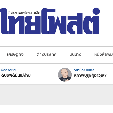
เศรษฐกิจ
ต่างประเทศ
บันเทิง
หนังสือพิม
ผักกาดหอม
วิสามัญบันเทิง
ดับไฟใต้มันไม่ง่าย
สุภาพบุรุษผู้อาวุโส?