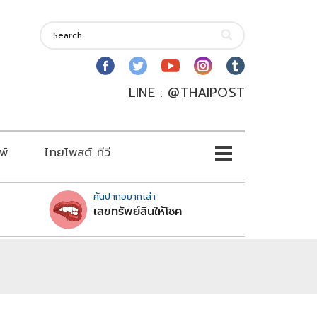
LINE : @THAIPOST
พ์
ไทยโพสต์ ทีวี
คันปากอยากเล่า
เลขทรัพย์สินให้โชค