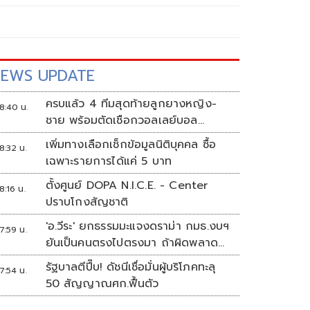
EWS UPDATE
ครบแล้ว 4 ทีมสุดท้ายลูกยางหญิง-
8:40 น.
ชาย พร้อมตัดเชือกวอลเลย์บอล
นักเรียน แชมป์กีฬา '7HD 2026'
เพิ่มทางเลือกเช็กข้อมูลนิติบุคคล ซื้อ
8:32 น.
เฉพาะรายการได้แค่ 5 บาท
ตั้งศูนย์ DOPA N.I.C.E. - Center
8:16 น.
ปราบโกงสัญชาติ
'อ.วีระ' ยกธรรมมะแจงดราม่า กมธ.งบฯ
7:59 น.
ยันเป็นคนตรงไปตรงมา ถ้าผิดพลาด
พร้อมขอโทษ
รัฐบาลตีปี๊บ! ดัชนีเชื่อมั่นผู้บริโภคทะลุ
7:54 น.
50 สัญญาณศก.ฟื้นตัว