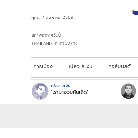
ศุกร์, 7 สิงหาคม 2569
สภาพอากาศวันนี้
THAILAND 31.3°C/27°C
การเมือง
เปลว สีเงิน
คอลัมนิสต์
เปลว สีเงิน
‘เรามาอวยกันเถิด’