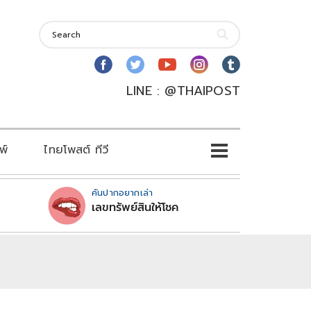
LINE : @THAIPOST
พ์
ไทยโพสต์ ทีวี
คันปากอยากเล่า
เลขทรัพย์สินให้โชค