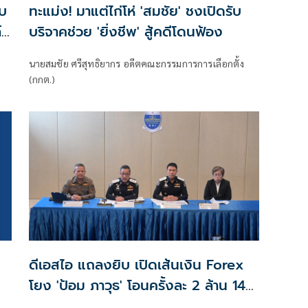
าบ
ทะแม่ง! มาแต่ไก่โห่ 'สมชัย' ชงเปิดรับ
์ม
บริจาคช่วย 'ยิ่งชีพ' สู้คดีโดนฟ้อง
นายสมชัย ศรีสุทธิยากร อดีตคณะกรรมการการเลือกตั้ง
(กกต.)
ยบ
ดีเอสไอ แถลงยิบ เปิดเส้นเงิน Forex
โยง 'ป้อม ภาวุธ' โอนครั้งละ 2 ล้าน 14
ครั้งในวันเดียว