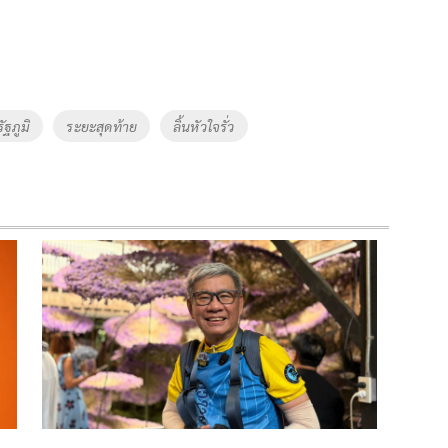
รัฐภูมิ
ระยะสุดท้าย
ลิ้นหัวใจรั่ว