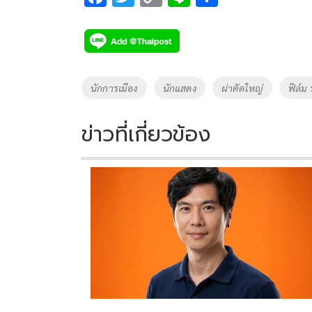
ac
wi
o
n
h
e
tt
p
e
ar
b
er
y
e
o
Li
Tags
นักการเมือง
นักแสดง
ผ่าตัดใหญ่
ฟิล์ม 
o
n
k
k
ข่าวที่เกี่ยวข้อง