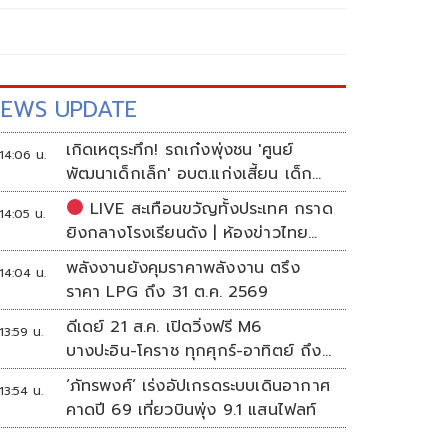
EWS UPDATE
เกิดเหตุระทึก! รถเก๋งพุ่งชน 'ศูนย์
14:06 น.
พัฒนาเด็กเล็ก' อบต.แก่งเสี้ยน เด็ก
เจ็บกว่า 10 ราย
LIVE สะเทือนขวัญทั้งประเทศ กราด
14:05 น.
ยิงกลางโรงเรียนดัง | ห้องข่าวไทย
โพสต์
พลังงานยังคุมราคาพลังงาน ตรึง
14:04 น.
ราคา LPG ถึง 31 ต.ค. 2569
ดีเดย์ 21 ส.ค. เปิดวิ่งฟรี M6
13:59 น.
บางปะอิน-โคราช ทุกศุกร์-อาทิตย์ ถึง
สิ้นปี 69
‘ภัทรพงศ์’ เร่งอัปเกรดระบบเดินอากาศ
13:54 น.
คาดปี 69 เที่ยวบินพุ่ง 9.1 แสนไฟลท์