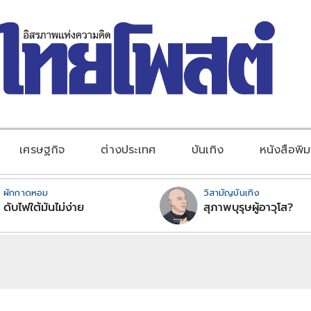
เศรษฐกิจ
ต่างประเทศ
บันเทิง
หนังสือพิม
ผักกาดหอม
วิสามัญบันเทิง
ดับไฟใต้มันไม่ง่าย
สุภาพบุรุษผู้อาวุโส?