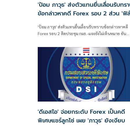
'ป้อม ภาวุธ' ส่งตัวแทนยื่นเลื่อนรับทร
ข้อกล่าวหาคดี Forex รอบ 2 ส่วน 'ฟิล
รัฐภูมิ' ยังเงียบ
'ป้อม ภาวุธ' ส่งตัวแทนยื่นเลื่อนรับทราบข้อกล่าวหาคดี
Forex รอบ 2 ติดประชุม กมธ.-แจงยังไม่เห็นหมาย ยัน
พร้อมลุยชี้แจง ดีเอสไอ 3 ส.ค.นี้ ส่วน 'ฟิล์ม รัฐภูมิ' ยังเงี
ไร้การติดต่อขอเลื่อนหมายเรียกครั้งแรก
'ดีเอสไอ' จ่อยกระดับ Forex เป็นคดี
พิเศษแชร์ลูกโซ่ เผย 'ภาวุธ' ยังเงียบ