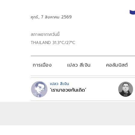
ศุกร์, 7 สิงหาคม 2569
สภาพอากาศวันนี้
THAILAND 31.3°C/27°C
การเมือง
เปลว สีเงิน
คอลัมนิสต์
เปลว สีเงิน
‘เรามาอวยกันเถิด’