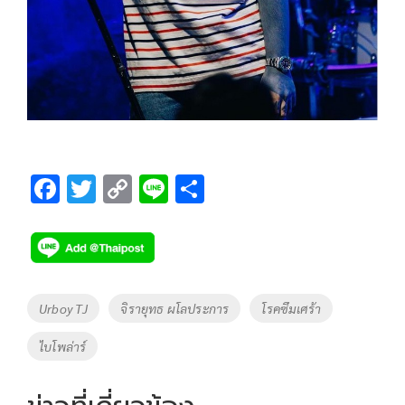
F
T
C
Li
S
ac
wi
o
n
h
e
tt
p
e
ar
b
er
y
e
o
Li
Tags
Urboy TJ
จิรายุทธ ผโลประการ
โรคซึมเศร้า
o
n
ไบโพล่าร์
k
k