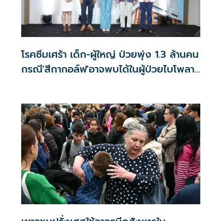
โรคซึมเศร้า เด็ก-ผู้ใหญ่ ป่วยพุ่ง 1.3 ล้านคน
กรณี'สีกากอล์ฟ'อาจพบได้ในผู้ป่วยไบโพลาร์