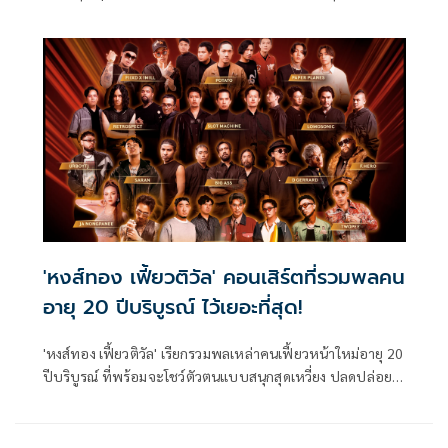
เก่าต้อนรับปีใหม่ โดยเมืองพัทยา-องค์การบริหารส่วนจังหวัด
ชลบุรี ล่าสุดสำหรับการจัดงาน "PATTAYA COUNTDOWN 2025"
(พัทยา เคาท์ดาวน์ 2025) ในธีม “CARNIVAL of HAPPINESS”
(คาร์นิวัล ออฟ แฮปปี้เนส)
'หงส์ทอง เฟี้ยวติวัล' คอนเสิร์ตที่รวมพลคน
อายุ 20 ปีบริบูรณ์ ไว้เยอะที่สุด!
'หงส์ทอง เฟี้ยวติวัล' เรียกรวมพลเหล่าคนเฟี้ยวหน้าใหม่อายุ 20
ปีบริบูรณ์ ที่พร้อมจะโชว์ตัวตนแบบสนุกสุดเหวี่ยง ปลดปล่อย
ความเฟี้ยวและความเป็นตัวเองแบบเต็มพิกัด เพราะไม่มีใครจะ
เฟี้ยวได้เท่ากับคนวัยนี้อีกแล้ว!