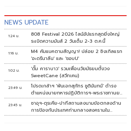
NEWS UPDATE
808 Festival 2026 ไลน์อัปแรกสุดยิ่งใหญ่
1:24 น.
ระเบิดความมันส์ 2 วันเต็ม 2-3 ต.ค.นี้
M4 คัมแบคตามสัญญา! ปล่อย 2 ซิงเกิลแรก
1:16 น.
'อะดรีนาลีน' และ 'ชอบU'
'ดั๊ม คาราบาว' รวมเพื่อนวัยมัธยมตั้งวง
1:02 น.
SweetCane (สวีทเคน)
โปรดเกล้าฯ 'พันเอกสุภัทร ชูตินันทน์' ดำรง
23:49 น.
ตำแหน่งนายทหารปฏิบัติการฯ-พระราชทานยศ
'พลตรี'
ซาอุฯ-ตุรเคีย-ปากีสถานลงนามข้อตกลงด้าน
23:45 น.
การป้องกันประเทศท่ามกลางสงครามใน
ภูมิภาค