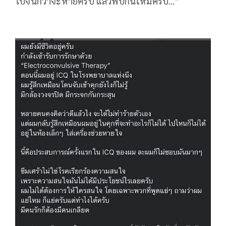
ไปจนกว่าจะหายครับ แล้วพบกันใหม่ครับ…”