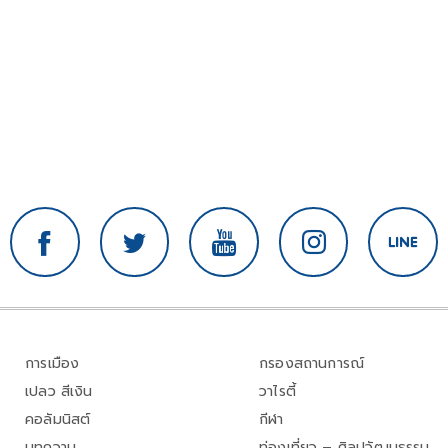
การเมือง
กรองสถานการณ์
เปลว สีเงิน
วาไรตี้
คอลัมนิสต์
กีฬา
บทความ
ท่องเที่ยว – ศิลปวัฒนธรรม