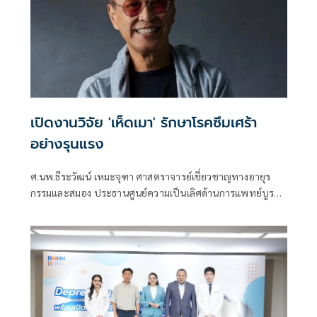
เปิดงานวิจัย 'เห็ดเมา' รักษาโรคซึมเศร้า
อย่างรุนแรง
ศ.นพ.ธีระวัฒน์ เหมะจุฑา ศาสตราจารย์เชี่ยวชาญทางอายุร
กรรมและสมอง ประธานศูนย์ความเป็นเลิศด้านการแพทย์บูรณ
าการ และสาธารณสุข มหาวิทยาลัยรังสิต โพสต์ข้อความผ่านเฟ
ซบุ๊กเรื่อง สถานะของเห็ดเมา