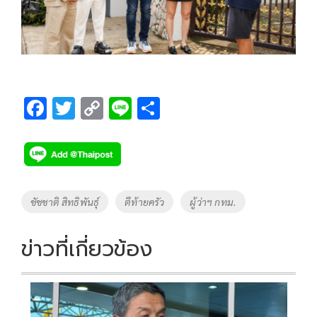
F
T
C
Li
S
ac
wi
o
n
h
e
tt
p
e
ar
b
er
y
e
o
Li
Tags
ชัชชาติ สิทธิพันธุ์
ตีท้ายครัว
ผู้ว่าฯ กทม.
o
n
k
k
ข่าวที่เกี่ยวข้อง