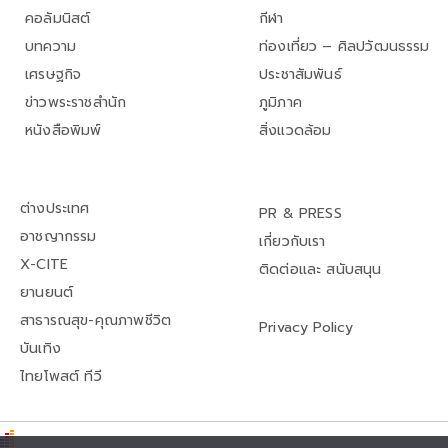
คอลัมนิสต์
กีฬา
บทความ
ท่องเที่ยว – ศิลปวัฒนธรรม
เศรษฐกิจ
ประชาสัมพันธ์
ข่าวพระราชสำนัก
ภูมิภาค
หนังสือพิมพ์
สิ่งแวดล้อม
ต่างประเทศ
PR & PRESS
อาชญากรรม
เกี่ยวกับเรา
X-CITE
ติดต่อและ สนับสนุน
ยานยนต์
สาธารณสุข-คุณภาพชีวิต
Privacy Policy
บันเทิง
ไทยโพสต์ ทีวี