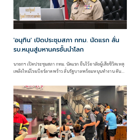
'อนุทิน' เปิดประชุมสภา กทม. นัดแรก ลั่น
รบ.หนุนสู่มหานครชั้นนำโลก
นายกฯ เปิดประชุมสภา กทม. นัดแรก ยืนไว้อาลัยผู้เสียชีวิตเหตุ
เพลิงไหม้โรงเบียร์ลาดพร้าว ลั่นรัฐบาลพร้อมหนุนทำงาน ดัน
กรุงเทพฯ เป็นมหานครชั้นนำของโลก