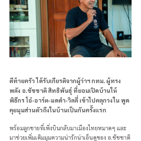
ตีท้ายครัว ได้รับเกียรติจากผู้ว่าฯ กทม. ผู้ทรง
พลัง อ.ชัชชาติ สิทธิพันธุ์ ที่ยอมเปิดบ้านให้
พิธีกร โอ๋-อาร์ต-มดดำ-วิลลี่ เข้าไปคลุกวงใน พูด
คุยมุมส่วนตัวถึงในบ้านเป็นกันครั้งแรก
พร้อมลูกชายที่เพิ่งบินกลับมาเมืองไทยหมาดๆ และ
มาช่วยเพิ่มเติมมุมความน่ารักน่าเอ็นดูของ อ.ชัชชาติ