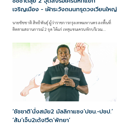
ชัชชาติลุย 2 จุดสั่งรื้อเครนหักแยก
เจริญเมือง - เฝ้าระวังถนนทรุดวงเวียนใหญ่
นายชัชชาติ สิทธิพันธุ์ ผู้ว่าราชการกรุงเทพมหานคร ลงพื้นที่
ติดตามสถานการณ์ 2 จุด ได้แก่ เหตุแขนเครนหักบริเวณ
โครงการก่อสร้างคอนโดมิเนียม แยกเจริญเมือง ใกล้วัดดวงแข
เขตปทุมวัน และจุดถนนทรุดบริเวณวงเวียนใหญ่
‘ชัชชาติ’นั่งสมัย2 มัลลิกาแซง‘ปชน.-ปชป.’
‘ส้ม’เจ็บ2เด้ง!วืด‘พัทยา’