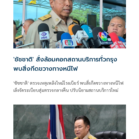
'ชัชชาติ' สั่งล้อมคอกสถานบริการทั่วกรุง
พบสิ่งกีดขวางทางหนีไฟ
'ชัชชาติ' ตรวจเหตุเพลิงไหม้โรงเบียร์ พบสิ่งกีดขวางทางหนีไฟ
เล็งจัดระเบียบสุ่มตรวจกลางคืน ปรับนิยามสถานบริการใหม่