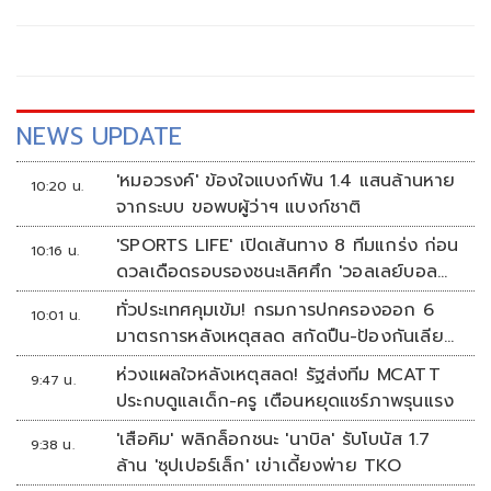
ให้เป็นฉันทามติ ให้ผู้ว่าฯ คนใหม่ หวังยอดแตะ 80% ไม่กังวล
ทุจริต เพราะก่อนออกจากตำแหน่งก็ได้กำชับเจ้าหน้าที่ไว้แล้ว
NEWS UPDATE
'หมอวรงค์' ข้องใจแบงก์พัน 1.4 แสนล้านหาย
10:20 น.
จากระบบ ขอพบผู้ว่าฯ แบงก์ชาติ
'SPORTS LIFE' เปิดเส้นทาง 8 ทีมแกร่ง ก่อน
10:16 น.
ดวลเดือดรอบรองชนะเลิศศึก 'วอลเลย์บอล
นักเรียน แชมป์กีฬา 7HD 2026'
ทั่วประเทศคุมเข้ม! กรมการปกครองออก 6
10:01 น.
มาตรการหลังเหตุสลด สกัดปืน-ป้องกันเลียน
แบบ
ห่วงแผลใจหลังเหตุสลด! รัฐส่งทีม MCATT
9:47 น.
ประกบดูแลเด็ก-ครู เตือนหยุดแชร์ภาพรุนแรง
'เสือคิม' พลิกล็อกชนะ 'นาบิล' รับโบนัส 1.7
9:38 น.
ล้าน 'ซุปเปอร์เล็ก' เข่าเดี้ยงพ่าย TKO