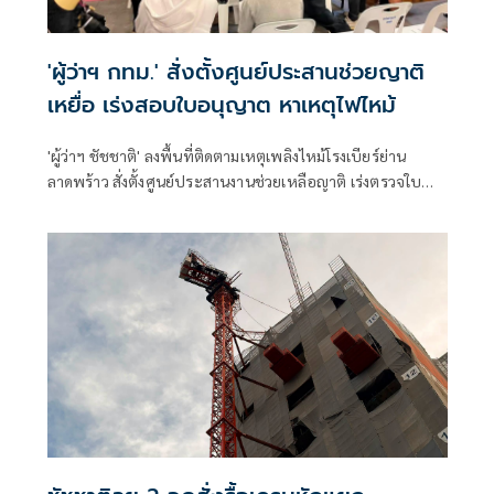
'ผู้ว่าฯ กทม.' สั่งตั้งศูนย์ประสานช่วยญาติ
เหยื่อ เร่งสอบใบอนุญาต หาเหตุไฟไหม้
'ผู้ว่าฯ ชัชชาติ' ลงพื้นที่ติดตามเหตุเพลิงไหม้โรงเบียร์ย่าน
ลาดพร้าว สั่งตั้งศูนย์ประสานงานช่วยเหลือญาติ เร่งตรวจใบ
อนุญาต-ระบบทางหนีไฟ รอผลพิสูจน์หาสาเหตุเพลิงไหม้