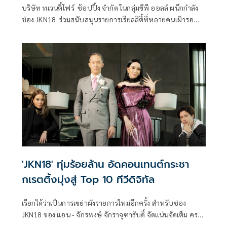
บริษัท ทเวนตี้โฟร์ ช้อปปิ้ง จำกัด ในกลุ่มซีพี ออลล์ ผนึกกำลัง
ช่อง JKN18 ร่วมสนับสนุนรายการเรียลลิตี้ที่หลายคนเฝ้ารอ
คอย รายการ Project Runway Thailand (โปรเจกต์รันเวย์ ไทย
แลนด์)
'JKN18' ทุ่มร้อยล้าน อัดคอนเทนต์กระชา
กเรตติ้งมุ่งสู่ Top 10 ทีวีดิจิทัล
เรียกได้ว่าเป็นการเขย่าผังรายการใหม่อีกครั้ง สำหรับช่อง
JKN18 ของ แอน - จักรพงษ์ จักราจุฑาธิบดิ์ จัดแน่นจัดเต็ม ครบ
รส ตั้งเป้าขยายฐานผู้ชมเข้าถึงผู้ชมทุกกลุ่ม เพื่อกระชากเรตติ้งสู่