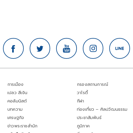
การเมือง
กรองสถานการณ์
เปลว สีเงิน
วาไรตี้
คอลัมนิสต์
กีฬา
บทความ
ท่องเที่ยว – ศิลปวัฒนธรรม
เศรษฐกิจ
ประชาสัมพันธ์
ข่าวพระราชสำนัก
ภูมิภาค