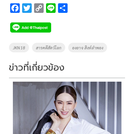
F
T
C
Li
S
ac
wi
o
n
h
e
tt
p
e
ar
b
er
y
e
o
Li
Tags
JKN18
สารคดีสัตว์โลก
องอาจ สิงห์ลำพอง
o
n
k
k
ข่าวที่เกี่ยวข้อง