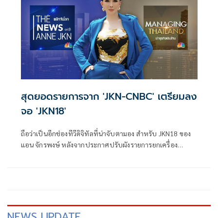
ช่อง JKN18 ดำเนินรายการโดย เพชร-กรุณพล เทียนสุวรรณ ได้
สัมภาษณ์ ทนายเอ็ม รพิพงศ์ กับเรื่องที่เกิดขึ้น
สุดยอดรายการจาก 'JKN-CNBC' เตรียมลง
จอ 'JKN18'
ถือว่าเป็นอีกช่องทีวีดิจิทัลที่น่าจับตามอง สำหรับ JKN18 ของ
แอน จักรพงษ์ หลังจากประกาศปรับผังรายการยกเครื่อง
ขานรับปี 65 ไปได้ไม่นาน ล่าสุดเตรียมเพิ่ม 6 รายการด้าน
เศรษฐกิจ การเงิน การลงทุน และข่าวธุรกิจชั้นนำระดับโลก ภาย
ใต้ลิขสิทธิ์ของสำนักข่าวระดับโลก CNBC (ASIA) เพียงรายเดียว
ในประเทศไทย เพื่อผลิตรายการด้านการเงิน การลงทุน ด้วย
มาตรฐานการทำงานและความเชี่ยวชาญระดับโลก ภายใต้ชื่อ
JKN-CNBC ตอกย้ำการเป็นสถานีข่าวคุณภาพด้วยการนำเสนอที่
NEWS UPDATE