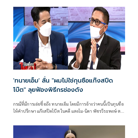
ท็อปเท็นทีวีดิจิทัล ด้วยการเพิ่มรายการข่าวและความบันเทิงเริ่ม
เดือนพฤษภาคมนี้ เพื่อให้ผู้ชมได้รับชมข่าว JKN18 ทันทุก
เหตุการณ์ ครบทุกสาระ
'ทนายเอ็ม' ลั่น "ผมไม่ใช่กุนซือแก๊งสปีด
โบ๊ต" ลุยฟ้องพิธีกรช่องดัง
กรณีที่มีการเอ่ยชื่อถึง ทนายเอ็ม โดยมีการอ้างว่าคนนี้เป็นกุนซือ
ให้คำปรึกษา แก๊งสปีดโบ๊ต ในคดี แตงโม-นิดา พัชรวีระพงษ์ ตก
เรือจมแม่น้ำเจ้าพระยาเสียชีวิต พร้อมกับที่รายการช่องท็อ
ปนิวส์ มีการนำภาพหน้าของ นายรพิพงศ์ ปุณยจารุศิริ หรือ
ทนายเอ็ม มาโยงว่าเป็นบุคคลในข่าว รายการเป็นเรื่องใหญ่ ทาง