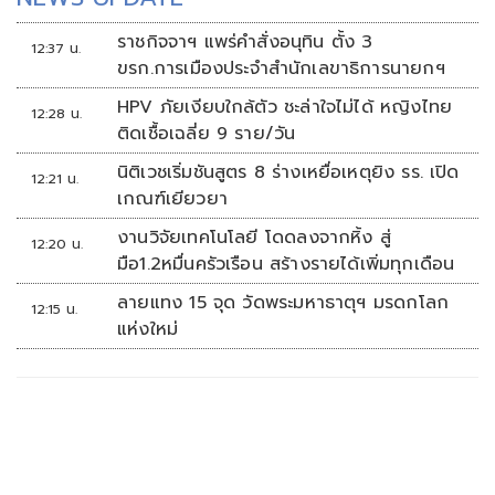
เข้าใจง่าย ตรงประเด็น
ราชกิจจาฯ แพร่คำสั่งอนุทิน ตั้ง 3
12:37 น.
ขรก.การเมืองประจำสำนักเลขาธิการนายกฯ
HPV ภัยเงียบใกล้ตัว ชะล่าใจไม่ได้ หญิงไทย
12:28 น.
ติดเชื้อเฉลี่ย 9 ราย/วัน
นิติเวชเริ่มชันสูตร 8 ร่างเหยื่อเหตุยิง รร. เปิด
12:21 น.
เกณฑ์เยียวยา
งานวิจัยเทคโนโลยี โดดลงจากหิ้ง สู่
12:20 น.
มือ1.2หมื่นครัวเรือน สร้างรายได้เพิ่มทุกเดือน
ลายแทง 15 จุด วัดพระมหาธาตุฯ มรดกโลก
12:15 น.
แห่งใหม่