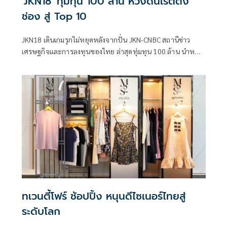
'JKN18' ทุ่มทุน 100 ล้าน หวังดันเรตติ้ง
ช่อง สู่ Top 10
JKN18 เดินเกมรุกไม่หยุดหลังจากปั่น JKN-CNBC สถานีข่าว
เศรษฐกิจและการลงทุนของไทย ล่าสุดทุ่มทุน 100 ล้าน นำหนัง
ดังฝั่งฮอลลีวูดและเอเชียคุณภาพดีให้กับผู้ชมทางบ้าน มุ่งเป้า
ขยายฐานคนดูทั่วไป ดันเรตติ้งสู่ Top 10 ดิจิตัลทีวี จัดเต็มความ
มันส์กระหึ่มชิดขอบจอกับ 2 รายการภาพยนตร์ ทุกวันเสาร์ -
อาทิตย์ ชมต่อเนื่อง ตั้งแต่เวลา 09.00-13.00 น. กับรายการ BIG
MOVIE และรายการ SUPER MOVIE พบกับที่สุดของหนังฮิต
โปรแกรมยักษ์ ทุกวันอาทิตย์ เวลา 21.00 น. ห้ามพลาดรับชม
ทเวนตี้โฟร์ ช้อปปิ้ง หนุนดีไซเนอร์ไทยสู่
ระดับโลก