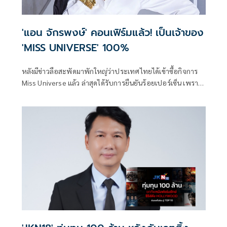
'แอน จักรพงษ์' คอนเฟิร์มแล้ว! เป็นเจ้าของ
'MISS UNIVERSE' 100%
หลังมีข่าวลือสะพัดมาพักใหญ่ว่าประเทศไทยได้เข้าซื้อกิจการ
Miss Universe แล้ว ล่าสุดได้รับการยืนยันร้อยเปอร์เซ็น เพราะ
เจ้าของลิขสิทธิ์ เวที miss universe ตัวจริงอย่าง แอน-จักรพงษ์
จักราจุฑาธิบดิ์ เจ้าของบริษัท เจเคเอ็น โกลบอล มีเดีย จำกัด ได้
ออกมาคอมเฟิร์มด้วยตัวเอง