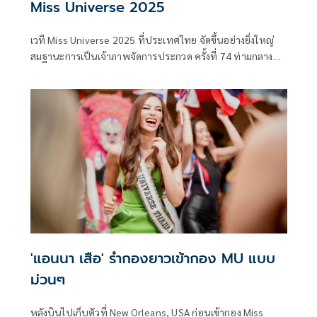
Miss Universe 2025
เวที Miss Universe 2025 ที่ประเทศไทย จัดขึ้นอย่างยิ่งใหญ่
สมฐานะการเป็นเจ้าภาพจัดการประกวด ครั้งที่ 74 ท่ามกลาง
เสียงเชียร์กระหึ่มฮอลล์ ลุ้นมงกุฎประทับสู่นางงามที่ตัวเองชื่น
ชอบ ทว่าผู้ชนะมีเพียงหนึ่งเท่านั้น ตกเป็นของ ฟาติมา บอช
เฟอร์นันเดซ สาวงามตัวแทนจากประเทศเม็กซิโก ขณะที่ วีนา ป
วีนา ซิงห์ ตัวแทนสาวไทยได้ตำแหน่งรองอันดับ 1
'แอนนา เสือ' รำกองยาวเข้ากอง MU แบบ
ม่วนๆ
หลังบินไปเก็บตัวที่ New Orleans, USA ก่อนเข้ากอง Miss