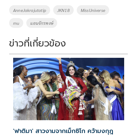
o
Li
Tags
AnneJakrajutatip
JKN18
MissUniverse
o
n
mu
แอนจักรพงษ์
k
k
ข่าวที่เกี่ยวข้อง
'ฟาติมา' สาวงามจากเม็กซิโก คว้ามงกุฎ