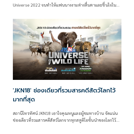
Universe 2022 จนทำให้แฟนนางงามต่างตื่นตาและชื่นใจใน
ลุคใหม่ที่สวยจับใจ วันนี้ (4 มกราคม 2566 ตามเวลา
ประเทศไทย) แอนนา เสืองามเอี่ยม Miss Universe Thailand
ได้ฤกษ์เอาชัยวันเแรกของการเปิดกอง MU
'JKN18' ช่องเดียวที่รวมสารคดีสัตว์โลกไว้
มากที่สุด
สถานีโทรทัศน์ JKN18 เอาใจคุณหนูและผู้ชมทางบ้าน จัดแน่น
ช่องเดียวที่รวมสารคดีสัตว์โลกจากทุกสตูดิโอชั้นนำของโลกไว้
มากที่สุดดีที่สุดในประเทศไทย พร้อมพาคุณโลดแล่นสู่ผืนป่าอัน
กว้างใหญ่ สัมผัสชีวิตสัตว์ป่าหลากหลายสายพันธุ์ ดำดิ่งสู่