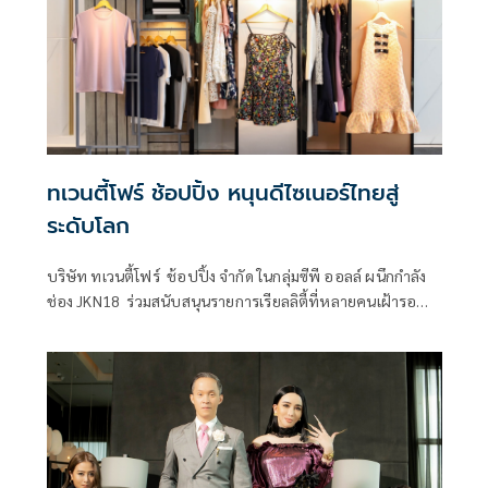
MOVIE และรายการ SUPER MOVIE พบกับที่สุดของหนังฮิต
โปรแกรมยักษ์ ทุกวันอาทิตย์ เวลา 21.00 น. ห้ามพลาดรับชม
ทเวนตี้โฟร์ ช้อปปิ้ง หนุนดีไซเนอร์ไทยสู่
ระดับโลก
บริษัท ทเวนตี้โฟร์ ช้อปปิ้ง จำกัด ในกลุ่มซีพี ออลล์ ผนึกกำลัง
ช่อง JKN18 ร่วมสนับสนุนรายการเรียลลิตี้ที่หลายคนเฝ้ารอ
คอย รายการ Project Runway Thailand (โปรเจกต์รันเวย์ ไทย
แลนด์)