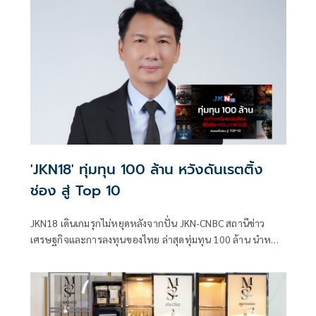
มหาสมุทร ค้นพบความลับแห่งท้องทะเลลึก และก้าวสู่ดินแดน
ขั้วโลกอันหนาวเหน็บเรียนรู้ชีวิตสุดอัศจรรย์ของเหล่าสัตว์จาก
ขั้วโลกให้ได้รับชมในทุก ๆ วันทางช่อง JKN18 (กดหมายเลข18)
'JKN18' ทุ่มทุน 100 ล้าน หวังดันเรตติ้ง
ช่อง สู่ Top 10
JKN18 เดินเกมรุกไม่หยุดหลังจากปั่น JKN-CNBC สถานีข่าว
เศรษฐกิจและการลงทุนของไทย ล่าสุดทุ่มทุน 100 ล้าน นำหนัง
ดังฝั่งฮอลลีวูดและเอเชียคุณภาพดีให้กับผู้ชมทางบ้าน มุ่งเป้า
ขยายฐานคนดูทั่วไป ดันเรตติ้งสู่ Top 10 ดิจิตัลทีวี จัดเต็มความ
มันส์กระหึ่มชิดขอบจอกับ 2 รายการภาพยนตร์ ทุกวันเสาร์ -
อาทิตย์ ชมต่อเนื่อง ตั้งแต่เวลา 09.00-13.00 น. กับรายการ BIG