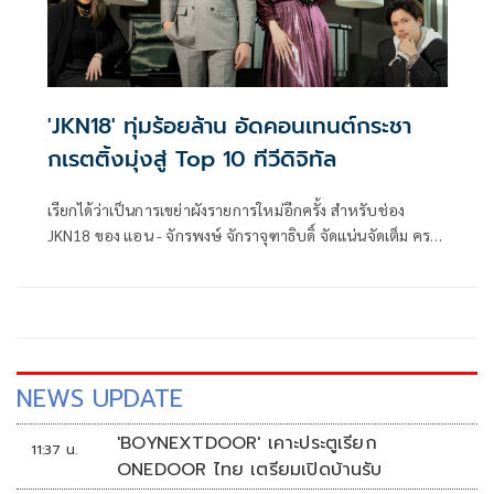
'JKN18' ทุ่มร้อยล้าน อัดคอนเทนต์กระชา
กเรตติ้งมุ่งสู่ Top 10 ทีวีดิจิทัล
เรียกได้ว่าเป็นการเขย่าผังรายการใหม่อีกครั้ง สำหรับช่อง
JKN18 ของ แอน - จักรพงษ์ จักราจุฑาธิบดิ์ จัดแน่นจัดเต็ม ครบ
รส ตั้งเป้าขยายฐานผู้ชมเข้าถึงผู้ชมทุกกลุ่ม เพื่อกระชากเรตติ้งสู่
ท็อปเท็นทีวีดิจิทัล ด้วยการเพิ่มรายการข่าวและความบันเทิงเริ่ม
เดือนพฤษภาคมนี้ เพื่อให้ผู้ชมได้รับชมข่าว JKN18 ทันทุก
เหตุการณ์ ครบทุกสาระ
NEWS UPDATE
'BOYNEXTDOOR' เคาะประตูเรียก
11:37 น.
ONEDOOR ไทย เตรียมเปิดบ้านรับ