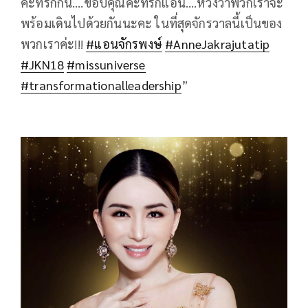
ค่ะที่รักกัน….ขอบคุณค่ะที่รักแอน….หวังว่าพวกเราจะ
พร้อมเดินไปด้วยกันนะคะ ในที่สุดจักรวาลนี้เป็นของ
พวกเราค่ะ!!!
#แอนจักรพงษ์
#AnneJakrajutatip
#JKN18
#missuniverse
#transformationalleadership
”