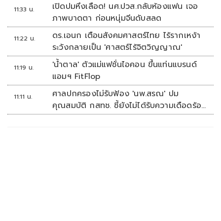
เปิดปมหึงเลือด! นศ.ปวส.กลับห้องแฟน เจอ
11:33 น.
ภาพบาดตา ก่อนหนุ่มจีนดับสลด
ดร.เอนก เตือนสังคมศาสตร์ไทย ไร้รากเหง้า
11:22 น.
ระวังกลายเป็น 'ศาสตร์ไร้จิตวิญญาณ'
'น้ำตาล' ตัวแม่แฟชั่นไอคอน ขึ้นแท่นแบรนด์
11:19 น.
แอมฯ FitFlop
ศาลปกครองไม่รับฟ้อง 'นพ.สรณ' ปม
11:11 น.
คุณสมบัติ กสทช. ชี้ยังไม่ได้รับความเดือดร้อน
เสียหาย